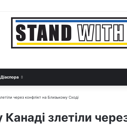
Facebook
YouTube
Instagram
Telegram
Sideb
Google News
Threads
Діаспора
злетіли через конфлікт на Близькому Сході
у Канаді злетіли чере