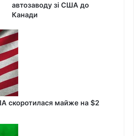
про
автозаводу зі США до
перенесення
Канади
автозаводу
зі
США
до
Канади
ША скоротилася майже на $2