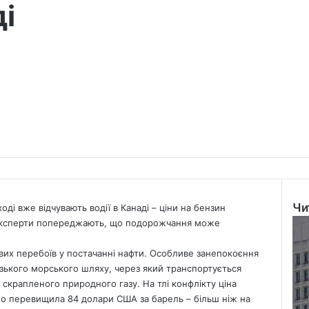
і
Чи
ді вже відчувають водії в Канаді – ціни на бензин
Clo
 і експерти попереджають, що подорожчання може
х перебоїв у постачанні нафти. Особливе занепокоєння
узького морського шляху, через який транспортується
скрапленого природного газу. На тлі конфлікту ціна
но перевищила 84 долари США за барель – більш ніж на