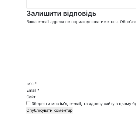
Залишити відповідь
Ваша e-mail адреса не оприлюднюватиметься.
Обов’яз
К
о
м
е
н
т
а
р
*
Ім'я
*
Email
*
Сайт
Зберегти моє ім'я, e-mail, та адресу сайту в цьому 