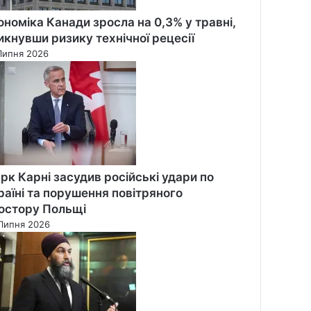
ономіка Канади зросла на 0,3% у травні,
икнувши ризику технічної рецесії
Липня 2026
рк Карні засудив російські удари по
раїні та порушення повітряного
остору Польщі
Липня 2026