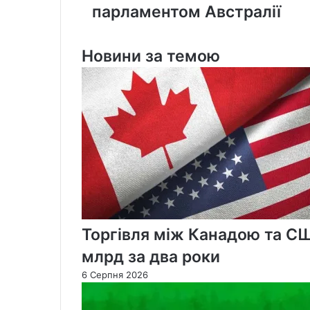
виступив
парламентом Австралії
перед
парламентом
Австралії
Новини за темою
Торгівля між Канадою та С
млрд за два роки
6 Серпня 2026