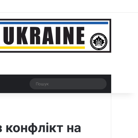
ar
Рандомна новина
Switch skin
Пошук
з конфлікт на