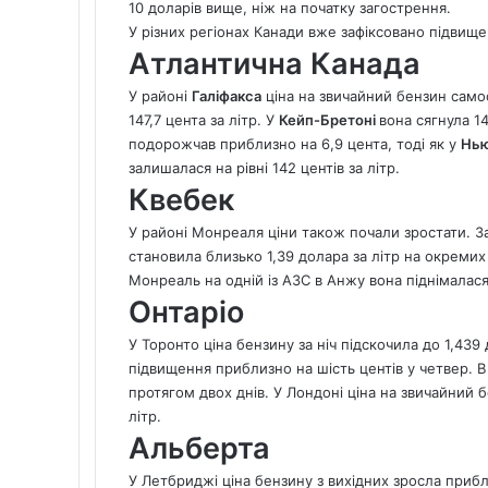
10 доларів вище, ніж на початку загострення.
У різних регіонах Канади вже зафіксовано підвище
Атлантична Канада
У районі
Галіфакса
ціна на звичайний бензин самоо
147,7 цента за літр. У
Кейп-Бретоні
вона сягнула 14
подорожчав приблизно на 6,9 цента, тоді як у
Нью
залишалася на рівні 142 центів за літр.
Квебек
У районі Монреаля ціни також почали зростати. З
становила близько 1,39 долара за літр на окремих 
Монреаль на одній із АЗС в Анжу вона піднімалася 
Онтаріо
У Торонто ціна бензину за ніч підскочила до 1,439
підвищення приблизно на шість центів у четвер. 
протягом двох днів. У Лондоні ціна на звичайний 
літр.
Альберта
У Летбриджі ціна бензину з вихідних зросла прибл