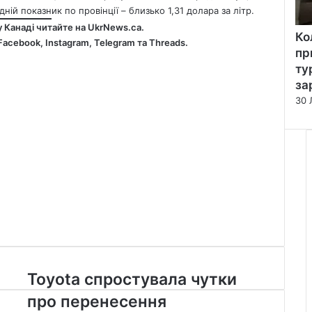
ній показник по провінції – близько 1,31 долара за літр.
у Канаді читайте на
UkrNews.ca
.
Ко
Facebook
,
Instagram,
Telegram
та
Threads
.
пр
ту
за
30 
Toyota
Toyota спростувала чутки
спростувала
про перенесення
чутки