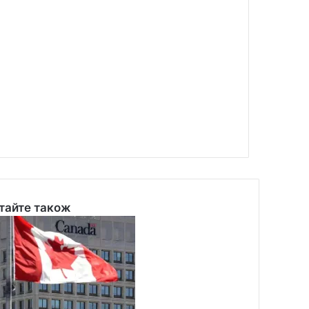
тайте також
se