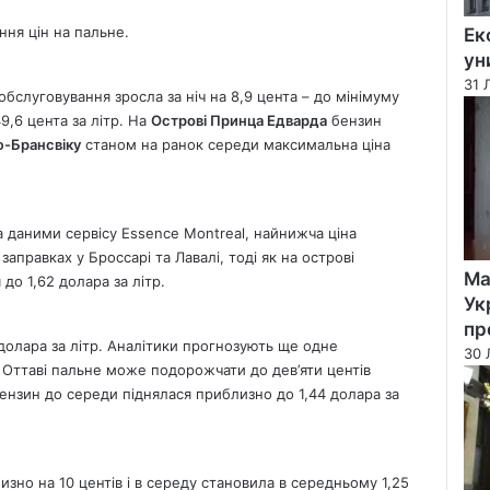
ння цін на пальне.
Ек
ун
31 
бслуговування зросла за ніч на 8,9 цента – до мінімуму
9,6 цента за літр. На
Острові Принца Едварда
бензин
-Брансвіку
станом на ранок середи максимальна ціна
а даними сервісу Essence Montreal, найнижча ціна
заправках у Броссарі та Лавалі, тоді як на острові
Ма
до 1,62 долара за літр.
Ук
пр
 долара за літр. Аналітики прогнозують ще одне
30 
В Оттаві пальне може подорожчати до дев’яти центів
бензин до середи піднялася приблизно до 1,44 долара за
изно на 10 центів і в середу становила в середньому 1,25