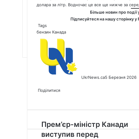
долара за літр. Водночас це все ще нижче за серед
Більше новин про події 
Підписуйтеся на нашу сторінку у
Tags
бензин
Канада
UkrNews.ca
5 Березня 2026
Facebook
X
LinkedIn
Tumblr
Pinterest
Reddit
Pocket
Messenger
Messenger
WhatsApp
Telegram
Viber
Share
Print
via
Поділитися
Facebook
X
LinkedIn
Tumblr
Pinterest
Reddit
Pocket
Messenger
Messenger
WhatsApp
Telegram
Viber
Email
Share
Print
via
Email
Прем’єр-
Прем’єр-міністр Канади
міністр
виступив перед
Канади