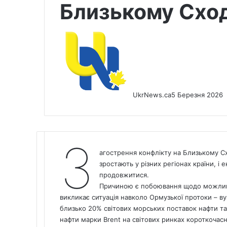
Близькому Сход
UkrNews.ca
5 Березня 2026
З
агострення конфлікту на Близькому Схо
зростають у різних регіонах країни,
продовжитися.
Причиною є побоювання щодо можливи
викликає ситуація навколо Ормузької протоки – в
близько 20% світових морських поставок нафти та 
нафти марки Brent на світових ринках короткочас