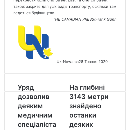
перехрестя Richmond Street East та Church Street
також закрите для усіх видів транспорту, оскільки там
ведеться будівництво.
THE CANADIAN PRESS/Frank Gunn
UkrNews.ca
28 Травня 2020
Уряд
На
Уряд
На глибині
дозволив
глибині
дозволив
3143 метри
деяким
3143
медичним
метри
деяким
знайдено
спеціалістам
знайдено
медичним
останки
готуватися
останки
до
деяких
спеціаліста
деяких
повернення
інших