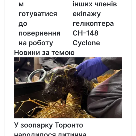
м
інших членів
на
членів
роботу
екіпажу
готуватися
екіпажу
гелікоптера
до
гелікоптера
CH-
148
повернення
CH-148
Cyclone
на роботу
Cyclone
Новини за темою
У зоопарку Торонто
народилося дитинча