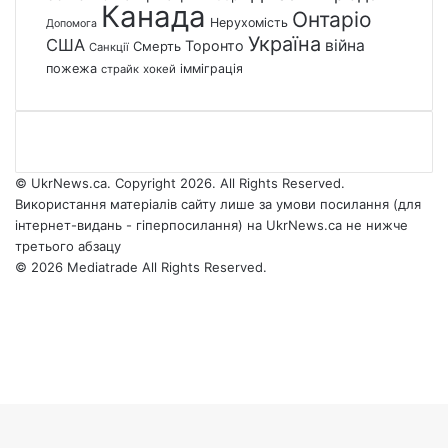
Канада
Онтаріо
Нерухомість
Допомога
Україна
США
війна
Торонто
Смерть
Санкції
пожежа
імміграція
страйк
хокей
© UkrNews.ca. Copyright 2026. All Rights Reserved.
Використання матеріалів сайту лише за умови посилання (для
інтернет-видань - гіперпосилання) на UkrNews.ca не нижче
третього абзацу
© 2026 Mediatrade All Rights Reserved.
Facebook
YouTube
Instagram
Telegram
Facebook
X
WhatsApp
Google
Threads
Telegram
Viber
Back
News
to
top