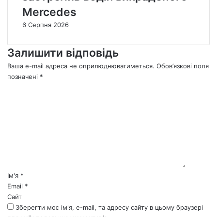
Mercedes
6 Серпня 2026
Залишити відповідь
Ваша e-mail адреса не оприлюднюватиметься.
Обов’язкові поля
позначені
*
К
о
м
е
н
т
а
р
*
Ім'я
*
Email
*
Сайт
Зберегти моє ім'я, e-mail, та адресу сайту в цьому браузері