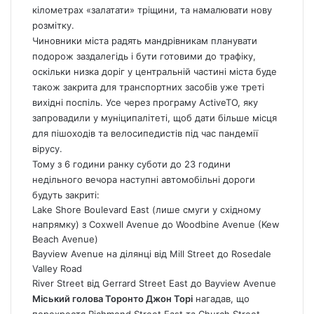
кілометрах «залатати» тріщини, та намалювати нову
розмітку.
Чиновники міста радять мандрівникам планувати
подорож заздалегідь і бути готовими до трафіку,
оскільки низка доріг у центральній частині міста буде
також закрита для транспортних засобів уже треті
вихідні поспіль. Усе через програму ActiveTO, яку
запровадили у муніципалітеті, щоб дати більше місця
для пішоходів та велосипедистів під час пандемії
вірусу.
Тому з 6 години ранку суботи до 23 години
недільного вечора наступні автомобільні дороги
будуть закриті:
Lake Shore Boulevard East (лише смуги у східному
напрямку) з Coxwell Avenue до Woodbine Avenue (Kew
Beach Avenue)
Bayview Avenue на ділянці від Mill Street до Rosedale
Valley Road
River Street від Gerrard Street East до Bayview Avenue
Міський голова Торонто Джон Торі
нагадав, що