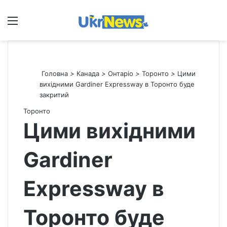
Меню
П
Головна
>
Канада
>
Онтаріо
>
Торонто
>
Цими
вихідними Gardiner Expressway в Торонто буде
закритий
Торонто
Цими вихідними
Gardiner
Expressway в
Торонто буде