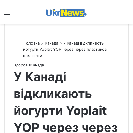
Меню
П
Головна
>
Канада
>
У Канаді відкликають
йогурти Yoplait YOP через через пластикові
шматочки
Здоров'я
Канада
У Канаді
відкликають
йогурти Yoplait
YOP через через