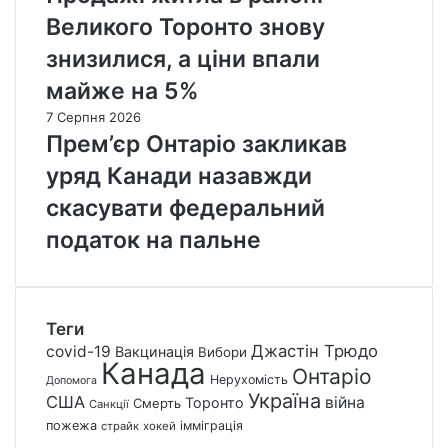
Великого Торонто знову
знизилися, а ціни впали
майже на 5%
7 Серпня 2026
Прем’єр Онтаріо закликав
уряд Канади назавжди
скасувати федеральний
податок на пальне
Теги
Джастін Трюдо
covid-19
Вакцинація
Вибори
Канада
Онтаріо
Нерухомість
Допомога
Україна
США
війна
Торонто
Смерть
Санкції
пожежа
імміграція
страйк
хокей