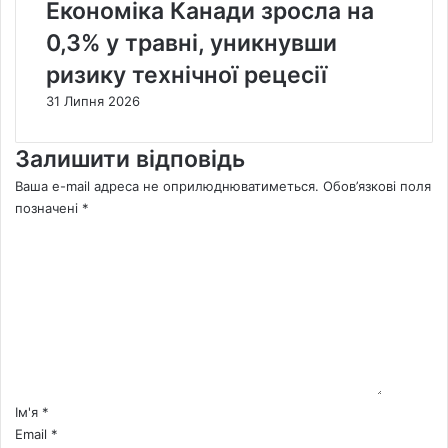
Економіка Канади зросла на
0,3% у травні, уникнувши
ризику технічної рецесії
31 Липня 2026
Залишити відповідь
Ваша e-mail адреса не оприлюднюватиметься.
Обов’язкові поля
позначені
*
К
о
м
е
н
т
а
р
*
Ім'я
*
Email
*