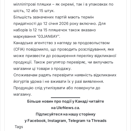
міллілітрові пляшки – як окремі, так і в упаковках по
шість, 12 або 15 штук.
Більшість зазначених партій мають термін
придатності до 12 січня 2026 року включно. Для
наборів із 12 та 15 пляшечок також вказано
маркування “03JAN6AY”.
Канадське агентство з нагляду за продовольством
(CFIA) повідомило, що проводить розслідування, яке
може призвести до розширення переліку відкликаної
продукції. Також регулятор перевіряє, чи вилучають
магазини ці товари з продажу.
Споживачам радять перевірити наявність відкликаних
йогуртів удома і не вживати їх у разі виявлення.
Продукцію слід утилізувати або повернути до
магазину.
Більше новин про події у Канаді читайте
на
UkrNews.ca
.
Підписуйтеся на нашу сторінку
у
Facebook
,
Instagram,
Telegram
та
Threads
Tags