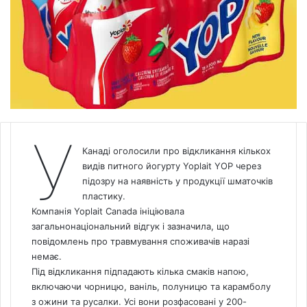
У
Канаді оголосили про відкликання кількох
видів питного йогурту Yoplait YOP через
підозру на наявність у продукції шматочків
пластику.
Компанія Yoplait
Canada
ініціювала
загальнонаціональний відгук і зазначила, що
повідомлень про травмування споживачів наразі
немає.
Під відкликання підпадають кілька смаків напою,
включаючи чорницю, ваніль, полуницю та карамболу
з ожини та русалки. Усі вони розфасовані у 200-