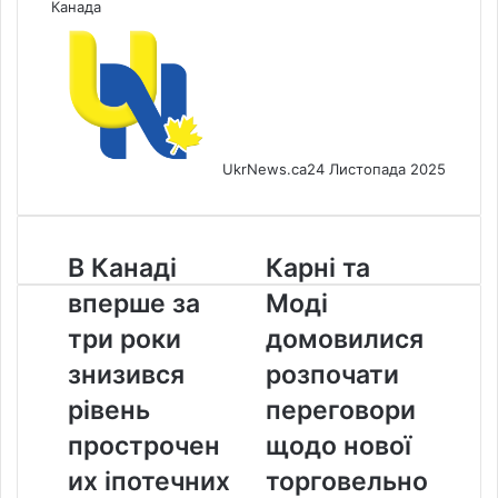
Канада
UkrNews.ca
24 Листопада 2025
В
Карні
В Канаді
Карні та
Канаді
та
вперше за
Моді
вперше
Моді
за
домовилися
три роки
домовилися
три
розпочати
знизився
розпочати
роки
переговори
знизився
щодо
рівень
переговори
рівень
нової
прострочен
щодо нової
прострочених
торговельної
іпотечних
угоди
их іпотечних
торговельно
платежів
між