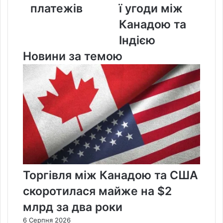
платежів
ї угоди між
Канадою
та
Канадою та
Індією
Індією
Новини за темою
Торгівля між Канадою та США
скоротилася майже на $2
млрд за два роки
6 Серпня 2026