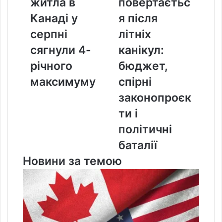
житла в
повертаєтьс
в
після
Канаді
літніх
Канаді у
я після
у
канікул:
серпні
літніх
серпні
бюджет,
сягнули
спірні
сягнули 4-
канікул:
4-
законопроєкти
річного
бюджет,
річного
і
максимуму
політичні
максимуму
спірні
баталії
законопроєк
ти і
політичні
баталії
Новини за темою