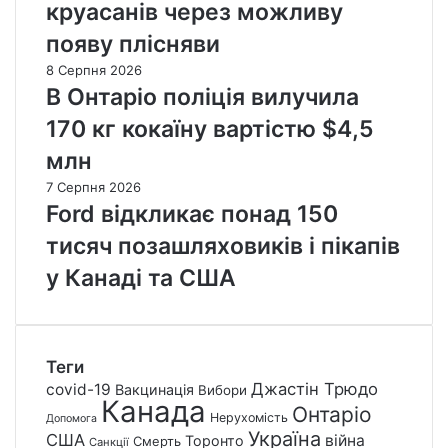
круасанів через можливу
появу плісняви
8 Серпня 2026
В Онтаріо поліція вилучила
170 кг кокаїну вартістю $4,5
млн
7 Серпня 2026
Ford відкликає понад 150
тисяч позашляховиків і пікапів
у Канаді та США
Теги
Джастін Трюдо
covid-19
Вакцинація
Вибори
Канада
Онтаріо
Нерухомість
Допомога
Україна
США
війна
Торонто
Смерть
Санкції