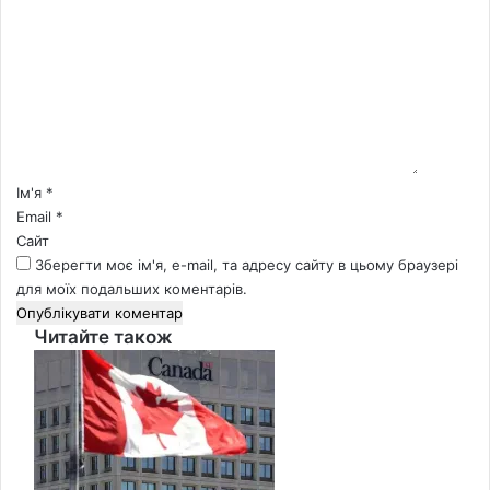
о
м
е
н
т
а
р
*
Ім'я
*
Email
*
Сайт
Зберегти моє ім'я, e-mail, та адресу сайту в цьому браузері
для моїх подальших коментарів.
Читайте також
Close