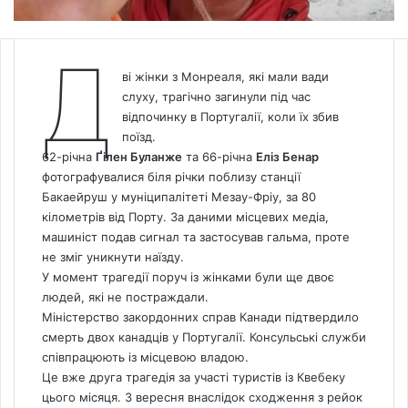
Д
ві жінки з Монреаля, які мали вади
слуху, трагічно загинули під час
відпочинку в Португалії, коли їх збив
поїзд.
62-річна
Ґілен Буланже
та 66-річна
Еліз Бенар
фотографувалися біля річки поблизу станції
Бакаейруш у муніципалітеті Мезау-Фріу, за 80
кілометрів від Порту. За даними місцевих медіа,
машиніст подав сигнал та застосував гальма, проте
не зміг уникнути наїзду.
У момент трагедії поруч із жінками були ще двоє
людей, які не постраждали.
Міністерство закордонних справ Канади підтвердило
смерть двох канадців у Португалії. Консульські служби
співпрацюють із місцевою владою.
Це вже друга трагедія за участі туристів із Квебеку
цього місяця. 3 вересня внаслідок сходження з рейок