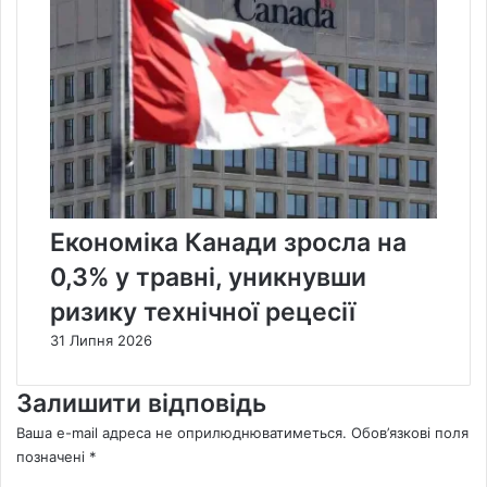
Економіка Канади зросла на
0,3% у травні, уникнувши
ризику технічної рецесії
31 Липня 2026
Залишити відповідь
Ваша e-mail адреса не оприлюднюватиметься.
Обов’язкові поля
позначені
*
К