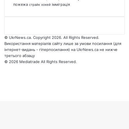
пожежа
імміграція
страйк
хокей
© UkrNews.ca. Copyright 2026. All Rights Reserved.
Використання матеріалів сайту лише за умови посилання (для
інтернет-видань - гіперпосилання) на UkrNews.ca не нижче
третього абзацу
© 2026 Mediatrade All Rights Reserved.
Facebook
YouTube
Instagram
Telegram
Facebook
X
WhatsApp
Google
Threads
Telegram
Viber
Back
News
to
top
button