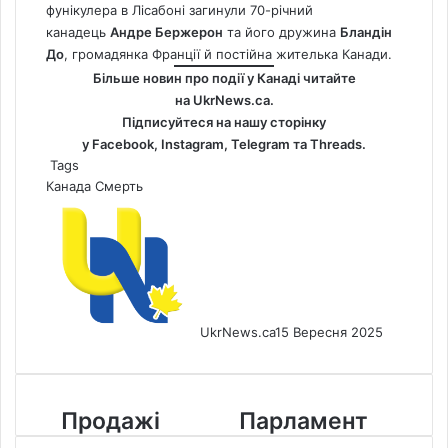
фунікулера в Лісабоні загинули 70-річний
канадець
Андре Бержерон
та його дружина
Бландін
До
, громадянка Франції й постійна жителька Канади.
Більше новин про події у Канаді читайте
на
UkrNews.ca
.
Підписуйтеся на нашу сторінку
у
Facebook
,
Instagram,
Telegram
та
Threads
.
Tags
Канада
Смерть
UkrNews.ca
15 Вересня 2025
Продажі
Парламент
Продажі
Парламент
житла
повертається