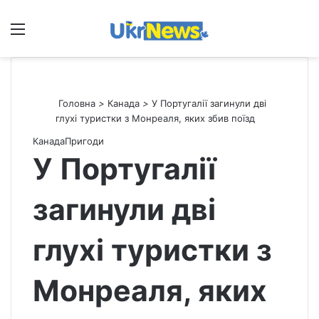
Меню
П
Головна
>
Канада
>
У Португалії загинули дві
глухі туристки з Монреаля, яких збив поїзд
Канада
Пригоди
У Португалії
загинули дві
глухі туристки з
Монреаля, яких