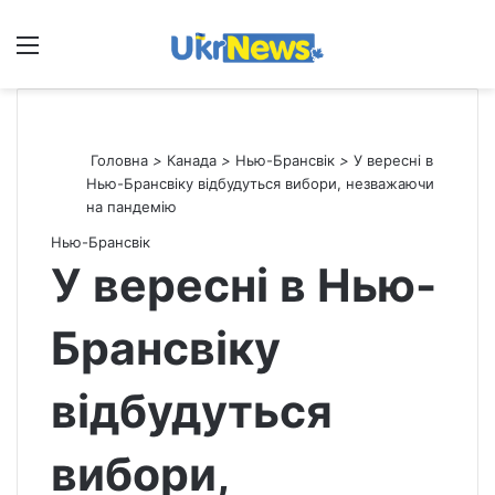
Меню
П
Головна
>
Канада
>
Нью-Брансвік
>
У вересні в
Нью-Брансвіку відбудуться вибори, незважаючи
на пандемію
Нью-Брансвік
У вересні в Нью-
Брансвіку
відбудуться
вибори,