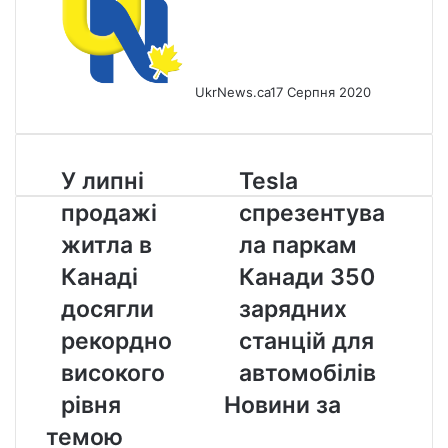
UkrNews.ca
17 Серпня 2020
У
Tesla
У липні
Tesla
липні
спрезентувала
продажі
спрезентува
продажі
паркам
житла
Канади
житла в
ла паркам
в
350
Канаді
Канади 350
Канаді
зарядних
досягли
станцій
досягли
зарядних
рекордно
для
рекордно
станцій для
високого
автомобілів
рівня
високого
автомобілів
рівня
Новини за
темою