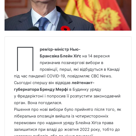
П
рем’єр-міністр Нью-
Брансвіка Блейн Хіґс
на 14 вересня
призначив позачергові вибори в
провінції, перші, які відбудуться в Канаді
під час пандемії COVID-19, повідомляє
CBC News.
Сьогодні спершу він відвідав
лейтенант-
губернатора Бренду Мерфі
в Будинку уряду
у Фредеріктоні і попросив її розпустити законодавчий
орган. Вона погодилася.
Рішення про нові вибори було прийнято після того, як
ліберальна опозиція вийшла із чотиристоронніх
перемовин про надання уряду Блейна Хіґса права
залишитися при владі до жовтня 2022 року, тобто до