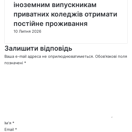
іноземним випускникам
приватних коледжів отримати
постійне проживання
10 Липня 2026
Залишити відповідь
Ваша e-mail адреса не оприлюднюватиметься.
Обов’язкові поля
позначені
*
К
о
м
е
н
т
а
р
*
Ім'я
*
Email
*