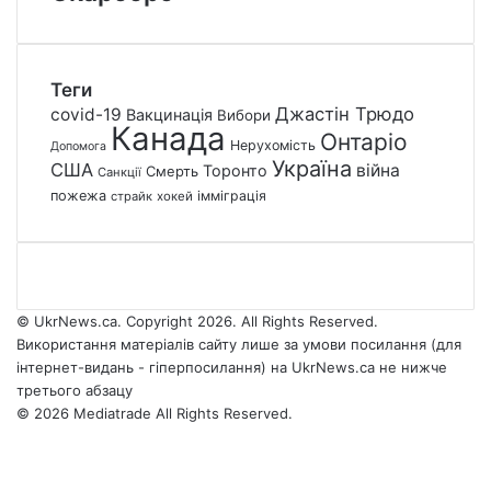
Теги
Джастін Трюдо
covid-19
Вакцинація
Вибори
Канада
Онтаріо
Нерухомість
Допомога
Україна
США
війна
Торонто
Смерть
Санкції
пожежа
імміграція
страйк
хокей
© UkrNews.ca. Copyright 2026. All Rights Reserved.
Використання матеріалів сайту лише за умови посилання (для
інтернет-видань - гіперпосилання) на UkrNews.ca не нижче
третього абзацу
© 2026 Mediatrade All Rights Reserved.
Facebook
YouTube
Instagram