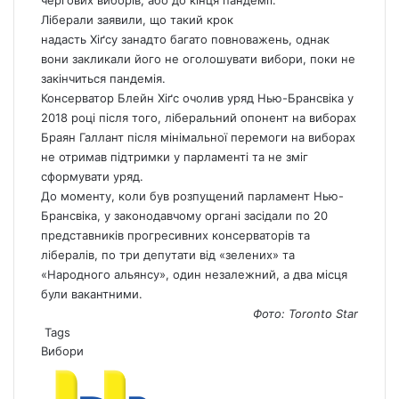
чергових виборів, або до кінця пандемії.
Ліберали заявили, що такий крок
надасть Хіґсу занадто багато повноважень, однак
вони закликали його не оголошувати вибори, поки не
закінчиться пандемія.
Консерватор Блейн Хіґс очолив уряд Нью-Брансвіка у
2018 році після того, ліберальний опонент на виборах
Браян Галлант після мінімальної перемоги на виборах
не отримав підтримки у парламенті та не зміг
сформувати уряд.
До моменту, коли був розпущений парламент Нью-
Брансвіка, у законодавчому органі засідали по 20
представників прогресивних консерваторів та
лібералів, по три депутати від «зелених» та
«Народного альянсу», один незалежний, а два місця
були вакантними.
Фото: Toronto Star
Tags
Вибори