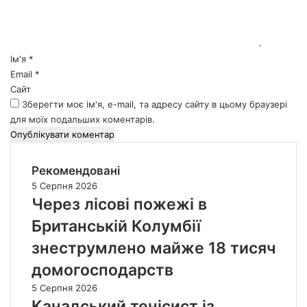
т
а
р
*
Ім'я
*
Email
*
Сайт
Зберегти моє ім'я, e-mail, та адресу сайту в цьому браузері
для моїх подальших коментарів.
Рекомендовані
5 Серпня 2026
Через лісові пожежі в
Британській Колумбії
знеструмлено майже 18 тисяч
домогосподарств
5 Серпня 2026
Канадський тенісист із