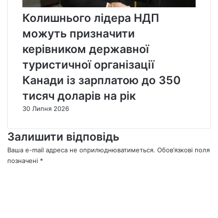
Колишнього лідера НДП
можуть призначити
керівником державної
туристичної організації
Канади із зарплатою до 350
тисяч доларів на рік
30 Липня 2026
Залишити відповідь
Ваша e-mail адреса не оприлюднюватиметься.
Обов’язкові поля
позначені
*
К
о
м
е
н