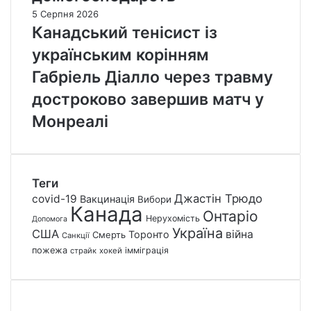
5 Серпня 2026
Канадський тенісист із
українським корінням
Габріель Діалло через травму
достроково завершив матч у
Монреалі
Теги
Джастін Трюдо
covid-19
Вакцинація
Вибори
Канада
Онтаріо
Нерухомість
Допомога
Україна
США
війна
Торонто
Смерть
Санкції
пожежа
імміграція
страйк
хокей