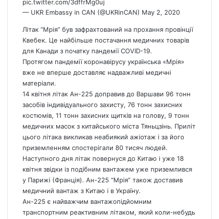
pic.twitter.com/3dffrMg0uj
— UKR Embassy in CAN (@UKRinCAN)
May 2, 2020
Літак “Мрія” був зафрахтований на прохання провінції
Квебек. Це найбільше постачання медичних товарів
для Канади з початку пандемії COVID-19.
Протягом пандемії коронавірусу українська «Мрія»
вже не вперше доставляє надважливі медичні
матеріали.
14 квітня літак Ан-225 доправив до Варшави 96 тонн
засобів індивідуального захисту, 76 тонн захисних
костюмів, 11 тонн захисних щитків на голову, 9 тонн
медичних масок з китайського міста Тяньцзінь. Приліт
цього літака викликав неабиякий ажіотаж і за його
приземленням спостерігали 80 тисяч людей.
Наступного дня літак повернуся до Китаю і уже 18
квітня звідки із подібним вантажем уже приземлився
у Парижі (Франція). Ан-225 “Мрія” також доставив
медичний вантаж з Китаю і в Україну.
Ан-225 є найважчим вантажопідйомним
транспортним реактивним літаком, який коли-небудь