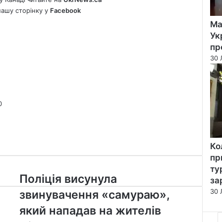
нашу сторінку у
Facebook
Ма
Ук
пр
30 
0
Ко
пр
ту
Поліція
Поліція висунула
за
висунула
30 
звинувачення «самураю»,
звинувачення
«самураю»,
який нападав на жителів
який