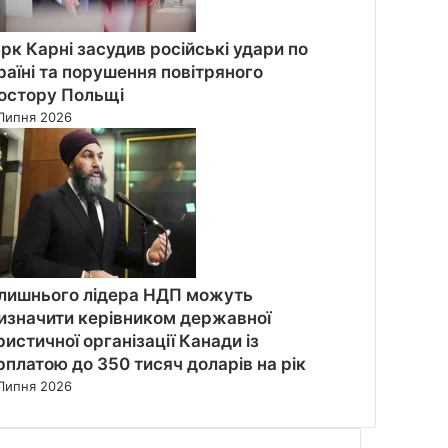
рк Карні засудив російські удари по
раїні та порушення повітряного
остору Польщі
Липня 2026
лишнього лідера НДП можуть
изначити керівником державної
ристичної організації Канади із
рплатою до 350 тисяч доларів на рік
Липня 2026