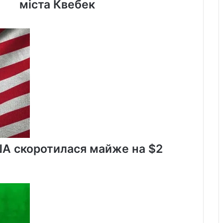
міста Квебек
нападав
на
жителів
міста
Квебек
ША скоротилася майже на $2