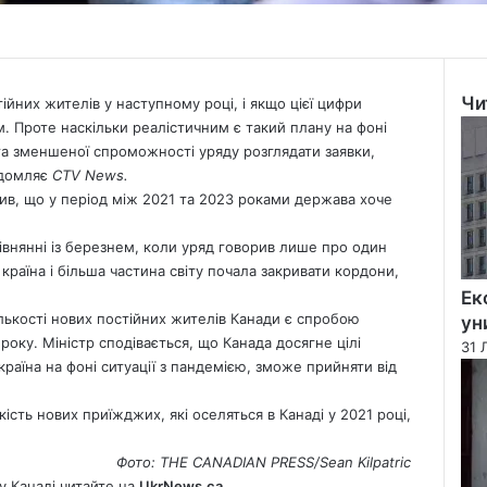
Чи
йних жителів у наступному році, і якщо цієї цифри
Clo
. Проте наскільки реалістичним є такий плану на фоні
 та зменшеної спроможності уряду розглядати заявки,
ідомляє
CTV
News
.
в, що у період між 2021 та 2023 роками держава хоче
івнянні із березнем, коли уряд говорив лише про один
 країна і більша частина світу почала закривати кордони,
Ек
лькості нових постійних жителів Канади є спробою
ун
року. Міністр сподівається, що Канада досягне цілі
31 
раїна на фоні ситуації з пандемією, зможе прийняти від
ість нових приїжджих, які оселяться в Канаді у 2021 році,
Фото: THE CANADIAN PRESS/Sean Kilpatric
у Канаді читайте на
UkrNews.ca