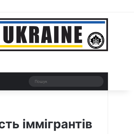
ar
Рандомна новина
Switch skin
Пошук
сть іммігрантів