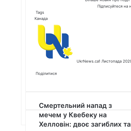
Підписуйтеся на 
Tags
Канада
UkrNews.ca
1 Листопада 202
Facebook
X
LinkedIn
Tumblr
Pinterest
Reddit
Pocket
Messenger
Messenger
WhatsApp
Telegram
Viber
Share
Print
via
Поділитися
Facebook
X
LinkedIn
Tumblr
Pinterest
Reddit
Pocket
Messenger
Messenger
WhatsApp
Telegram
Viber
Email
Share
Print
via
Email
Смертельний
Смертельний напад з
напад
мечем у Квебеку на
з
мечем
Хелловін: двоє загиблих та
у