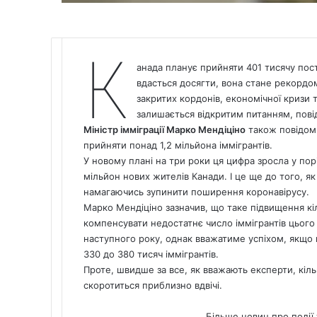
К
анада
планує прийняти 401 тисячу пості
вдасться досягти, вона стане рекордом
закритих кордонів, економічної кризи
залишається відкритим питанням, пов
Міністр імміграції Марко Мендіціно
також повідоми
прийняти понад 1,2 мільйона іммігрантів.
У новому плані на три роки ця цифра зросла у пор
мільйон нових жителів Канади. І це ще до того, як
намагаючись зупинити поширення коронавірусу.
Марко Мендіціно зазначив, що таке підвищення кі
компенсувати недостатнє число іммігрантів цього 
наступного року, однак вважатиме успіхом, якщо к
330 до 380 тисяч іммігрантів.
Проте, швидше за все, як вважають експерти, кільк
скоротиться приблизно вдвічі.
Більше новин про події 