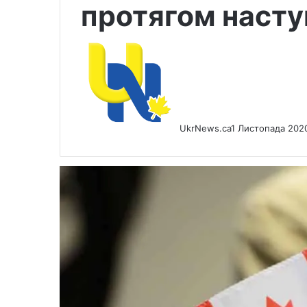
протягом насту
UkrNews.ca
1 Листопада 202