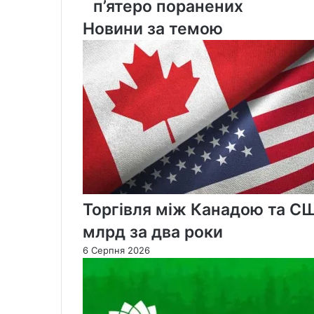
п’ятеро поранених
Квебеку
на
Новини за темою
Хелловін:
двоє
загиблих
та
п’ятеро
поранених
Торгівля між Канадою та С
млрд за два роки
6 Серпня 2026