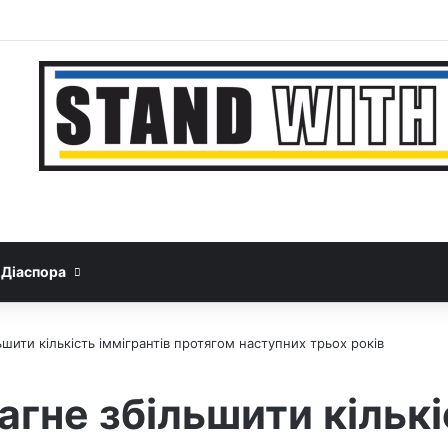
Facebook
YouTube
Instagram
Telegram
Sideb
Google News
Threads
Діаспора
шити кількість іммігрантів протягом наступних трьох років
гне збільшити кількі