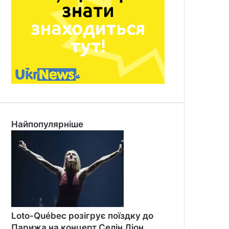
Найпопулярніше
Loto-Québec розігрує поїздку до
Парижа на концерт Селін Діон