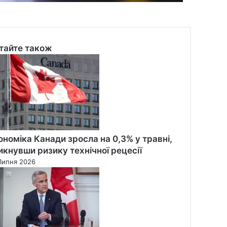
тайте також
se
ономіка Канади зросла на 0,3% у травні,
икнувши ризику технічної рецесії
Липня 2026