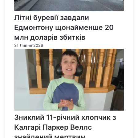
Літні буревії завдали
Едмонтону щонайменше 20
млн доларів збитків
31 Липня 2026
Зниклий 11-річний хлопчик з
Калгарі Паркер Веллс
знайдений мертвим