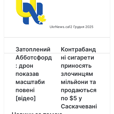
UkrNews.ca
12 Грудня 2025
Затоплений
Контрабандні
Затоплений
Контрабанд
Абботсфорд:
сигарети
Абботсфорд
ні сигарети
дрон
приносять
показав
злочинцям
: дрон
приносять
масштаби
мільйони
показав
злочинцям
повені
та
[відео]
продаються
масштаби
мільйони та
по
повені
продаються
$5
у
[відео]
по $5 у
Саскачевані
Саскачевані