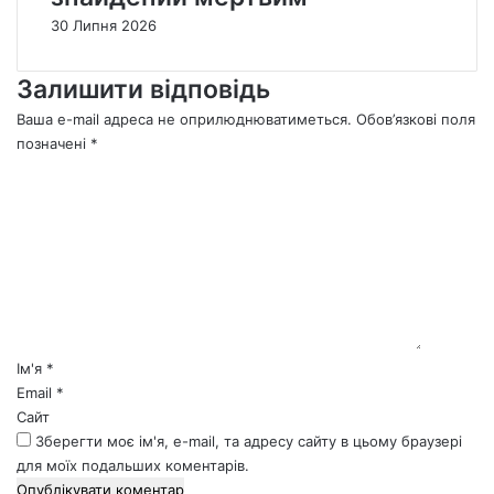
30 Липня 2026
Залишити відповідь
Ваша e-mail адреса не оприлюднюватиметься.
Обов’язкові поля
позначені
*
К
о
м
е
н
т
а
р
*
Ім'я
*
Email
*
Сайт
Зберегти моє ім'я, e-mail, та адресу сайту в цьому браузері
для моїх подальших коментарів.