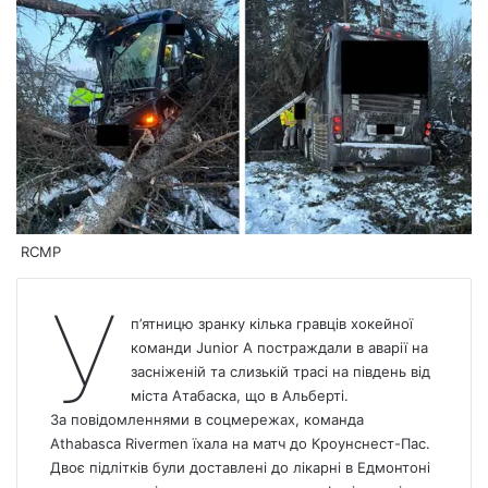
RCMP
У
п’ятницю зранку кілька гравців хокейної
команди Junior A постраждали в аварії на
засніженій та слизькій трасі на південь від
міста Атабаска, що в Альберті.
За повідомленнями в соцмережах, команда
Athabasca Rivermen їхала на матч до Кроунснест-Пас.
Двоє підлітків були доставлені до лікарні в Едмонтоні