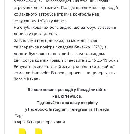
з травмами, які не загрожують життю. Інші гравці
отримали легкі травми. Поліція повідомила, що водій
командного автобуса втратив контроль над
керуванням і з’їхав у кювет.
На опублікованих фото видно, що автобус врізався в
дерева уздовж дороги.
За словами поліцейських, на момент аварії
температура повітря складала близько -37°C, а
дороги були частково вкриті снігом та льодом.
Вік постраждалих гравців становить від 15 до 19 років.
Винуватець аварії, у якій загинули підлітки хокейної
команди Humboldt Broncos, просить не депортувати
його з Канади
Більше новин про події у Канаді читайте
на
UkrNews.ca
.
Підписуйтеся на нашу сторінку
у
Facebook
,
Instagram,
Telegram
та
Threads
Tags
аварія
Канада
спорт
хокей