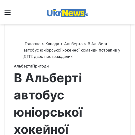
Меню
П
Головна
>
Канада
>
Альберта
>
В Альберті
автобус юніорської хокейної команди потрапив у
ДТП: двоє постраждалих
Альберта
Пригоди
В Альберті
автобус
юніорської
хокейної