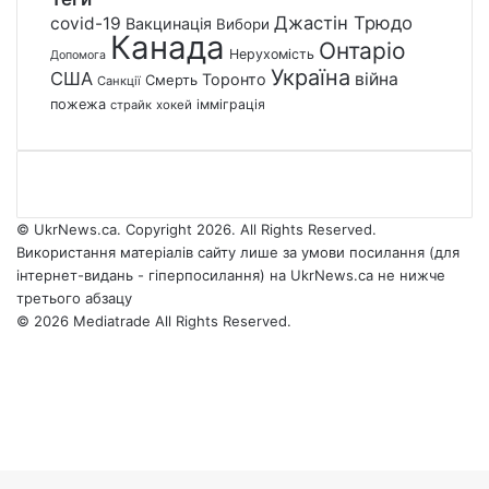
Джастін Трюдо
covid-19
Вакцинація
Вибори
Канада
Онтаріо
Нерухомість
Допомога
Україна
США
війна
Торонто
Смерть
Санкції
пожежа
імміграція
страйк
хокей
© UkrNews.ca. Copyright 2026. All Rights Reserved.
Використання матеріалів сайту лише за умови посилання (для
інтернет-видань - гіперпосилання) на UkrNews.ca не нижче
третього абзацу
© 2026 Mediatrade All Rights Reserved.
Facebook
YouTube
Instagram
Telegram
Facebook
X
WhatsApp
Google
Threads
Telegram
Viber
Back
News
to