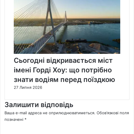
Сьогодні відкривається міст
імені Горді Хоу: що потрібно
знати водіям перед поїздкою
27 Липня 2026
Залишити відповідь
Ваша e-mail адреса не оприлюднюватиметься.
Обов’язкові поля
позначені
*
К
о