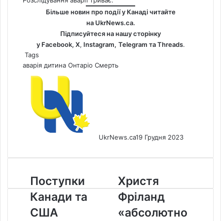
Розслідування аварії триває.
Більше новин про події у Канаді читайте
на
UkrNews.ca
.
Підписуйтеся на нашу сторінку
у
Facebook
,
Х
,
Instagram,
Telegram
та
Threads
.
Tags
аварія
дитина
Онтаріо
Смерть
UkrNews.ca
19 Грудня 2023
Поступки
Христя
Поступки
Христя
Канади
Фріланд
Канади та
Фріланд
та
«абсолютно»
США
переконана,
США
«абсолютно
можуть
що