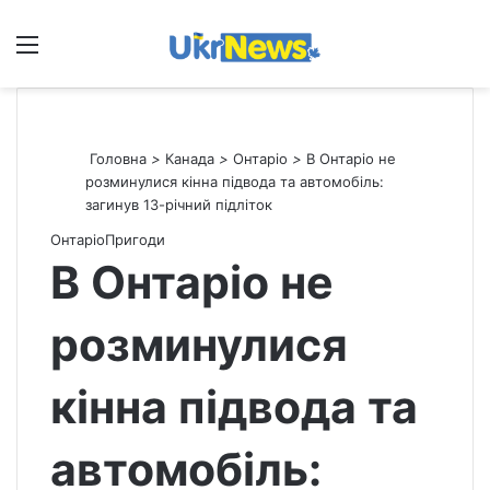
Меню
П
Головна
>
Канада
>
Онтаріо
>
В Онтаріо не
розминулися кінна підвода та автомобіль:
загинув 13-річний підліток
Онтаріо
Пригоди
В Онтаріо не
розминулися
кінна підвода та
автомобіль: