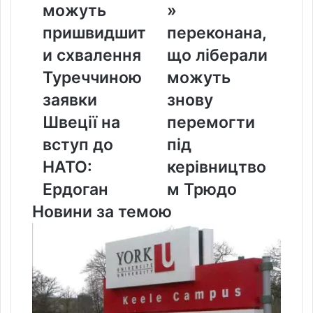
можуть
»
пришвидшити
ліберали
схвалення
можуть
пришвидшит
переконана,
Туреччиною
знову
и схвалення
що ліберали
заявки
перемогти
Швеції
під
Туреччиною
можуть
на
керівництвом
заявки
знову
вступ
Трюдо
до
Швеції на
перемогти
НАТО:
вступ до
під
Ердоган
НАТО:
керівництво
Ердоган
м Трюдо
Новини за темою