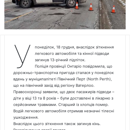
У
понеділок, 18 грудня, внаслідок зіткнення
легкового автомобіля та кінної підводи
загинув 13-річний підліток.
Поліція провінції Онтаріо повідомила, що
дорожньо-транспортна пригода сталася у понеділок
вдень у муніципалітеті Північний Перт (North Perth),
що на північний захід від регіону Ватерлоо.
Правоохоронці заявили, що двоє пасажирів підводи –
діти у віці 13 та 8 років – були доставлені в лікарню з
серйозними травмами. Старший із хлопців помер.
Водій легкового автомобіля отримав незначні тілесні
ушкодження.
Внаслідок цього зіткнення також загинув кінь.