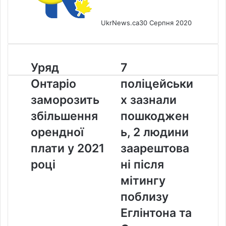
UkrNews.ca
30 Серпня 2020
Уряд
7
Уряд
7
Онтаріо
поліцейських
Онтаріо
поліцейськи
заморозить
зазнали
збільшення
пошкоджень,
заморозить
х зазнали
орендної
2
збільшення
пошкоджен
плати
людини
у
заарештовані
орендної
ь, 2 людини
2021
після
плати у 2021
заарештова
році
мітингу
поблизу
році
ні після
Еглінтона
мітингу
та
Оквуда
поблизу
в
Еглінтона та
Торонто