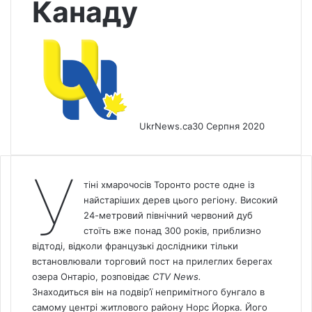
Канаду
UkrNews.ca
30 Серпня 2020
У
тіні хмарочосів Торонто росте одне із
найстаріших дерев цього регіону. Високий
24-метровий північний червоний дуб
стоїть вже понад 300 років, приблизно
відтоді, відколи французькі дослідники тільки
встановлювали торговий пост на прилеглих берегах
озера Онтаріо, розповідає
СTV News.
Знаходиться він на подвір’ї непримітного бунгало в
самому центрі житлового району Норс Йорка. Його