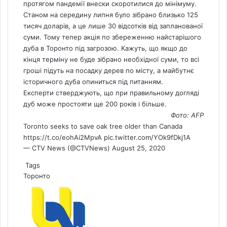
протягом пандемії внески скоротилися до мінімуму.
Станом на середину липня було зібрано близько 125
тисяч доларів, а це лише 30 відсотків від запланованої
суми. Тому тепер акція по збереженню найстарішого
дуба в Торонто під загрозою. Кажуть, що якщо до
кінця терміну не буде зібрано необхідної суми, то всі
гроші підуть на посадку дерев по місту, а майбутнє
історичного дуба опиниться під питанням.
Експерти стверджують, що при правильному догляді
дуб може простояти ще 200 років і більше.
Фото: AFP
Toronto seeks to save oak tree older than
Canada
https://t.co/eohAi2MpvA
pic.twitter.com/YOk9fDkj1A
— CTV News (@CTVNews)
August 25, 2020
Tags
Торонто