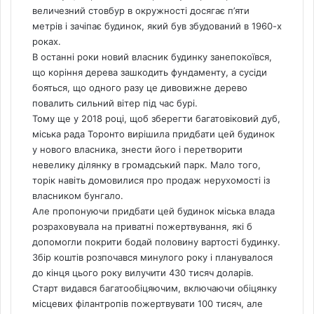
величезний стовбур в окружності досягає п’яти
метрів і зачіпає будинок, який був збудований в 1960-х
роках.
В останні роки новий власник будинку занепокоївся,
що коріння дерева зашкодить фундаменту, а сусіди
бояться, що одного разу це дивовижне дерево
повалить сильний вітер під час бурі.
Тому ще у 2018 році, щоб зберегти багатовіковий дуб,
міська рада Торонто вирішила придбати цей будинок
у нового власника, знести його і перетворити
невелику ділянку в громадський парк. Мало того,
торік навіть домовилися про продаж нерухомості із
власником бунгало.
Але пропонуючи придбати цей будинок міська влада
розраховувала на приватні пожертвування, які б
допомогли покрити бодай половину вартості будинку.
Збір коштів розпочався минулого року і планувалося
до кінця цього року вилучити 430 тисяч доларів.
Старт видався багатообіцяючим, включаючи обіцянку
місцевих філантропів пожертвувати 100 тисяч, але