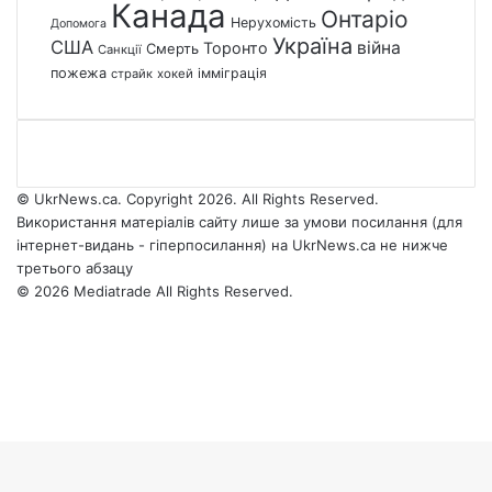
Канада
Онтаріо
Нерухомість
Допомога
Україна
США
війна
Торонто
Смерть
Санкції
пожежа
імміграція
страйк
хокей
© UkrNews.ca. Copyright 2026. All Rights Reserved.
Використання матеріалів сайту лише за умови посилання (для
інтернет-видань - гіперпосилання) на UkrNews.ca не нижче
третього абзацу
© 2026 Mediatrade All Rights Reserved.
Facebook
YouTube
Instagram
Telegram
Facebook
X
WhatsApp
Google
Threads
Telegram
Viber
Back
News
to
top