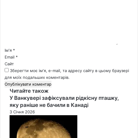
о
м
е
н
т
а
р
*
Ім'я
*
Email
*
Сайт
Зберегти моє ім'я, e-mail, та адресу сайту в цьому браузері
для моїх подальших коментарів.
Читайте також
Close
У Ванкувері зафіксували рідкісну пташку,
яку раніше не бачили в Канаді
3 Січня 2026