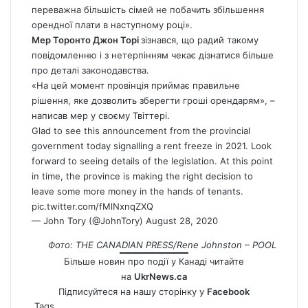
переважна більшість сімей не побачить збільшення
орендної плати в наступному році».
Мер Торонто Джон Торі
зізнався, що радий такому
повідомленню і з нетерпінням чекає дізнатися більше
про деталі законодавства.
«На цей момент провінція приймає правильне
рішення, яке дозволить зберегти гроші орендарям», –
написав мер у своєму Твіттері.
Glad to see this announcement from the provincial
government today signalling a rent freeze in 2021. Look
forward to seeing details of the legislation. At this point
in time, the province is making the right decision to
leave some more money in the hands of tenants.
pic.twitter.com/fMlNxnqZXQ
— John Tory (@JohnTory)
August 28, 2020
Фото: THE CANADIAN PRESS/Rene Johnston – POOL
Більше новин про події у Канаді читайте
на
UkrNews.ca
Підписуйтеся на нашу сторінку у
Facebook
Tags