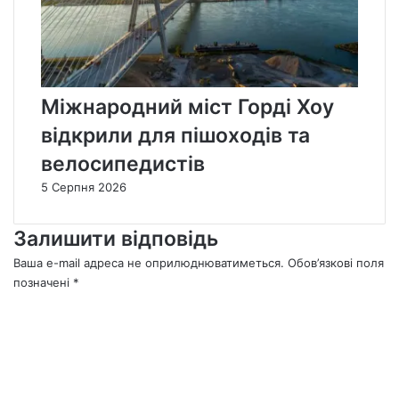
Міжнародний міст Горді Хоу
відкрили для пішоходів та
велосипедистів
5 Серпня 2026
Залишити відповідь
Ваша e-mail адреса не оприлюднюватиметься.
Обов’язкові поля
позначені
*
К
о
м
е
н