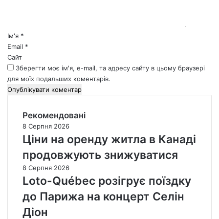
т
а
р
*
Ім'я
*
Email
*
Сайт
Зберегти моє ім'я, e-mail, та адресу сайту в цьому браузері
для моїх подальших коментарів.
Рекомендовані
8 Серпня 2026
Ціни на оренду житла в Канаді
продовжують знижуватися
8 Серпня 2026
Loto-Québec розігрує поїздку
до Парижа на концерт Селін
Діон