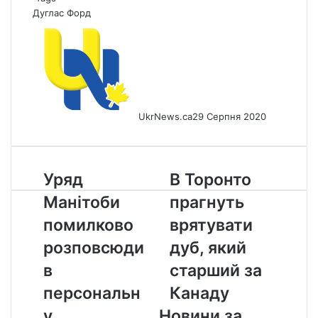
Дуглас Форд
UkrNews.ca
29 Серпня 2020
Уряд
В
Уряд
В Торонто
Манітоби
Торонто
Манітоби
прагнуть
помилково
прагнуть
розповсюдив
врятувати
помилково
врятувати
персональну
дуб,
розповсюди
дуб, який
інформацію
який
9
старший
в
старший за
тисяч
за
персональн
Канаду
клієнтів
Канаду
Children
у
Новини за