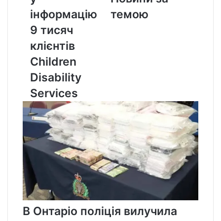
Disability
інформацію
темою
Services
9 тисяч
клієнтів
Children
Disability
Services
В Онтаріо поліція вилучила