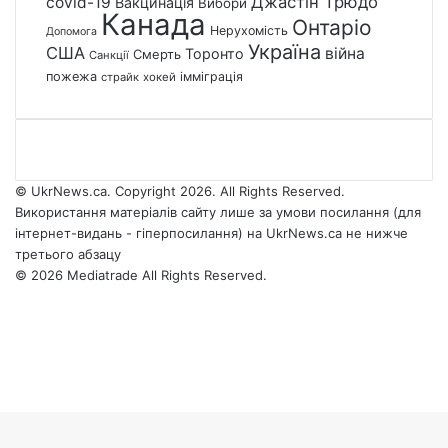
Джастін Трюдо
covid-19
Вакцинація
Вибори
Канада
Онтаріо
Нерухомість
Допомога
Україна
США
війна
Торонто
Смерть
Санкції
пожежа
імміграція
страйк
хокей
© UkrNews.ca. Copyright 2026. All Rights Reserved.
Використання матеріалів сайту лише за умови посилання (для
інтернет-видань - гіперпосилання) на UkrNews.ca не нижче
третього абзацу
© 2026 Mediatrade All Rights Reserved.
Facebook
YouTube
Instagram
Telegram
Facebook
X
WhatsApp
Google
Threads
Telegram
Viber
Back
News
to
top