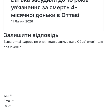
ув’язнення за смерть 4-
місячної доньки в Оттаві
11 Липня 2026
Залишити відповідь
Ваша e-mail адреса не оприлюднюватиметься.
Обов’язкові поля
позначені
*
К
о
м
е
н
т
а
р
*
Ім'я
*
Email
*
Сайт