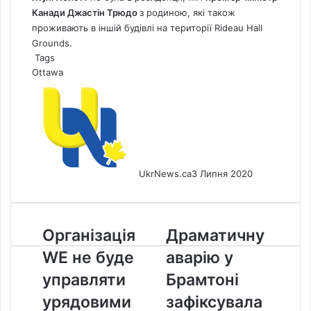
Канади Джастін Трюдо
з родиною, які також
проживають в іншій будівлі на території Rideau Hall
Grounds.
Tags
Ottawa
UkrNews.ca
3 Липня 2020
Організація
Драматичну
Організація
Драматичну
WE
аварію
WE не буде
аварію у
не
у
буде
Брамтоні
управляти
Брамтоні
управляти
зафіксувала
урядовими
зафіксувала
урядовими
камера