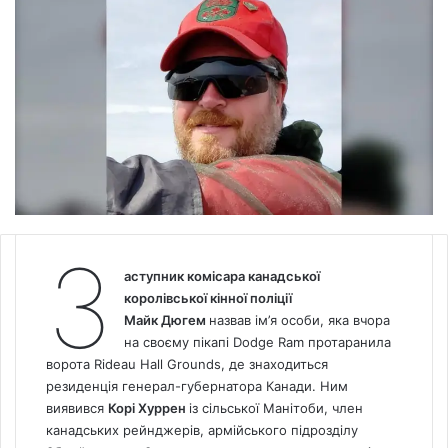
З
аступник комісара канадської
королівської кінної поліції
Майк Дюгем
назвав ім’я особи, яка
вчора
на своєму пікапі Dodge Ram протаранила
ворота Rideau Hall Grounds, де знаходиться
резиденція генерал-губернатора Канади.
Ним
виявився
Корі Хуррен
із сільської Манітоби, член
канадських рейнджерів, армійського підрозділу