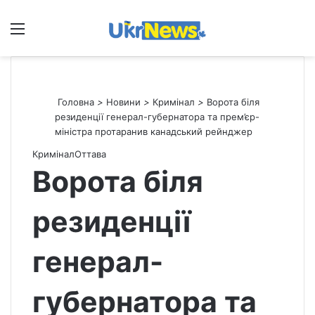
Меню
П
Головна
>
Новини
>
Кримінал
>
Ворота біля
резиденції генерал-губернатора та прем’єр-
міністра протаранив канадський рейнджер
Кримінал
Оттава
Ворота біля
резиденції
генерал-
губернатора та