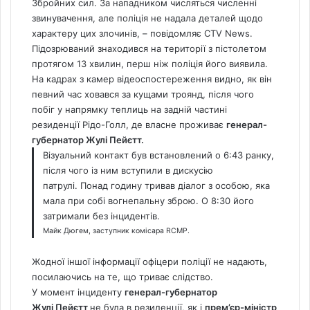
Збройних сил. За нападником числяться численні
звинувачення, але поліція не надала деталей щодо
характеру цих злочинів, – повідомляє
CTV News.
Підозрюваний знаходився на території з пістолетом
протягом 13 хвилин, перш ніж поліція його виявила.
На кадрах з камер відеоспостереження видно, як він
певний час ховався за кущами троянд, після чого
побіг у напрямку теплиць на задній частині
резиденції Рідо-Голл, де власне проживає
генерал-
губернатор Жулі Пейєтт.
Візуальний контакт був встановлений о 6:43 ранку,
після чого із ним вступили в дискусію
патрулі. Понад годину тривав діалог з особою, яка
мала при собі вогнепальну зброю. О 8:30 його
затримали без інцидентів.
Майк Дюгем, заступник комісара RCMP.
Жодної іншої інформації офіцери поліції не надають,
посилаючись на те, що триває слідство.
У момент інциденту
генерал-губернатор
Жулі Пейєтт
не була в резиденції, як і
прем’єр-міністр