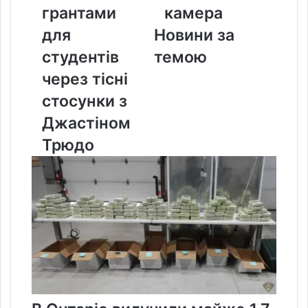
грантами
грантами
камера
для
для
Новини за
студентів
через
студентів
темою
тісні
через тісні
стосунки
з
стосунки з
Джастіном
Джастіном
Трюдо
Трюдо