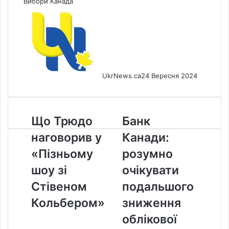
Вибори
Канада
UkrNews.ca
24 Вересня 2024
Що
Банк
Що Трюдо
Банк
Трюдо
Канади:
наговорив у
Канади:
наговорив
розумно
у
очікувати
«Пізньому
розумно
«Пізньому
подальшого
шоу зі
очікувати
шоу
зниження
зі
облікової
Стівеном
подальшого
Стівеном
ставки
Кольбером»
зниження
Кольбером»
облікової