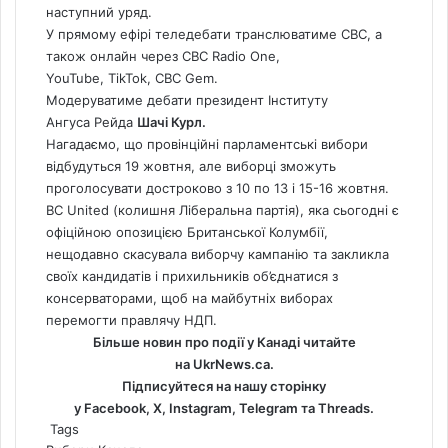
наступний уряд.
У прямому ефірі теледебати транслюватиме CBC, а
також онлайн через CBC Radio One,
YouTube, TikTok, CBC Gem.
Модеруватиме дебати президент Інституту
Ангуса Рейда
Шачі Курл.
Нагадаємо, що провінційні парламентські вибори
відбудуться 19 жовтня, але виборці зможуть
проголосувати достроково з 10 по 13 і 15-16 жовтня.
BC United (колишня Ліберальна партія), яка сьогодні є
офіційною опозицією Британської Колумбії,
нещодавно
скасувала виборчу кампанію та закликла
своїх кандидатів і прихильників об’єднатися з
консерваторами, щоб на майбутніх виборах
перемогти правлячу НДП.
Більше новин про події у Канаді читайте
на
UkrNews.ca
.
Підписуйтеся на нашу сторінку
у
Facebook
,
Х
,
Instagram,
Telegram
та
Threads
.
Tags