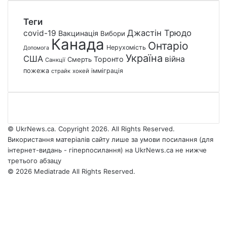
Теги
Джастін Трюдо
covid-19
Вакцинація
Вибори
Канада
Онтаріо
Нерухомість
Допомога
Україна
США
війна
Торонто
Смерть
Санкції
пожежа
імміграція
страйк
хокей
© UkrNews.ca. Copyright 2026. All Rights Reserved.
Використання матеріалів сайту лише за умови посилання (для
інтернет-видань - гіперпосилання) на UkrNews.ca не нижче
третього абзацу
© 2026 Mediatrade All Rights Reserved.
Facebook
YouTube
Instagram
Telegram
Facebook
X
WhatsApp
Google
Threads
Telegram
Viber