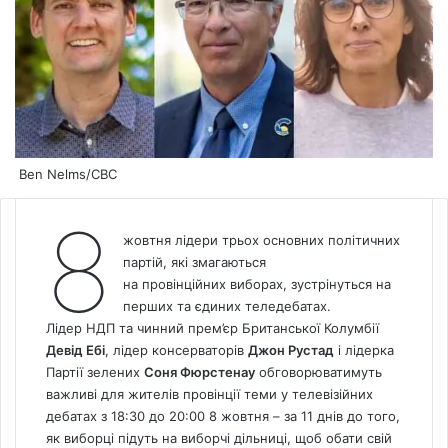
Ben Nelms/CBC
8
жовтня лідери трьох основних політичних
партій, які змагаються
на провінційних виборах, зустрінуться на
перших та єдиних теледебатах.
Лідер НДП та чинний прем’єр Британської Колумбії
Девід Ебі
, лідер консерваторів
Джон Рустад
і лідерка
Партії зелених
Соня Фюрстенау
обговорюватимуть
важливі для жителів провінції теми у телевізійних
дебатах з 18:30 до 20:00 8 жовтня – за 11 днів до того,
як виборці підуть на виборчі дільниці, щоб обати свій