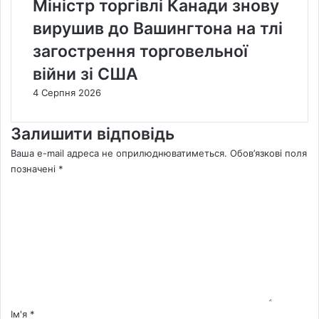
Міністр торгівлі Канади знову
вирушив до Вашингтона на тлі
загострення торговельної
війни зі США
4 Серпня 2026
Залишити відповідь
Ваша e-mail адреса не оприлюднюватиметься.
Обов’язкові поля
позначені
*
К
о
м
е
н
т
а
р
*
Ім'я
*