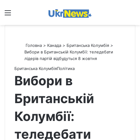
Меню
П
Головна
>
Канада
>
Британська Колумбія
>
Вибори в Британській Колумбії: теледебати
лідерів партій відбудуться 8 жовтня
Британська Колумбія
Політика
Вибори в
Британській
Колумбії:
теледебати