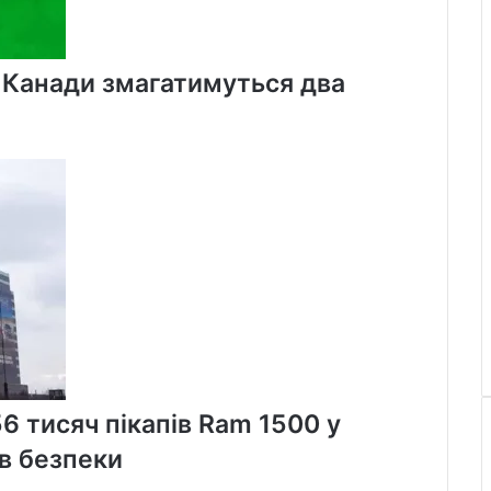
х Канади змагатимуться два
56 тисяч пікапів Ram 1500 у
в безпеки