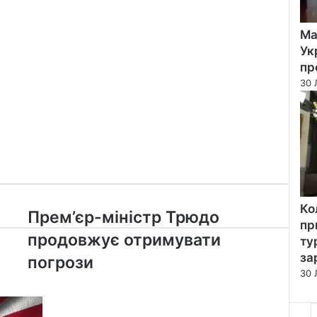
Ма
Ук
пр
30 
Ко
Прем’єр-
Прем’єр-міністр Трюдо
пр
міністр
продовжує отримувати
ту
Трюдо
за
продовжує
погрози
отримувати
30 
погрози