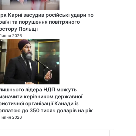
рк Карні засудив російські удари по
раїні та порушення повітряного
остору Польщі
Липня 2026
лишнього лідера НДП можуть
изначити керівником державної
ристичної організації Канади із
рплатою до 350 тисяч доларів на рік
Липня 2026