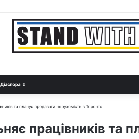
Facebook
YouTube
Instagram
Telegram
Sideba
Google News
Threads
Діаспора
івників та планує продавати нерухомість в Торонто
ьняє працівників та п