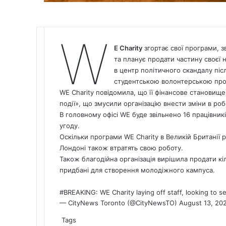
W
E Charity
згортає свої програми, зв
та планує продати частину своєї 
в центр політичного скандалу післ
студентською волонтерською прог
WE Charity повідомила, що її фінансове становищ
події», що змусили організацію внести зміни в ро
В головному офісі WE буде звільнено 16 працівник
угоду.
Оскільки програми WE Charity в Великій Британії р
Лондоні також втратять свою роботу.
Також благодійна організація вирішила продати кіл
придбані для створення молодіжного кампуса.
#BREAKING
: WE Charity laying off staff, looking to s
— CityNews Toronto (@CityNewsTO)
August 13, 20
Tags