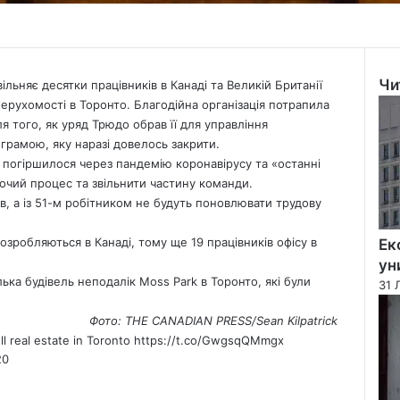
Чи
ільняє десятки працівників в Канаді та Великій Британії
Clo
нерухомості в Торонто. Благодійна організація потрапила
я того, як уряд Трюдо обрав її для управління
рамою, яку наразі довелось закрити.
е погіршилося через пандемію коронавірусу та «останні
бочий процес та звільнити частину команди.
ів, а із 51-м робітником не будуть поновлювати трудову
озробляються в Канаді, тому ще 19 працівників офісу в
Ек
ун
ька будівель неподалік Moss Park в Торонто, які були
31 
Фото: THE CANADIAN PRESS/Sean Kilpatrick
ell real estate in Toronto
https://t.co/GwgsqQMmgx
20