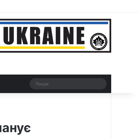
r
Рандомна новина
Switch skin
Пошук
ланує