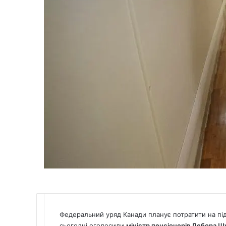
Федеральний уряд Канади планує потратити на під
сьогодні оголосили
міністр пенсіонерів Дебора Ш