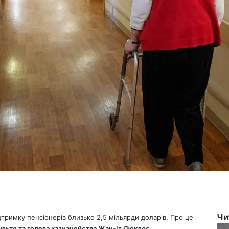
Чи
тримку пенсіонерів близько 2,5 мільярди доларів. Про це
Clo
ульте та голова казначейства Жан-Ів Дюклос.