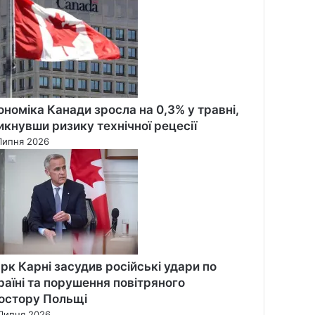
ономіка Канади зросла на 0,3% у травні,
икнувши ризику технічної рецесії
Липня 2026
рк Карні засудив російські удари по
раїні та порушення повітряного
остору Польщі
Липня 2026