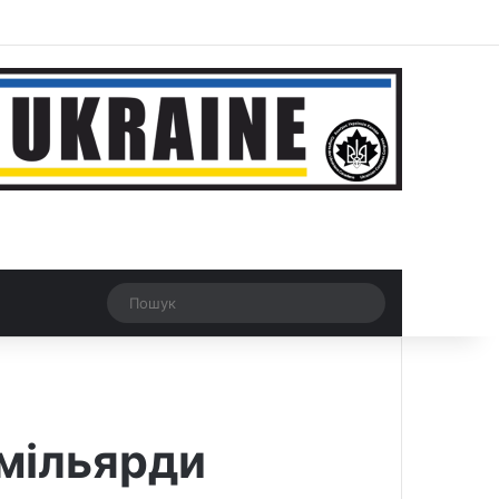
r
Рандомна новина
Switch skin
Пошук
 мільярди