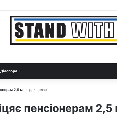
Facebook
YouTube
Instagram
Telegram
Sideba
Google News
Threads
Діаспора
іонерам 2,5 мільярди доларів
іцяє пенсіонерам 2,5