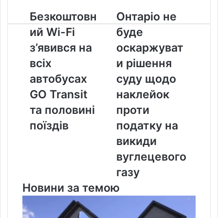
Безкоштовний
Онтаріо
Безкоштовн
Онтаріо не
Wi-
не
ий Wi-Fi
буде
Fi
буде
з’явився
оскаржувати
з’явився на
оскаржуват
на
рішення
всіх
и рішення
всіх
суду
автобусах
щодо
автобусах
суду щодо
GO
наклейок
GO Transit
наклейок
Transit
проти
та
податку
та половині
проти
половині
на
поїздів
податку на
поїздів
викиди
вуглецевого
викиди
газу
вуглецевого
газу
Новини за темою