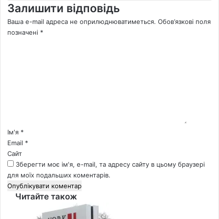
Залишити відповідь
Ваша e-mail адреса не оприлюднюватиметься.
Обов’язкові поля
позначені
*
К
о
м
е
н
т
а
р
*
Ім'я
*
Email
*
Сайт
Зберегти моє ім'я, e-mail, та адресу сайту в цьому браузері
для моїх подальших коментарів.
Читайте також
Close