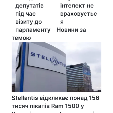
під
депутатів
інтелект не
час
під час
враховуєтьс
візиту
до
візиту до
я
парламенту
парламенту
Новини за
темою
Stellantis відкликає понад 156
тисяч пікапів Ram 1500 у