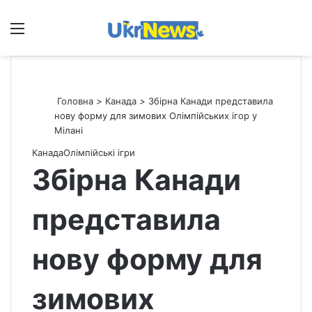
Меню
П
Головна
>
Канада
>
Збірна Канади представила
нову форму для зимових Олімпійських ігор у
Мілані
Канада
Олімпійські ігри
Збірна Канади
представила
нову форму для
зимових