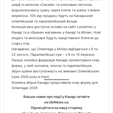
шарф із написом «Canada» та кленовим листком,
водонепроникну сумку через плече та шапку з вовни
мериноса. 10% від продажу підуть на Канадський
олімпійський та паралімпійський фонди.
Колекція вже доступна онлайн на сайті Lululemon у
Канаді та в обраних магазинах у Канаді та Мілані. Нові
моделі та аксесуари будуть представлені ближче до
старту ігор.
Нагадаємо, що Олімпіада у Мілані відбудеться з 6 по
22 лютого, Паралімпійські ігри – з 6 по 15 березня.
Раніше хокейна федерація Канади
презентувала нову
форму, у якій чоловіча, жіноча та паралімпійська
збірні країни виступатимуть на зимових Олімпійських
іграх 2026 року в Італії.
Хокейна збірна Канади представила нову форму для
Олімпіади-2026
Більше новин про події у Канаді читайте
на
UkrNews.ca
.
Підписуйтеся на нашу сторінку