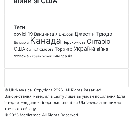
війни зі США
Теги
Джастін Трюдо
covid-19
Вакцинація
Вибори
Канада
Онтаріо
Нерухомість
Допомога
Україна
США
війна
Торонто
Смерть
Санкції
пожежа
імміграція
страйк
хокей
© UkrNews.ca. Copyright 2026. All Rights Reserved.
Використання матеріалів сайту лише за умови посилання (для
інтернет-видань - гіперпосилання) на UkrNews.ca не нижче
третього абзацу
© 2026 Mediatrade All Rights Reserved.
Facebook
YouTube