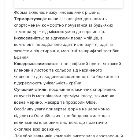
Форма включає низку інноваційних рішень:
Терморегуляція:
шари із ізоляцією дозволяють
спортсменам комфортно почуватися за будь-яких
температур – від міських умов до вершин гір.
Інклюзивність:
за відгуками паралімпійців, в
комплекті передбачено адаптивне взуття, одяг із
захистом від стирання, магнітні та шрифтові застібки
Брайля.
Канадська символіка:
топографічний принт, яскравий
кленовий листок та кольори від насиченого
червоного до льодовикових зеленого та блакитного
підкреслюють унікальність країни.
Сучасний стиль:
поєднання класичних спортивних
силуетів із матеріалами преміум-класу, такими як
вовна мерино, жакард та прозорий Glide.
Особливу увагу привертає форма на церемонію
відкриття Олімпійських ігор: бордова жилетка з
величезним кленовим листком, що практично
охоплює всю довжину.
Для уболівальників компанія виготовила двосторонній