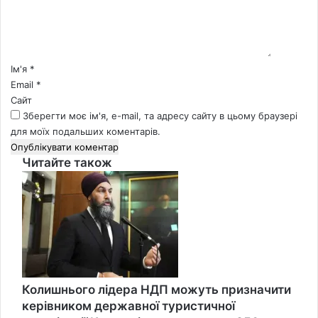
н
т
а
р
*
Ім'я
*
Email
*
Сайт
Зберегти моє ім'я, e-mail, та адресу сайту в цьому браузері
для моїх подальших коментарів.
Читайте також
Close
Колишнього лідера НДП можуть призначити
керівником державної туристичної