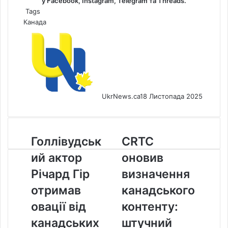
у
Facebook
,
Instagram,
Telegram
та
Threads
.
Tags
Канада
UkrNews.ca
18 Листопада 2025
Голлівудський
CRTC
Голлівудськ
CRTC
актор
оновив
ий актор
оновив
Річард
визначення
Гір
канадського
Річард Гір
визначення
отримав
контенту:
отримав
канадського
овації
штучний
від
інтелект
овації від
контенту:
канадських
не
канадських
штучний
депутатів
враховується