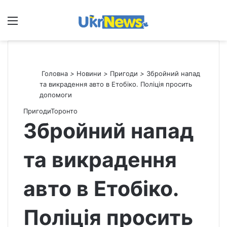
Меню
П
Головна
>
Новини
>
Пригоди
>
Збройний напад
та викрадення авто в Етобіко. Поліція просить
допомоги
Пригоди
Торонто
Збройний напад
та викрадення
авто в Етобіко.
Поліція просить