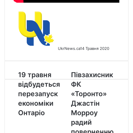
UkrNews.ca
14 Травня 2020
19
Півзахисник
19 травня
Півзахисник
травня
ФК
відбудеться
ФК
відбудеться
«Торонто»
перезапуск
Джастін
перезапуск
«Торонто»
економіки
Морроу
економіки
Джастін
Онтаріо
радий
поверненню
Онтаріо
Морроу
на
радий
тренувальне
поле
поверненню