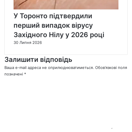
У Торонто підтвердили
перший випадок вірусу
Західного Нілу у 2026 році
30 Липня 2026
Залишити відповідь
Ваша e-mail адреса не оприлюднюватиметься.
Обов’язкові поля
позначені
*
К
о
м
е
н
т
а
р