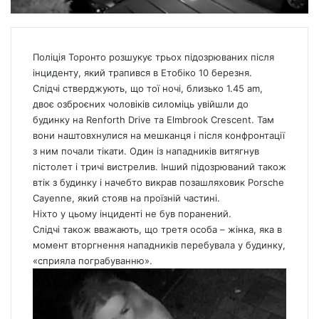
Поліція Торонто розшукує трьох підозрюваних після
інциденту, який трапився в Етобіко 10 березня.
Слідчі стверджують, що тої ночі, близько 1.45 am,
двоє озброєних чоловіків силоміць увійшли до
будинку на Renforth Drive та Elmbrook Crescent. Там
вони наштовхнулися на мешканця і після конфронтації
з ним почали тікати. Один із нападників витягнув
пістолет і тричі вистрелив. Інший підозрюваний також
втік з будинку і начебто викрав позашляховик Porsche
Cayenne, який стояв на проїзній частині.
Ніхто у цьому інциденті не був поранений.
Слідчі також вважають, що третя особа – жінка, яка в
момент вторгнення нападників перебувала у будинку,
«сприяла пограбуванню».