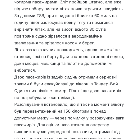
чотирма пасажирами. Зліт пройшов штатно, але вже
під час набору висоти літак почав втрачати швидкість.
За даними TSB, при швидкості близько 60 миль на
годину пілот застосував повну тягу та намагався
вирівняти літак, але на висоті всього 80 футів
повітряне судно зірвалося в аеродинамічне
звалювання та врізалося носом у берег.
Літак зазнав значних пошкоджень, однак пожежі не
сталося, і всі на борту були частково затоплені водою,
доки місцеві мешканці та пілот не допомогли їм
вибратися.
Двоє пасажирів із задніх сидінь отримали серйозні
травми й були евакуйовані до лікарні в Тандер-Бей.
Один з них пізніше помер. Пілот і ще двоє пасажирів
не потребували госпіталізації.
Розслідування встановило, що літак на момент зльоту
був перевантажений на 150 кілограмів понад
допустиму межу — через помилку у розрахунках ваги
пасажирів. Для оцінки навантаження оператор
використовував усереднені показники, отримані під
час групового зважування, але не врахував, що один