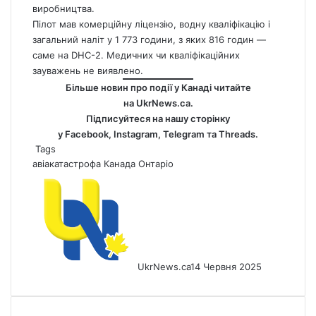
виробництва.
Пілот мав комерційну ліцензію, водну кваліфікацію і
загальний наліт у 1 773 години, з яких 816 годин —
саме на DHC-2. Медичних чи кваліфікаційних
зауважень не виявлено.
Більше новин про події у Канаді читайте
на
UkrNews.ca
.
Підписуйтеся на нашу сторінку
у
Facebook
,
Instagram,
Telegram
та
Threads
.
Tags
авіакатастрофа
Канада
Онтаріо
UkrNews.ca
14 Червня 2025