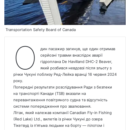
Transportation Safety Board of Canada
О
дин пасажир загинув, ще один отримав
серйозні травми внаслідок аварії
гідроплана De Havilland DHC-2 Beaver,
який розбився невдовзі після зльоту з
річки Чукуні поблизу Ред-Лейка вранці 16 червня 2024
року.
Попередні результати розслідування Ради з безпеки
на транспорті Канади (TSB) вказали на
перевантаження повітряного судна та відсутність
системи попередження про звалювання.
Літак, який належав компанії Canadian Fly-in Fishing
(Red Lake) Ltd., вилетів із річки Чукуні до озера
Тікетвуд із п’ятьма людьми на борту — пілотом і