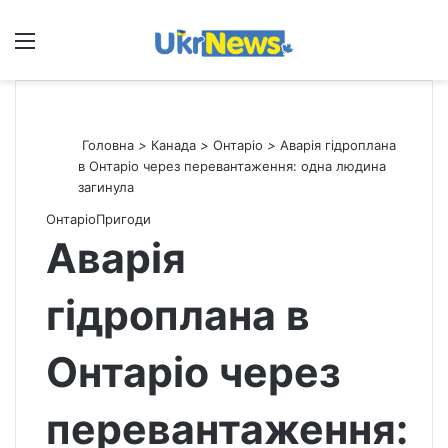
Меню
П
Головна
>
Канада
>
Онтаріо
>
Аварія гідроплана
в Онтаріо через перевантаження: одна людина
загинула
Онтаріо
Пригоди
Аварія
гідроплана в
Онтаріо через
перевантаження: