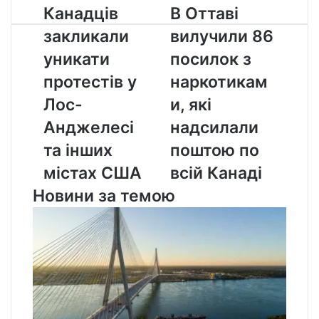
Канадців
В
Канадців
В Оттаві
закликали
Оттаві
закликали
вилучили 86
уникати
вилучили
протестів
86
уникати
посилок з
у
посилок
протестів у
наркотикам
Лос-
з
Анджелесі
наркотиками,
Лос-
и, які
та
які
Анджелесі
надсилали
інших
надсилали
містах
поштою
та інших
поштою по
США
по
містах США
всій Канаді
всій
Канаді
Новини за темою