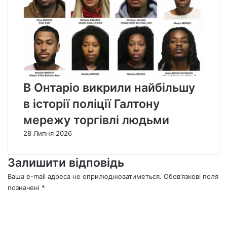
В Онтаріо викрили найбільшу
в історії поліції Галтону
мережу торгівлі людьми
28 Липня 2026
Залишити відповідь
Ваша e-mail адреса не оприлюднюватиметься.
Обов’язкові поля
позначені
*
К
о
м