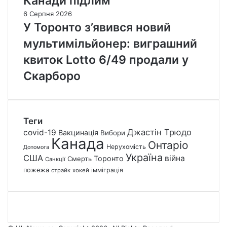
Канади підлим
6 Серпня 2026
У Торонто з’явився новий
мультимільйонер: виграшний
квиток Lotto 6/49 продали у
Скарборо
Теги
Джастін Трюдо
covid-19
Вакцинація
Вибори
Канада
Онтаріо
Нерухомість
Допомога
Україна
США
війна
Торонто
Смерть
Санкції
пожежа
імміграція
страйк
хокей