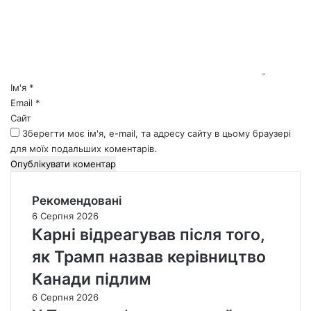
е
н
т
а
р
*
Ім'я
*
Email
*
Сайт
Зберегти моє ім'я, e-mail, та адресу сайту в цьому браузері
для моїх подальших коментарів.
Рекомендовані
6 Серпня 2026
Карні відреагував після того,
як Трамп назвав керівництво
Канади підлим
6 Серпня 2026