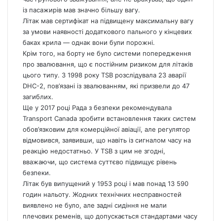
із пасажирів мав значно більшу вагу.
Літак мав сертифікат на підвищену максимальну вагу
за умови наявності додаткового пального у кінцевих
баках крила — однак вони були порожні.
Крім того, на борту не було системи попередження
про звалювання, що є постійним ризиком для літаків
цього типу. З 1998 року TSB розслідувала 23 аварії
DHC-2, пов’язані із звалюванням, які призвели до 47
загиблих.
Ще у 2017 році Рада з безпеки рекомендувала
Transport
Canada
зробити встановлення таких систем
обов’язковим для комерційної авіації, але регулятор
відмовився, заявивши, що навіть із сигналом часу на
реакцію недостатньо. У TSB з цим не згодні,
вважаючи, що система суттєво підвищує рівень
безпеки.
Літак був випущений у 1953 році і мав понад 13 590
годин нальоту. Жодних технічних несправностей
виявлено не було, але задні сидіння не мали
плечових ременів, що допускається стандартами часу