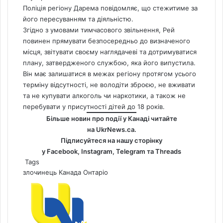
Поліція регіону Дарема повідомляє, що стежитиме за
його пересуванням та діяльністю.
Згідно з умовами тимчасового звільнення, Рей
повинен прямувати безпосередньо до визначеного
місця, звітувати своєму наглядачеві та дотримуватися
плану, затвердженого службою, яка його випустила.
Він має залишатися в межах регіону протягом усього
терміну відсутності, не володіти зброєю, не вживати
та не купувати алкоголь чи
наркотики
, а також не
перебувати у присутності дітей до 18 років.
Більше новин про події у Канаді читайте
на
UkrNews.ca
.
Підписуйтеся на нашу сторінку
у
Facebook
,
Instagram,
Telegram
та
Threads
Tags
злочинець
Канада
Онтаріо