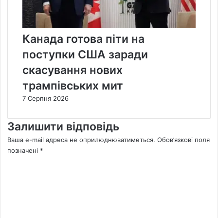
Канада готова піти на
поступки США заради
скасування нових
трампівських мит
7 Серпня 2026
Залишити відповідь
Ваша e-mail адреса не оприлюднюватиметься.
Обов’язкові поля
позначені
*
К
о
м
е
н
т