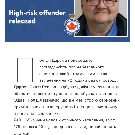
П
оліція Дарема попереджає
громадськість про небезпечного
злочинця, який отримав тимчасове
звільнення на 72 години без супроводу.
Даррен Скотт Рей
нині відбуває довічне ув’язнення за
вбивство першого ступеня та перебуває у в’язниці в
Ошаві. Поліція зазначає, що він має історію серйозних
кримінальних правопорушень і «представляє значну
загрозу для спільноти».
Рей – 65-річний чоловік корінного населення, зріст
175 см, вага 90 кг, середньої статури, лисий, носить
окуляри.