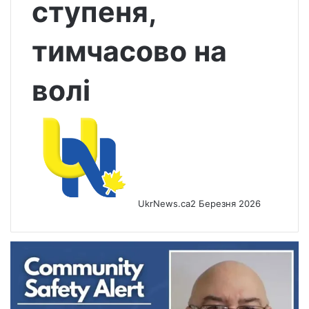
ступеня,
тимчасово на
волі
UkrNews.ca
2 Березня 2026