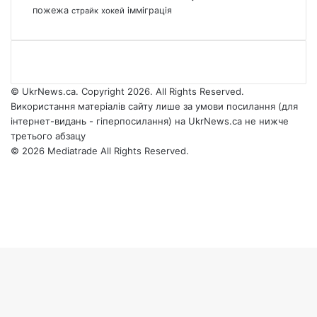
пожежа
імміграція
страйк
хокей
© UkrNews.ca. Copyright 2026. All Rights Reserved.
Використання матеріалів сайту лише за умови посилання (для
інтернет-видань - гіперпосилання) на UkrNews.ca не нижче
третього абзацу
© 2026 Mediatrade All Rights Reserved.
Facebook
YouTube
Instagram
Telegram
Facebook
X
WhatsApp
Google
Threads
Telegram
Viber
Back
News
to
top
button