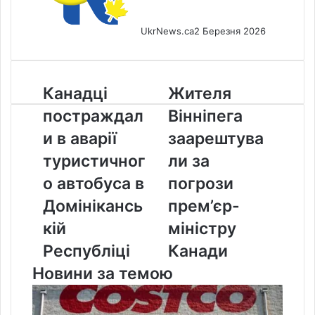
UkrNews.ca
2 Березня 2026
Канадці
Жителя
Канадці
Жителя
постраждали
Вінніпега
постраждал
Вінніпега
в
заарештували
аварії
за
и в аварії
заарештува
туристичного
погрози
туристичног
ли за
автобуса
прем’єр-
в
міністру
о автобуса в
погрози
Домініканській
Канади
Домінікансь
прем’єр-
Республіці
кій
міністру
Республіці
Канади
Новини за темою