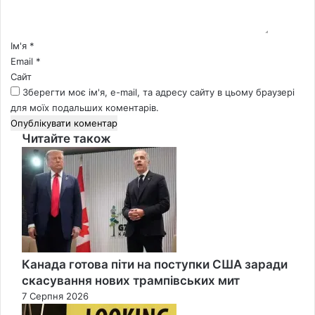
а
р
*
Ім'я
*
Email
*
Сайт
Зберегти моє ім'я, e-mail, та адресу сайту в цьому браузері
для моїх подальших коментарів.
Читайте також
Close
Канада готова піти на поступки США заради
скасування нових трампівських мит
7 Серпня 2026