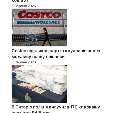
код 851
8 Серпня 2026
Costco відкликав партію круасанів через
можливу появу плісняви
8 Серпня 2026
В Онтаріо поліція вилучила 170 кг кокаїну
вартістю $4,5 млн