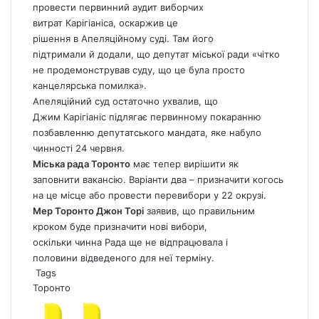
провести первинний аудит виборчих
витрат Карігіаніса, оскаржив це
рішення в Апеляційному суді. Там його
підтримали й додали, що депутат міської ради «чітко
не продемонстрував суду, що це була просто
канцелярська помилка».
Апеляційний суд остаточно ухвалив, що
Джим Карігіаніс підлягає первинному покаранню
позбавленню депутатського мандата, яке набуло
чинності 24 червня.
Міська рада Торонто
має тепер вирішити як
заповнити вакансію. Варіанти два – призначити когось
на це місце або провести перевибори у 22 окрузі.
Мер Торонто Джон Торі
заявив, що правильним
кроком буде призначити нові вибори,
оскільки чинна Рада ще не відпрацювала і
половини відведеного для неї терміну.
Tags
Торонто