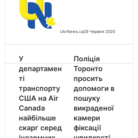
UkrNews.ca
29 Червня 2020
У
Поліція
У
Поліція
департаменті
Торонто
департамен
Торонто
транспорту
просить
США
допомоги
ті
просить
на
в
транспорту
допомоги в
Air
пошуку
Canada
викраденої
США на Air
пошуку
найбільше
камери
Canada
викраденої
скарг
фіксації
серед
швидкості
найбільше
камери
іноземних
скарг серед
фіксації
авіакомпаній
іноземних
швидкості