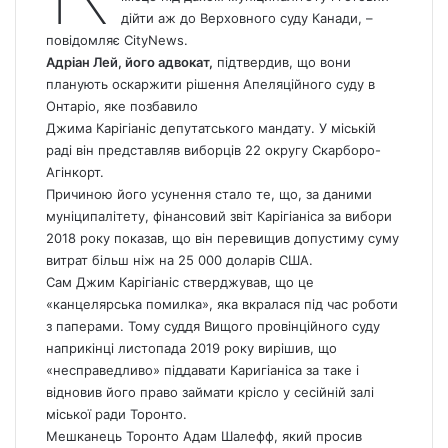
дійти аж до Верховного суду Канади, –
повідомляє
CityNews.
Адріан Лей, його адвокат,
підтвердив, що вони
планують оскаржити рішення Апеляційного суду в
Онтаріо, яке позбавило
Джима Карігіаніс депутатського мандату. У міській
раді він представляв виборців 22 округу Скарборо-
Агінкорт.
Причиною його усунення стало те, що, за даними
муніципалітету, фінансовий звіт Карігіаніса за вибори
2018 року показав, що він перевищив допустиму суму
витрат більш ніж на 25 000 доларів США.
Сам Джим Карігіаніс стверджував, що це
«канцелярська помилка», яка вкралася під час роботи
з паперами. Тому суддя Вищого провінційного суду
наприкінці листопада 2019 року вирішив, що
«несправедливо» піддавати Каригіаніса за таке і
відновив його право займати крісло у сесійній залі
міської ради Торонто.
Мешканець Торонто Адам Шалефф, який просив