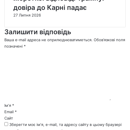
довіра до Карні падає
27 Липня 2026
Залишити відповідь
Ваша e-mail адреса не оприлюднюватиметься.
Обов’язкові поля
позначені
*
К
о
м
е
н
т
а
р
*
Ім'я
*
Email
*
Сайт
Зберегти моє ім'я, e-mail, та адресу сайту в цьому браузері