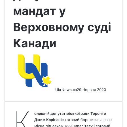
мандат у
Верховному суді
Канади
UkrNews.ca
29 Червня 2020
К
олишній депутат міської ради Торонто
Джим Карігіаніс
готовий боротися за своє
місце під дахом муніципалітету і готовий