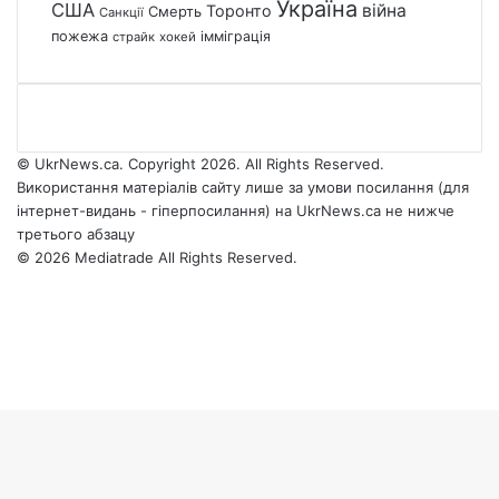
Україна
США
війна
Торонто
Смерть
Санкції
пожежа
імміграція
страйк
хокей
© UkrNews.ca. Copyright 2026. All Rights Reserved.
Використання матеріалів сайту лише за умови посилання (для
інтернет-видань - гіперпосилання) на UkrNews.ca не нижче
третього абзацу
© 2026 Mediatrade All Rights Reserved.
Facebook
YouTube
Instagram
Telegram
Facebook
X
WhatsApp
Google
Threads
Telegram
Viber
Back
News
to
top
button