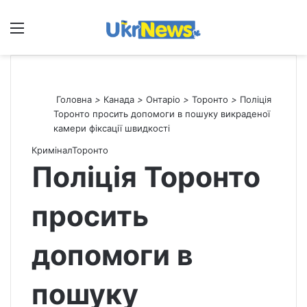
Меню
П
Головна
>
Канада
>
Онтаріо
>
Торонто
>
Поліція
Торонто просить допомоги в пошуку викраденої
камери фіксації швидкості
Кримінал
Торонто
Поліція Торонто
просить
допомоги в
пошуку