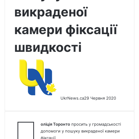
викраденої
камери фіксації
швидкості
UkrNews.ca
29 Червня 2020
П
оліція Торонто
просить у громадськості
допомоги у пошуку викраденої камери
фіксації