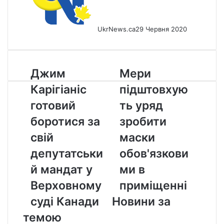
UkrNews.ca
29 Червня 2020
Джим
Мери
Джим
Мери
Карігіаніс
підштовхують
Карігіаніс
підштовхую
готовий
уряд
боротися
зробити
готовий
ть уряд
за
маски
боротися за
зробити
свій
обов'язковими
депутатський
в
свій
маски
мандат
приміщенні
депутатськи
обов'язкови
у
Верховному
й мандат у
ми в
суді
Верховному
приміщенні
Канади
суді Канади
Новини за
темою