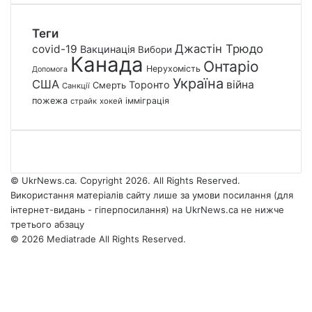
Теги
Джастін Трюдо
covid-19
Вакцинація
Вибори
Канада
Онтаріо
Нерухомість
Допомога
Україна
США
війна
Торонто
Смерть
Санкції
пожежа
імміграція
страйк
хокей
© UkrNews.ca. Copyright 2026. All Rights Reserved.
Використання матеріалів сайту лише за умови посилання (для
інтернет-видань - гіперпосилання) на UkrNews.ca не нижче
третього абзацу
© 2026 Mediatrade All Rights Reserved.
Facebook
YouTube
Instagram
Telegram
Facebook
X
WhatsApp
Google
Threads
Telegram
Viber