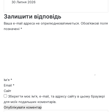
30 Липня 2026
Залишити відповідь
Ваша e-mail адреса не оприлюднюватиметься.
Обов’язкові поля
позначені
*
К
о
м
е
н
т
а
р
*
Ім'я
*
Email
*
Сайт
Зберегти моє ім'я, e-mail, та адресу сайту в цьому браузері
для моїх подальших коментарів.