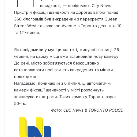
швидкості, — повідомляє
Сity News.
Пристрій фіксації швидкості на дорогах вагою понад
360 кілограмів був викрадений з перехрестя Queen
Street West та Jameson Avenue в Торонто десь між 10
та 12 червня.
Як повідомили у муніципалітеті, минулої п’ятниці, 26
червня, на цьому місці вже встановили нову камеру.
До речі, місто зобов’язується безкоштовно
встановлювати нові замість викрадених та міняти
пошкоджені.
Нагадаємо,
починаючи з 6 липня,
ці автоматичні
камери фіксації швидкості у місті розпочнуть
«виписувати» штрафи. Таких камер у Торонто зараз
50-ть.
Фото: CBC
News
& TORONTO POLICE