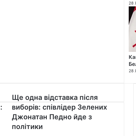
28 
Ка
Бе
28 
Ще
Ще одна відставка після
одна
:
виборів: співлідер Зелених
відставка
після
Джонатан Педно йде з
виборів:
політики
співлідер
Зелених