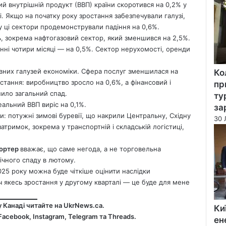
ий внутрішній продукт (ВВП) країни скоротився на 0,2% у
і. Якщо на початку року зростання забезпечували галузі,
у ці сектори продемонстрували падіння на 0,6%.
 зокрема нафтогазовий сектор, який зменшився на 2,5%.
ні чотири місяці — на 0,5%. Сектор нерухомості, оренди
овних галузей економіки. Сфера послуг зменшилася на
Ко
стання: виробництво зросло на 0,6%, а фінансовий і
пр
ило загальний спад.
ту
еальний ВВП виріс на 0,1%.
за
: потужні зимові буревії, що накрили Центральну, Східну
30 
тримок, зокрема у транспортній і складській логістиці,
Портер
вважає, що саме негода, а не торговельна
чного спаду в лютому.
025 року можна буде чіткіше оцінити наслідки
 якесь зростання у другому кварталі — це буде для мене
у Канаді читайте на
UkrNews.ca
.
Ки
Facebook
,
Instagram,
Telegram
та
Threads
.
ен