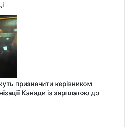
щі
уть призначити керівником
ізації Канади із зарплатою до