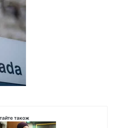
тайте також
se