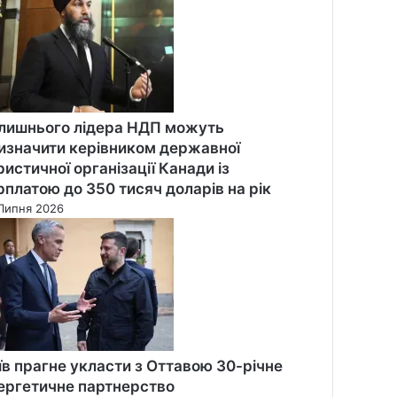
лишнього лідера НДП можуть
изначити керівником державної
ристичної організації Канади із
рплатою до 350 тисяч доларів на рік
Липня 2026
їв прагне укласти з Оттавою 30-річне
ергетичне партнерство