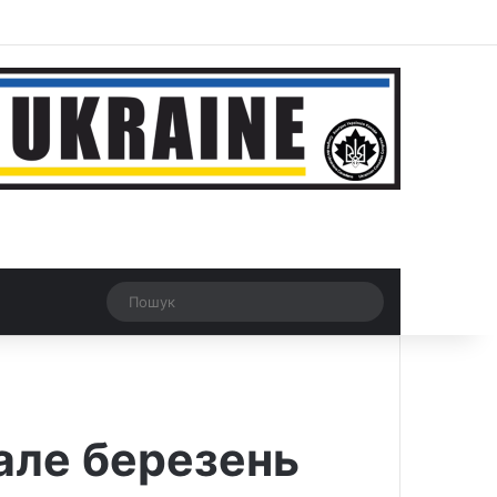
ar
Рандомна новина
Switch skin
Пошук
 але березень