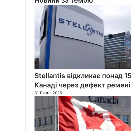
Новини за темою
мільйонів:
найвища
за
останні
десятиліття
Stellantis відкликає понад 1
Канаді через дефект ремені
31 Липня 2026