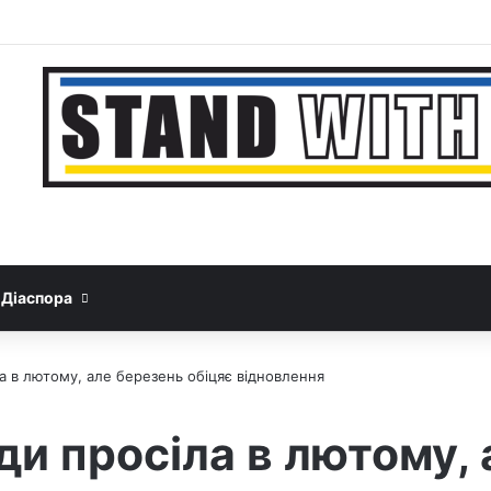
Facebook
YouTube
Instagram
Telegram
Sideb
Google News
Threads
Діаспора
а в лютому, але березень обіцяє відновлення
ди просіла в лютому,