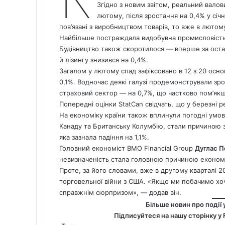
Згідно з новим звітом, реальний валов
лютому, після зростання на 0,4% у січн
пов’язані з виробництвом товарів, то вже в лютом
Найбільше постраждала видобувна промисловість,
Будівництво також скоротилося — вперше за остан
й лізингу знизився на 0,4%.
Загалом у лютому спад зафіксовано в 12 з 20 осн
0,1%. Водночас деякі галузі продемонстрували зро
страховий сектор — на 0,7%, що частково пом’якш
Попередні оцінки StatCan свідчать, що у березні р
На економіку країни також вплинули погодні умови
Канаду та Британську Колумбію, стали причиною за
яка зазнала падіння на 1,1%.
Головний економіст BMO Financial Group
Дуглас 
невизначеність стала головною причиною економі
Проте, за його словами, вже в другому кварталі 2
торговельної війни з США. «Якщо ми побачимо хоч
справжнім сюрпризом», — додав він.
Більше новин про події 
Підписуйтеся на нашу сторінку у