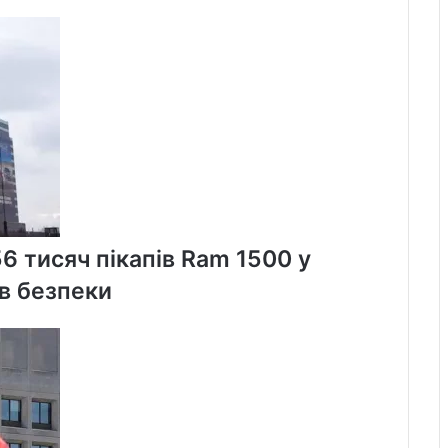
Джонатан
Педно
йде
з
політики
56 тисяч пікапів Ram 1500 у
в безпеки