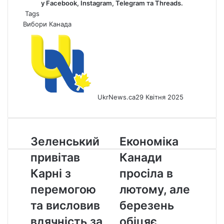
у
Facebook
,
Instagram,
Telegram
та
Threads
.
Tags
Вибори
Канада
UkrNews.ca
29 Квітня 2025
Зеленський
Економіка
Зеленський
Економіка
привітав
Канади
привітав
Канади
Карні
просіла
з
в
Карні з
просіла в
перемогою
лютому,
перемогою
лютому, але
та
але
висловив
березень
та висловив
березень
вдячність
обіцяє
вдячність за
обіцяє
за
відновлення