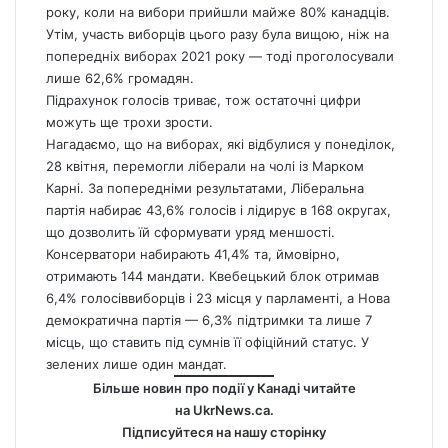
року, коли на вибори прийшли майже 80% канадців.
Утім, участь виборців цього разу була вищою, ніж на
попередніх виборах 2021 року — тоді проголосували
лише 62,6% громадян.
Підрахунок голосів триває, тож остаточні цифри
можуть ще трохи зрости.
Нагадаємо,
що на виборах, які відбулися у понеділок,
28 квітня, перемогли ліберали на чолі із Марком
Карні.
За попередніми результатами, Ліберальна
партія набирає 43,6% голосів і лідирує в 168 округах,
що дозволить їй сформувати уряд меншості.
Консерватори набирають 41,4% та, ймовірно,
отримають 144 мандати. Квебецький блок отримав
6,4% голосіввиборців і 23 місця у парламенті, а Нова
демократична партія — 6,3% підтримки та лише 7
місць, що ставить під сумнів її офіційний статус. У
зелених лише один мандат.
Більше новин про події у Канаді читайте
на
UkrNews.ca
.
Підписуйтеся на нашу сторінку