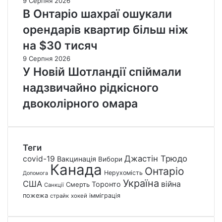
9 Серпня 2026
В Онтаріо шахраї ошукали
орендарів квартир більш ніж
на $30 тисяч
9 Серпня 2026
У Новій Шотландії спіймали
надзвичайно рідкісного
двоколірного омара
Теги
Джастін Трюдо
covid-19
Вакцинація
Вибори
Канада
Онтаріо
Нерухомість
Допомога
Україна
США
війна
Торонто
Смерть
Санкції
пожежа
імміграція
страйк
хокей