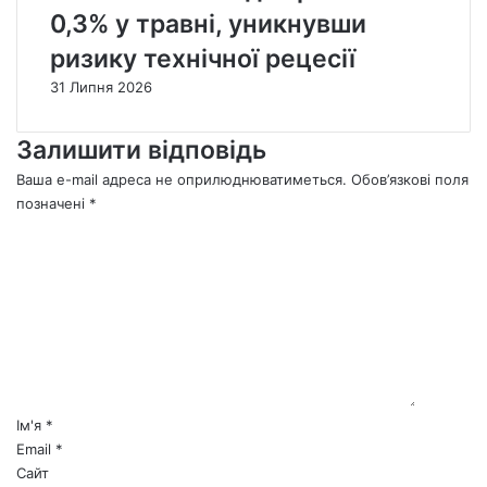
0,3% у травні, уникнувши
ризику технічної рецесії
31 Липня 2026
Залишити відповідь
Ваша e-mail адреса не оприлюднюватиметься.
Обов’язкові поля
позначені
*
К
о
м
е
н
т
а
р
*
Ім'я
*
Email
*
Сайт