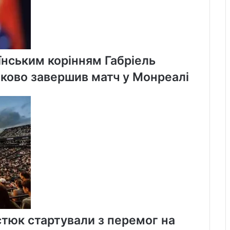
їнським корінням Габріель
ково завершив матч у Монреалі
стюк стартували з перемог на