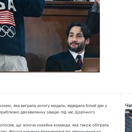
Чи
хокею, яка виграла золоту медаль, відвідала Білий дім у
Clo
 приблизно двохвилинну овацію під час Щорічного
олосив, що жіноча хокейна команда, яка також обіграла
й дім. Жіноча команда відмовилася від запрошення на