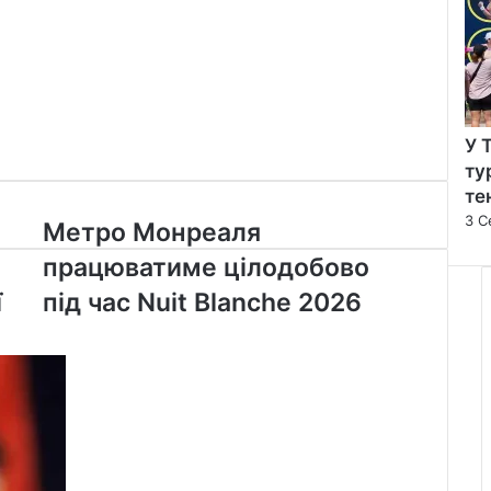
У 
ту
те
3 С
Метро
Метро Монреаля
Монреаля
працюватиме цілодобово
працюватиме
цілодобово
ї
під час Nuit Blanche 2026
під
час
Nuit
Blanche
2026