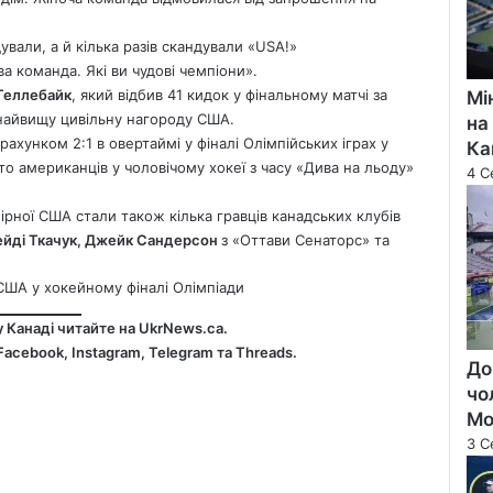
ували, а й кілька разів скандували «USA!»
а команда. Які ви чудові чемпіони».
Геллебайк
, який відбив 41 кидок у фінальному матчі за
Мі
найвищу цивільну нагороду США.
на
ахунком 2:1 в овертаймі у фіналі Олімпійських іграх у
Ка
о американців у чоловічому хокеї з часу «Дива на льоду»
4 С
рної США стали також кілька гравців канадських клубів
ейді Ткачук, Джейк Сандерсон
з «Оттави Сенаторс» та
 США у хокейному фіналі Олімпіади
у Канаді читайте на
UkrNews.ca
.
Facebook
,
Instagram,
Telegram
та
Threads
.
До
чо
Мо
3 С