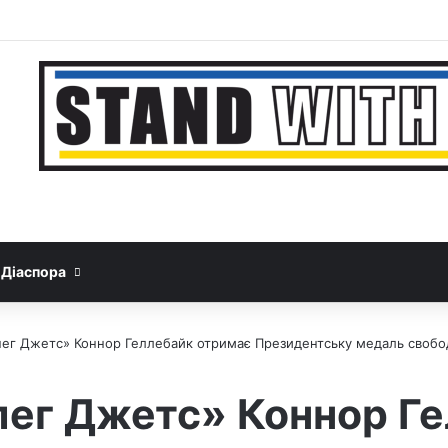
Facebook
YouTube
Instagram
Telegram
Sideb
Google News
Threads
Діаспора
іпег Джетс» Коннор Геллебайк отримає Президентську медаль свобо
іпег Джетс» Коннор Г