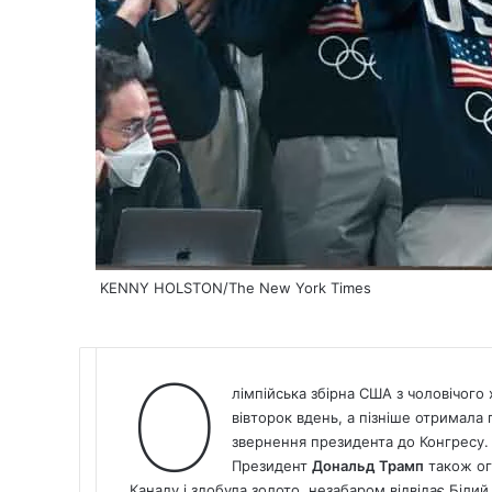
KENNY HOLSTON/The New York Times
О
лімпійська збірна США з чоловічого 
вівторок вдень, а пізніше отримала
звернення президента до Конгресу.
Президент
Дональд Трамп
також ог
Канаду і здобула золото, незабаром відвідає Біли