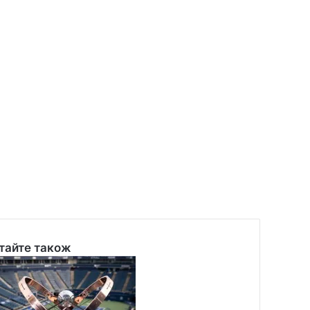
тайте також
se