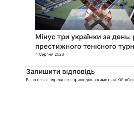
Мінус три українки за день:
престижного тенісного турн
4 Серпня 2026
Залишити відповідь
Ваша e-mail адреса не оприлюднюватиметься.
Обов’яз
К
о
м
е
н
т
а
р