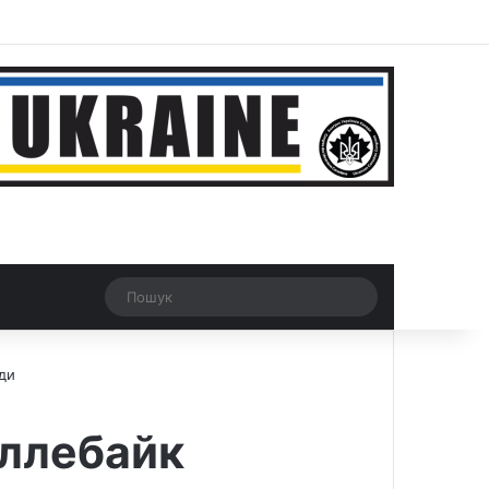
ar
Рандомна новина
Switch skin
Пошук
ди
еллебайк