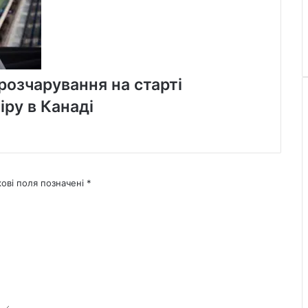
 розчарування на старті
іру в Канаді
кові поля позначені
*