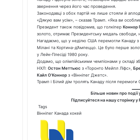
звернення через його час проведення.
Законодавці з обох партій не лише стояли й аплод
«Дякую вам усім», – сказав Трамп. «Яка ви особлив
Президент також повідомив, що голкіпер
Коннор 
золото, отримає Президентську медаль свободи, 
Нагадаємо, що
у неділю США перемогли Канаду з р
Мілані та Кортина-д’Ампеццо.
Це було перше золот
у Лейк-Плесіді 1980 року.
Додамо, що олімпійськими чемпіонами у складі збі
НХЛ:
Остон Меттьюс
з «Торонто Мейпл Ліфс»,
Бр
Кайл О’Коннор
з «Вінніпег Джетс».
Трамп і Білий дім тролять Канаду після перемоги
Більше новин про події 
Підписуйтеся на нашу сторінку у
Tags
Вінніпег
Канада
хокей