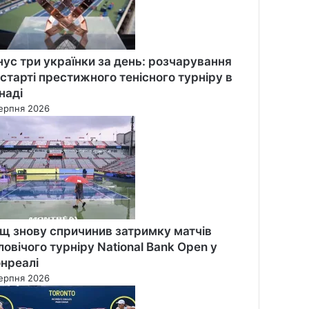
нус три українки за день: розчарування
 старті престижного тенісного турніру в
наді
ерпня 2026
щ знову спричинив затримку матчів
ловічого турніру National Bank Open у
нреалі
ерпня 2026