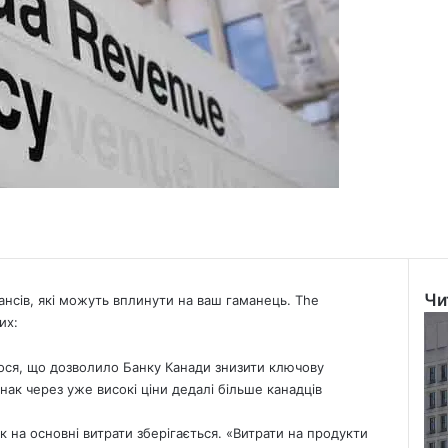
Чи
нансів, які можуть вплинути на ваш гаманець. The
Clo
их:
лося, що дозволило Банку Канади знизити ключову
днак через уже високі ціни дедалі більше канадців
ск на основні витрати зберігається. «Витрати на продукти