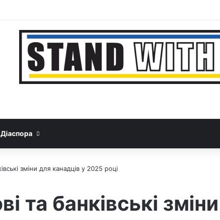
Facebook
YouTube
Instagram
Telegram
Sideba
Google News
Threads
Діаспора
івські зміни для канадців у 2025 році
ві та банківські зміни