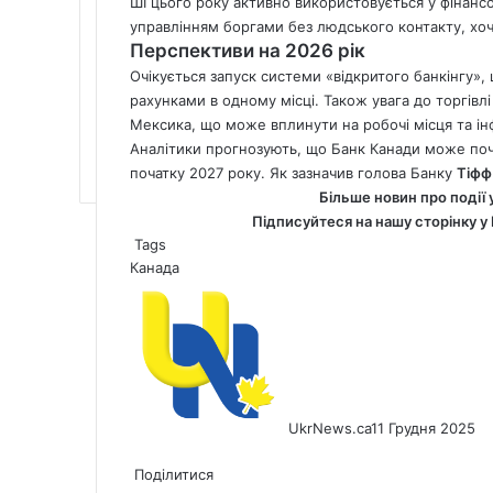
ШІ цього року активно використовується у фінансо
управлінням боргами без людського контакту, хо
Перспективи на 2026 рік
Очікується запуск системи «відкритого банкінгу»
рахунками в одному місці. Також увага до торгів
Мексика, що може вплинути на робочі місця та ін
Аналітики прогнозують, що Банк Канади може поча
початку 2027 року. Як зазначив голова Банку
Тіфф
Більше новин про події 
Підписуйтеся на нашу сторінку у
Tags
Канада
UkrNews.ca
11 Грудня 2025
Facebook
X
LinkedIn
Tumblr
Pinterest
Reddit
Pocket
Messenger
Messenger
WhatsApp
Telegram
Viber
Share
Print
via
Поділитися