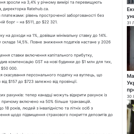
ня зросли на 3,4% у річному вимірі та перевищують
н,
директорка Ratehub.ca.
Ек
 із платежами: рівень простроченої заборгованості без
ун
ій борг – на $511, до $22 321.
31 
ку на доходи на 1%, довівши мінімальну ставку до 14%.
 складе 14,5%. Повне зниження податків настане у 2026
ення ставки включення капітального прибутку,
вадив компенсацію GST на нові будинки до $1 млн для тих,
$50 000.
я скасування персонального податку на вуглець, що
Ма
ід $157 до $723 залежно від провінції.
Ук
пр
их рахунків: тепер канадці можуть відкрити рахунок із
30 
х, причому включено на 50% більше транзакцій.
 18 років, людей з інвалідністю та літніх осіб з
ення щодо підвищення страхового покриття депозитів до