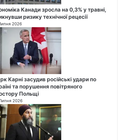
ономіка Канади зросла на 0,3% у травні,
икнувши ризику технічної рецесії
Липня 2026
рк Карні засудив російські удари по
раїні та порушення повітряного
остору Польщі
Липня 2026