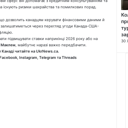
вій сфері: він допомагає з кредитним консультуванням та
ча існують ризики шахрайства та помилкових порад.
Ко
, що дозволить канадцям керувати фінансовими даними й
пр
лі залишатиметься через перегляд угоди Канада-США-
ту
фляцію.
за
ти підвищувати ставки наприкінці 2026 року або на
30 
 Маклем
, майбутнє наразі важко передбачити.
у Канаді читайте на
UkrNews.ca
.
Facebook
,
Instagram,
Telegram
та
Threads