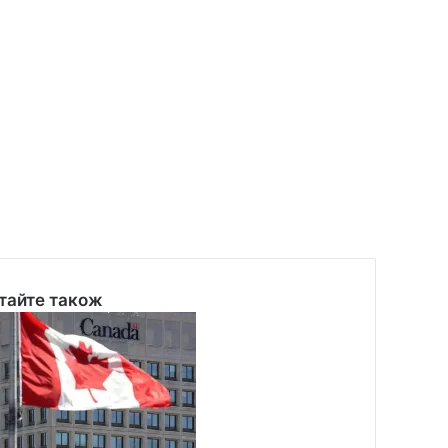
тайте також
se