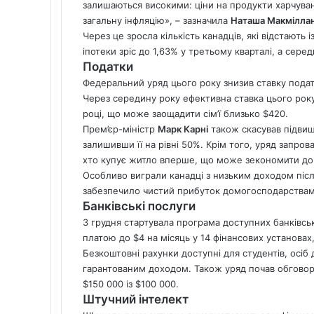
залишаються високими: ціни на продукти харчуван
загальну інфляцію», – зазначила
Наташа Макмілла
Через це зросла кількість канадців, які відстають
іпотеки зріс до 1,63% у третьому кварталі, а середн
Податки
Федеральний уряд цього року знизив ставку подат
Через середину року ефективна ставка цього року
році, що може заощадити сім’ї близько $420.
Прем’єр-міністр
Марк Карні
також скасував підвищ
залишивши її на рівні 50%. Крім того, уряд запро
хто купує
житло
вперше, що може зекономити до 
Особливо виграли канадці з низьким доходом післ
забезпечило чистий прибуток домогосподарствам в
Банківські послуги
З грудня стартувала програма доступних банківськ
платою до $4 на місяць у 14 фінансових установа
Безкоштовні рахунки доступні для студентів, осіб до
гарантованим доходом. Також уряд почав обговор
$150 000 із $100 000.
Штучний інтелект