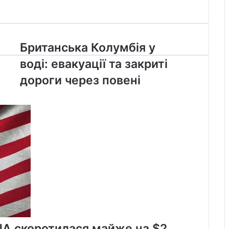
Британська
Британська Колумбія у
Колумбія
воді: евакуації та закриті
у
воді:
дороги через повені
евакуації
та
закриті
дороги
через
повені
ША скоротилася майже на $2