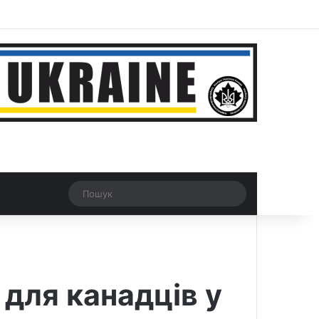
r
Рандомна новина
Switch skin
Пошук
 для канадців у