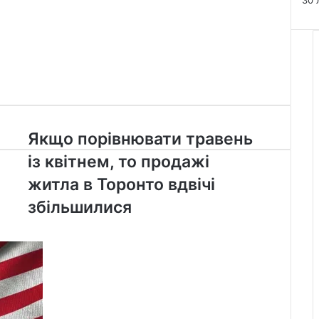
30 
Якщо
Якщо порівнювати травень
порівнювати
із квітнем, то продажі
травень
із
житла в Торонто вдвічі
квітнем,
збільшилися
то
продажі
житла
в
Торонто
вдвічі
збільшилися