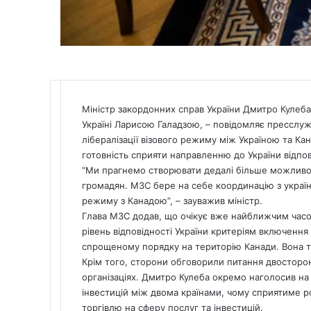
Міністр закордонних справ України Дмитро Кулеба с
Україні Ларисою Галадзою, – повідомляє
пресслуж
лібералізації візового режиму між Україною та Ка
готовність сприяти направленню до України відпові
“Ми прагнемо створювати дедалі більше можливос
громадян. МЗС бере на себе координацію з україн
режиму з Канадою”, – зауважив міністр.
Глава МЗС додав, що очікує вже найближчим часом
рівень відповідності України критеріям включення 
спрощеному порядку на територію Канади. Вона т
Крім того, сторони обговорили питання двосторо
організаціях. Дмитро Кулеба окремо наголосив на 
інвестицій між двома країнами, чому сприятиме ро
торгівлю на сферу послуг та інвестицій.