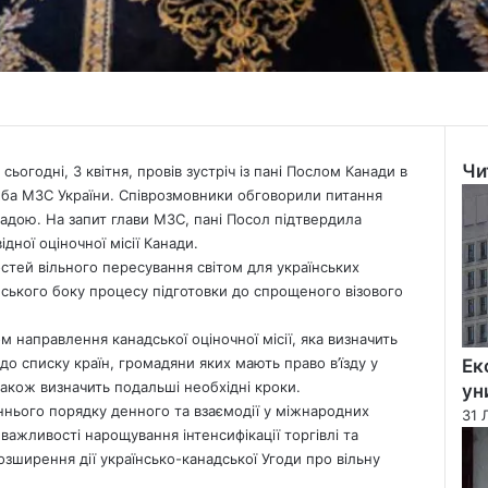
Чи
ьогодні, 3 квітня, провів зустріч із пані Послом Канади в
Clo
ба МЗС України.
Співрозмовники обговорили питання
надою. На запит глави МЗС, пані Посол підтвердила
дної оціночної місії Канади.
тей вільного пересування світом для українських
ського боку процесу підготовки до спрощеного візового
 направлення канадської оціночної місії, яка визначить
до списку країн, громадяни яких мають право в’їзду у
Ек
акож визначить подальші необхідні кроки.
ун
ннього порядку денного та взаємодії у міжнародних
31 
важливості нарощування інтенсифікації торгівлі та
зширення дії українсько-канадської Угоди про вільну