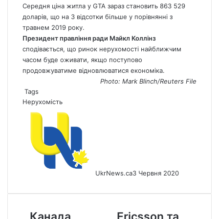
Середня ціна житла у GTA зараз становить 863 529
доларів, що на 3 відсотки більше у порівнянні з
травнем 2019 року.
Президент правління ради Майкл Коллінз
сподівається, що ринок нерухомості найближчим
часом буде оживати, якщо поступово
продовжуватиме відновлюватися економіка.
Photo: Mark Blinch/Reuters File
Tags
Нерухомість
UkrNews.ca
3 Червня 2020
Канада
Ericsson
Канада
Ericsson та