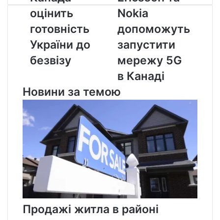
оцінить
та
оцінить
Nokia
готовність
Nokia
України
допоможуть
готовність
допоможуть
до
запустити
України до
запустити
безвізу
мережу
5G
безвізу
мережу 5G
в
в Канаді
Канаді
Новини за темою
Продажі житла в районі