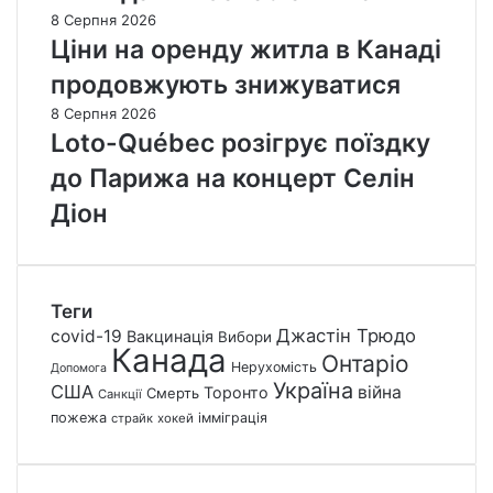
8 Серпня 2026
Ціни на оренду житла в Канаді
продовжують знижуватися
8 Серпня 2026
Loto-Québec розігрує поїздку
до Парижа на концерт Селін
Діон
Теги
Джастін Трюдо
covid-19
Вакцинація
Вибори
Канада
Онтаріо
Нерухомість
Допомога
Україна
США
війна
Торонто
Смерть
Санкції
пожежа
імміграція
страйк
хокей