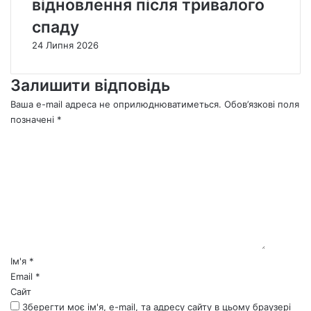
відновлення після тривалого
спаду
24 Липня 2026
Залишити відповідь
Ваша e-mail адреса не оприлюднюватиметься.
Обов’язкові поля
позначені
*
К
о
м
е
н
т
а
р
*
Ім'я
*
Email
*
Сайт
Зберегти моє ім'я, e-mail, та адресу сайту в цьому браузері