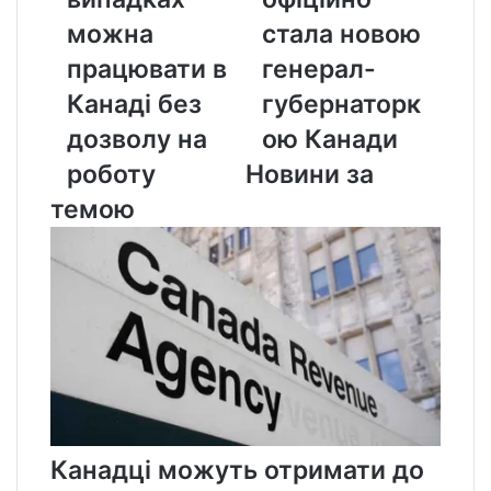
випадках
офіційно
можна
стала
можна
стала новою
працювати
новою
працювати в
генерал-
в
генерал-
Канаді
губернаторкою
Канаді без
губернаторк
без
Канади
дозволу на
ою Канади
дозволу
на
роботу
Новини за
роботу
темою
Канадці можуть отримати до