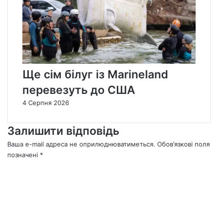
Ще сім білуг із Marineland
перевезуть до США
4 Серпня 2026
Залишити відповідь
Ваша e-mail адреса не оприлюднюватиметься.
Обов’язкові поля
позначені
*
К
о
м
е
н