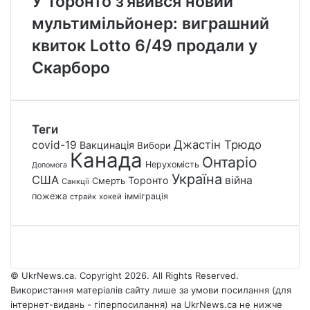
У Торонто з’явився новий
мультимільйонер: виграшний
квиток Lotto 6/49 продали у
Скарборо
Теги
Джастін Трюдо
covid-19
Вакцинація
Вибори
Канада
Онтаріо
Нерухомість
Допомога
Україна
США
війна
Торонто
Смерть
Санкції
пожежа
імміграція
страйк
хокей
© UkrNews.ca. Copyright 2026. All Rights Reserved.
Використання матеріалів сайту лише за умови посилання (для
інтернет-видань - гіперпосилання) на UkrNews.ca не нижче