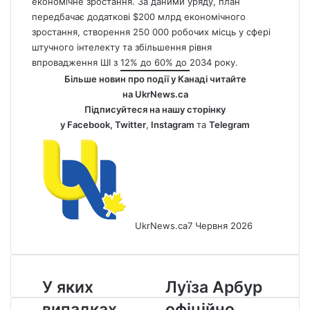
економічне зростання. За даними уряду, план
передбачає додаткові $200 млрд економічного
зростання, створення 250 000 робочих місць у сфері
штучного інтелекту та збільшення рівня
впровадження ШІ з 12% до 60% до 2034 року.
Більше новин про події у Канаді читайте
на
UkrNews.ca
Підписуйтеся на нашу сторінку
у
Facebook
,
Twitter
,
Instagram
та
Telegram
UkrNews.ca
7 Червня 2026
У
Луїза
У яких
Луїза Арбур
яких
Арбур
випадках
офіційно