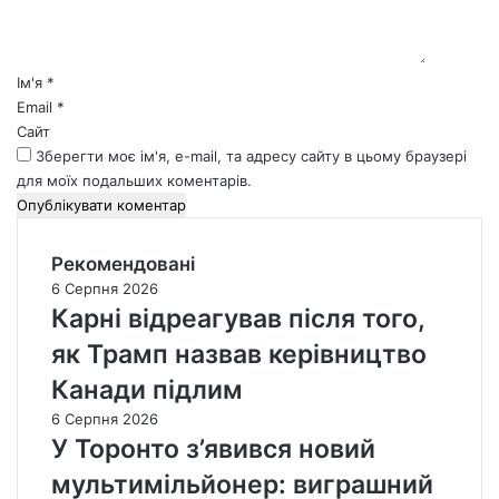
т
а
р
*
Ім'я
*
Email
*
Сайт
Зберегти моє ім'я, e-mail, та адресу сайту в цьому браузері
для моїх подальших коментарів.
Рекомендовані
6 Серпня 2026
Карні відреагував після того,
як Трамп назвав керівництво
Канади підлим
6 Серпня 2026
У Торонто з’явився новий
мультимільйонер: виграшний