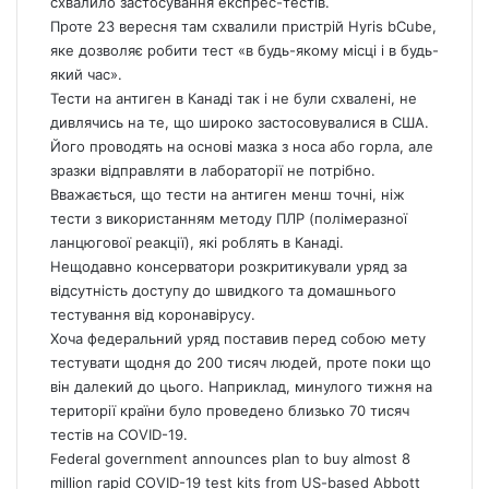
схвалило застосування експрес-тестів.
Проте 23 вересня там схвалили пристрій Hyris bCube,
яке дозволяє робити тест «в будь-якому місці і в будь-
який час».
Тести на антиген в Канаді так і не були схвалені, не
дивлячись на те, що широко застосовувалися в США.
Його проводять на основі мазка з носа або горла, але
зразки відправляти в лабораторії не потрібно.
Вважається, що тести на антиген менш точні, ніж
тести з використанням методу ПЛР (полімеразної
ланцюгової реакції), які роблять в Канаді.
Нещодавно консерватори розкритикували уряд за
відсутність доступу до швидкого та домашнього
тестування від коронавірусу.
Хоча федеральний уряд поставив перед собою мету
тестувати щодня до 200 тисяч людей, проте поки що
він далекий до цього. Наприклад, минулого тижня на
території країни було проведено близько 70 тисяч
тестів на COVID-19.
Federal government announces plan to buy almost 8
million rapid COVID-19 test kits from US-based Abbott