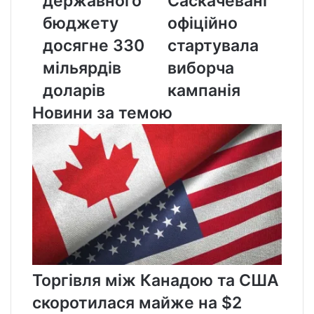
державного
Саскачевані
бюджету
офіційно
досягне
стартувала
бюджету
офіційно
330
виборча
досягне 330
стартувала
мільярдів
кампанія
доларів
мільярдів
виборча
доларів
кампанія
Новини за темою
Торгівля між Канадою та США
скоротилася майже на $2