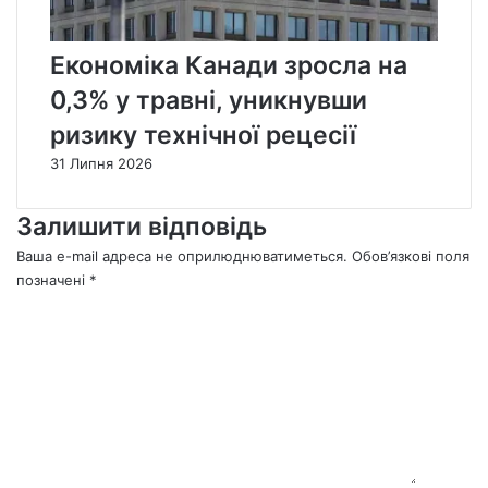
Економіка Канади зросла на
0,3% у травні, уникнувши
ризику технічної рецесії
31 Липня 2026
Залишити відповідь
Ваша e-mail адреса не оприлюднюватиметься.
Обов’язкові поля
позначені
*
К
о
м
е
н
т
а
р