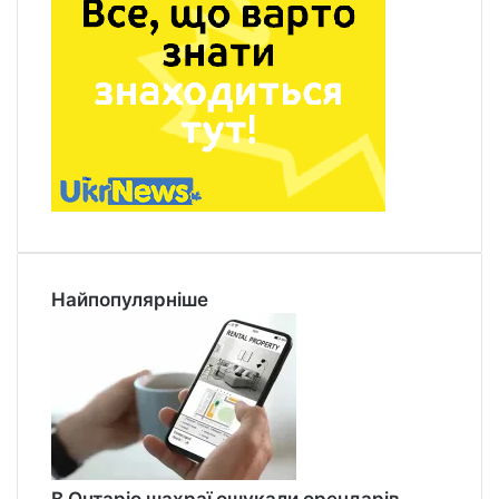
Найпопулярніше
В Онтаріо шахраї ошукали орендарів