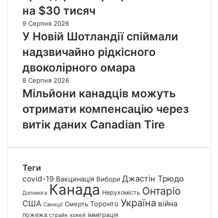
на $30 тисяч
9 Серпня 2026
У Новій Шотландії спіймали
надзвичайно рідкісного
двоколірного омара
8 Серпня 2026
Мільйони канадців можуть
отримати компенсацію через
витік даних Canadian Tire
Теги
Джастін Трюдо
covid-19
Вакцинація
Вибори
Канада
Онтаріо
Нерухомість
Допомога
Україна
США
війна
Торонто
Смерть
Санкції
пожежа
імміграція
страйк
хокей