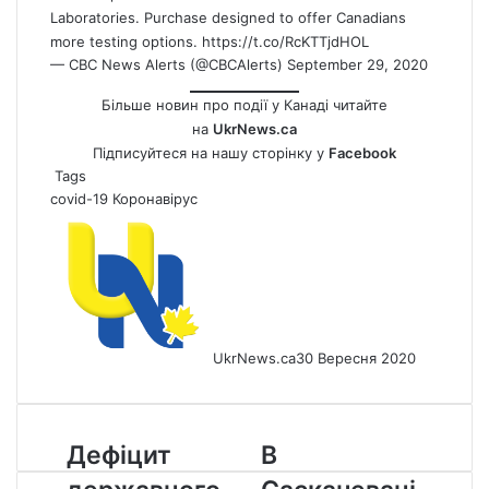
Laboratories. Purchase designed to offer Canadians
more testing options.
https://t.co/RcKTTjdHOL
— CBC
News
Alerts (@CBCAlerts)
September 29, 2020
Більше новин про події у Канаді читайте
на
UkrNews.ca
Підписуйтеся на нашу сторінку у
Facebook
Tags
covid-19
Коронавірус
UkrNews.ca
30 Вересня 2020
Дефіцит
В
Дефіцит
В
державного
Саскачевані