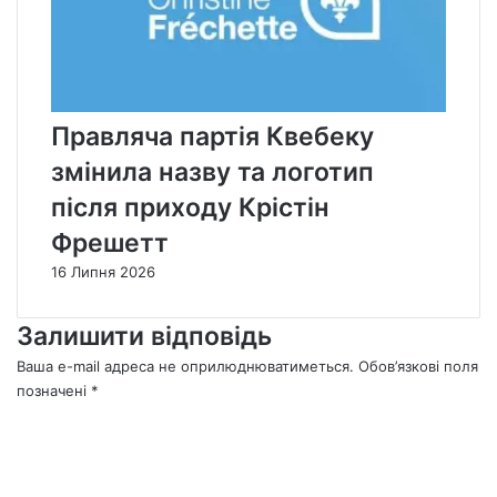
Правляча партія Квебеку
змінила назву та логотип
після приходу Крістін
Фрешетт
16 Липня 2026
Залишити відповідь
Ваша e-mail адреса не оприлюднюватиметься.
Обов’язкові поля
позначені
*
К
о
м
е