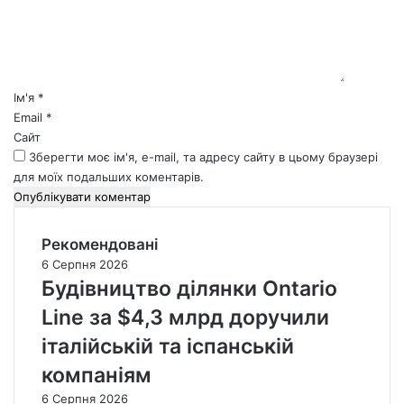
н
т
а
р
*
Ім'я
*
Email
*
Сайт
Зберегти моє ім'я, e-mail, та адресу сайту в цьому браузері
для моїх подальших коментарів.
Рекомендовані
6 Серпня 2026
Будівництво ділянки Ontario
Line за $4,3 млрд доручили
італійській та іспанській
компаніям
6 Серпня 2026