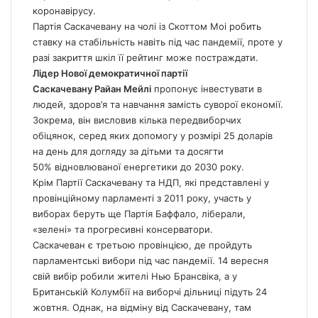
коронавірусу.
Партія Саскачевану на чолі із Скоттом Моі робить
ставку на стабільність навіть під час пандемії, проте у
разі закриття шкіл її рейтинг може постраждати.
Лідер Нової демократичної партії
Саскачевану Райан Мейлі
пропонує інвестувати в
людей, здоров’я та навчання замість суворої економії.
Зокрема, він висловив кілька передвиборчих
обіцянок, серед яких допомогу у розмірі 25 доларів
на день для догляду за дітьми та досягти
50% відновлюваної енергетики до 2030 року.
Крім Партії Саскачевану та НДП, які представлені у
провінційному парламенті з 2011 року, участь у
виборах беруть ще Партія Баффало, ліберали,
«зелені» та прогресивні консерватори.
Саскачеван є третьою провінцією, де пройдуть
парламентські вибори під час пандемії. 14 вересня
свій вибір робили жителі Нью Брансвіка, а у
Британській Колумбії на виборчі дільниці підуть 24
жовтня. Однак, на відміну від Саскачевану, там