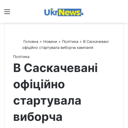
Меню
П
Головна
>
Новини
>
Політика
>
В Саскачевані
офіційно стартувала виборча кампанія
Політика
В Саскачевані
офіційно
стартувала
виборча