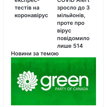
експрес-
COVID Alert
тестів
зросло
на
до
тестів на
зросло до 3
коронавірус
3
коронавірус
мільйонів,
мільйонів,
проте
проте про
про
вірус
вірус
повідомило
повідомило
лише
лише 514
514
Новини за темою