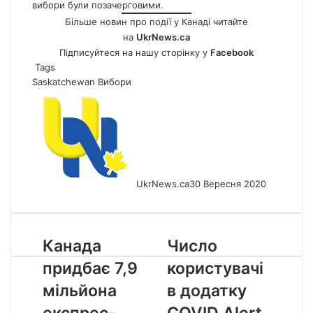
вибори були позачерговими.
Більше новин про події у Канаді читайте
на
UkrNews.ca
Підписуйтеся на нашу сторінку у
Facebook
Tags
Saskatchewan
Вибори
UkrNews.ca
30 Вересня 2020
Канада
Число
Канада
Число
придбає
користувачів
придбає 7,9
користувачі
7,9
додатку
мільйона
COVID
мільйона
в додатку
експрес-
Alert