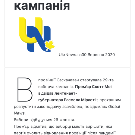
кампанія
UkrNews.ca
30 Вересня 2020
В
провінції Саскачеван стартувала 29-та
виборча кампанія.
Прем’єр Скотт Моі
відвідав
лейтенант-
губернатора Рассела Мірасті
з проханням
розпустити законодавчу асамблею, повідомляє
Global
News
.
Вибори відбудуться 26 жовтня.
Прем’єр відмітив, що виборці мають вирішити, яка
партія очолить відновлення провінції після пандемії