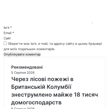
н
т
а
р
*
Ім'я
*
Email
*
Сайт
Зберегти моє ім'я, e-mail, та адресу сайту в цьому браузері
для моїх подальших коментарів.
Рекомендовані
5 Серпня 2026
Через лісові пожежі в
Британській Колумбії
знеструмлено майже 18 тисяч
домогосподарств
5 Серпня 2026