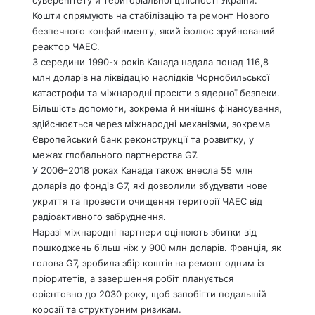
суверенітету й територіальної цілісності України.
Кошти спрямують на стабілізацію та ремонт Нового
безпечного конфайнменту, який ізолює зруйнований
реактор ЧАЕС.
З середини 1990-х років Канада надала понад 116,8
млн доларів на ліквідацію наслідків Чорнобильської
катастрофи та міжнародні проєкти з ядерної безпеки.
Більшість допомоги, зокрема й нинішнє фінансування,
здійснюється через міжнародні механізми, зокрема
Європейський банк реконструкції та розвитку, у
межах глобального партнерства G7.
У 2006–2018 роках Канада також внесла 55 млн
доларів до фондів G7, які дозволили збудувати нове
укриття та провести очищення території ЧАЕС від
радіоактивного забруднення.
Наразі міжнародні партнери оцінюють збитки від
пошкоджень більш ніж у 900 млн доларів. Франція, як
голова G7, зробила збір коштів на ремонт одним із
пріоритетів, а завершення робіт планується
орієнтовно до 2030 року, щоб запобігти подальшій
корозії та структурним ризикам.