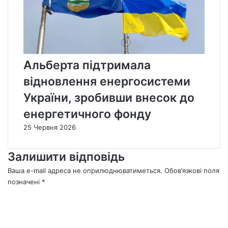
Альберта підтримала
відновлення енергосистеми
України, зробивши внесок до
енергетичного фонду
25 Червня 2026
Залишити відповідь
Ваша e-mail адреса не оприлюднюватиметься.
Обов’язкові поля
позначені
*
К
о
м
е