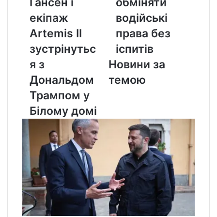
Гансен і
обміняти
екіпаж
водійські
Artemis
права
екіпаж
водійські
II
без
Artemis II
права без
зустрінуться
іспитів
з
зустрінутьс
іспитів
Дональдом
я з
Новини за
Трампом
у
Дональдом
темою
Білому
Трампом у
домі
Білому домі