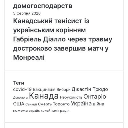
домогосподарств
5 Серпня 2026
Канадський тенісист із
українським корінням
Габріель Діалло через травму
достроково завершив матч у
Монреалі
Теги
Джастін Трюдо
covid-19
Вакцинація
Вибори
Канада
Онтаріо
Нерухомість
Допомога
Україна
США
війна
Торонто
Смерть
Санкції
пожежа
імміграція
страйк
хокей