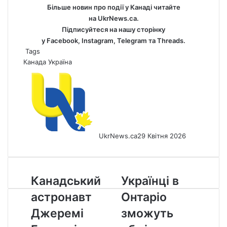
Більше новин про події у Канаді читайте
на
UkrNews.ca
.
Підписуйтеся на нашу сторінку
у
Facebook
,
Instagram,
Telegram
та
Threads
.
Tags
Канада
Україна
UkrNews.ca
29 Квітня 2026
Канадський
Українці
Канадський
Українці в
астронавт
в
астронавт
Онтаріо
Джеремі
Онтаріо
Гансен
зможуть
Джеремі
зможуть
і
обміняти