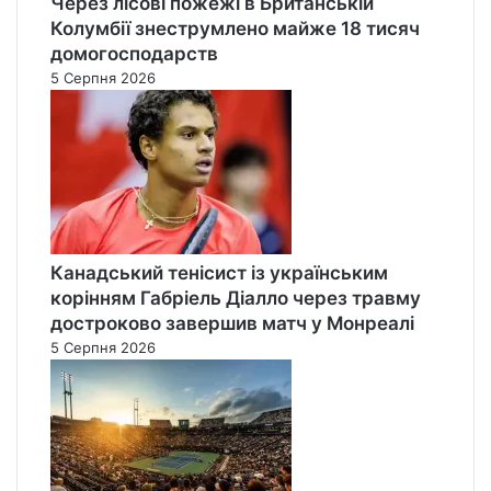
Через лісові пожежі в Британській
Колумбії знеструмлено майже 18 тисяч
домогосподарств
5 Серпня 2026
Канадський тенісист із українським
корінням Габріель Діалло через травму
достроково завершив матч у Монреалі
5 Серпня 2026