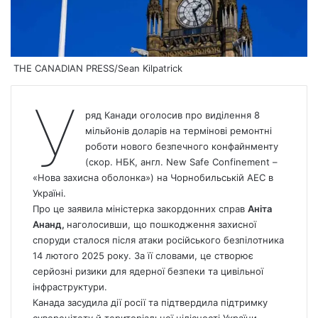
THE CANADIAN PRESS/Sean Kilpatrick
У
ряд Канади оголосив про виділення 8
мільйонів доларів на термінові ремонтні
роботи нового безпечного конфайнменту
(скор. НБК, англ. New Safe Confinement –
«Нова захисна оболонка») на Чорнобильській АЕС в
Україні.
Про це заявила міністерка закордонних справ
Аніта
Ананд,
наголосивши, що пошкодження захисної
споруди сталося після атаки російського безпілотника
14 лютого 2025 року. За її словами, це створює
серйозні ризики для ядерної безпеки та цивільної
інфраструктури.
Канада
засудила дії росії та підтвердила підтримку