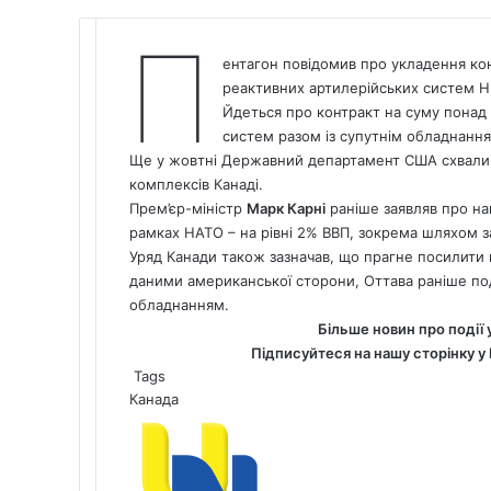
П
ентагон повідомив про укладення ко
реактивних артилерійських систем H
Йдеться про контракт на суму понад 
систем разом із супутнім обладнанн
Ще у жовтні Державний департамент США схвали
комплексів Канаді.
Прем’єр-міністр
Марк Карні
раніше заявляв про на
рамках НАТО – на рівні 2% ВВП, зокрема шляхом за
Уряд Канади також зазначав, що прагне посилити 
даними американської сторони, Оттава раніше по
обладнанням.
Більше новин про події 
Підписуйтеся на нашу сторінку у
Tags
Канада