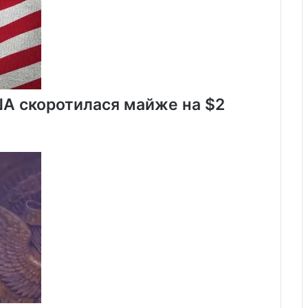
пасажирів
ША скоротилася майже на $2