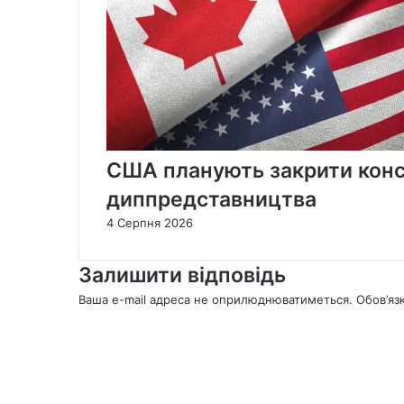
США планують закрити консу
диппредставництва
4 Серпня 2026
Залишити відповідь
Ваша e-mail адреса не оприлюднюватиметься.
Обов’яз
К
о
м
е
н