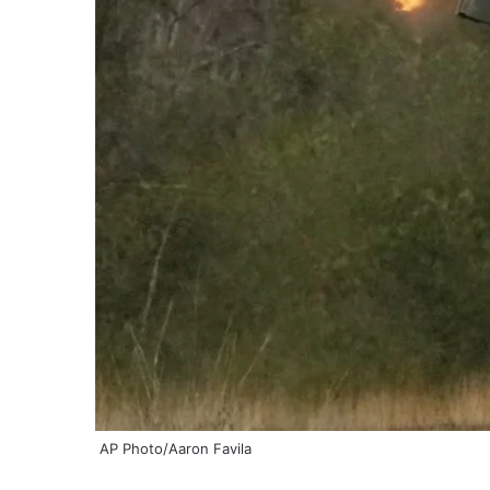
AP Photo/Aaron Favila