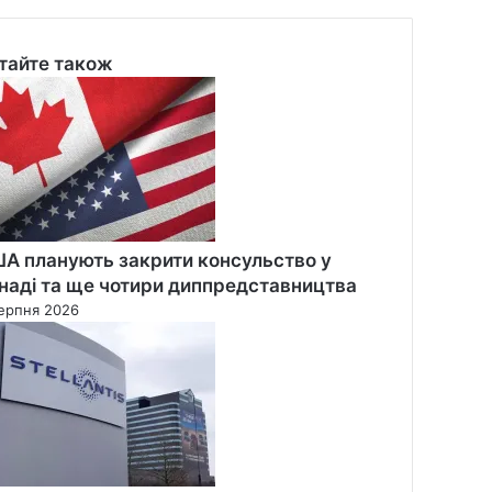
тайте також
se
А планують закрити консульство у
наді та ще чотири диппредставництва
ерпня 2026