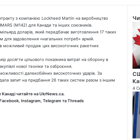
Чи
нтракту з компанією Lockheed Martin на виробництво
Clo
IMARS (M142) для Канади та інших союзників.
мільярд доларів, який передбачає виготовлення 17 таких
ям для задоволення «нагальних потреб» армій.
в можливий продаж цих високоточних ракетних
мір досягти цільового показника витрат на оборону в
купівлі нової техніки та озброєння.
можливості далекобійних високоточних ударів. За
СШ
дала запит на придбання 26 таких систем разом з іншим
Ка
4 С
у Канаді читайте на
UkrNews.ca
.
Facebook
,
Instagram,
Telegram
та
Threads