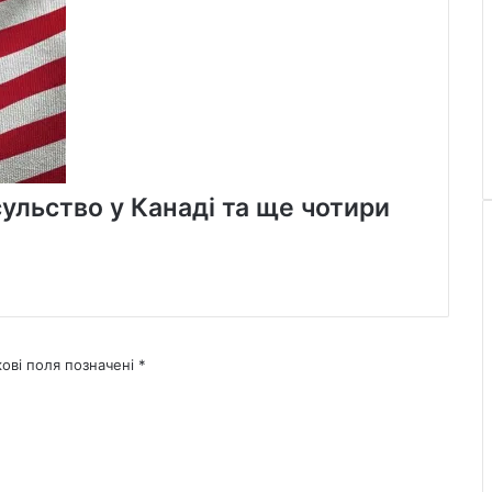
льство у Канаді та ще чотири
кові поля позначені
*