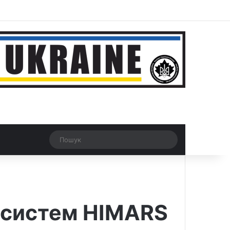
ar
Рандомна новина
Switch skin
Пошук
 систем HIMARS