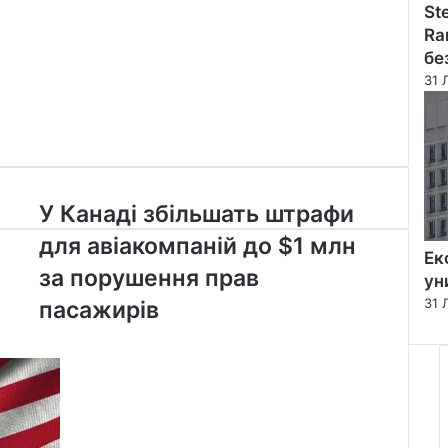
St
Ra
бе
31 
У
У Канаді збільшать штрафи
Канаді
для авіакомпаній до $1 млн
збільшать
Ек
штрафи
за порушення прав
ун
для
31 
пасажирів
авіакомпаній
до
$1
млн
за
порушення
прав