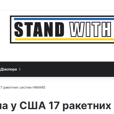
Facebook
YouTube
Instagram
Telegram
Sideb
Google News
Threads
Діаспора
17 ракетних систем HIMARS
а у США 17 ракетних