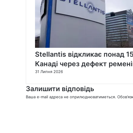
Stellantis відкликає понад 1
Канаді через дефект ремені
31 Липня 2026
Залишити відповідь
Ваша e-mail адреса не оприлюднюватиметься.
Обов’яз
К
о
м
е
н