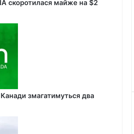
ША скоротилася майже на $2
х Канади змагатимуться два