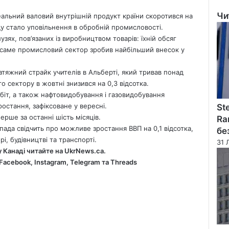
Чи
реальний валовий внутрішній продукт країни скоротився на
Clo
у стало уповільнення в обробній промисловості.
зях, пов’язаних із виробництвом товарів: їхній обсяг
у саме промисловий сектор зробив найбільший внесок у
атяжний страйк учителів в Альберті, який тривав понад
 сектору в жовтні знизився на 0,3 відсотка.
біт, а також нафтовидобування і газовидобування
ростання, зафіксоване у вересні.
St
ерше за останні шість місяців.
Ra
ада свідчить про можливе зростання ВВП на 0,1 відсотка,
бе
, будівництві та транспорті.
31 
у Канаді читайте на
UkrNews.ca
.
Facebook
,
Instagram,
Telegram
та
Threads