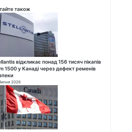
тайте також
se
ellantis відкликає понад 156 тисяч пікапів
m 1500 у Канаді через дефект ременів
зпеки
Липня 2026