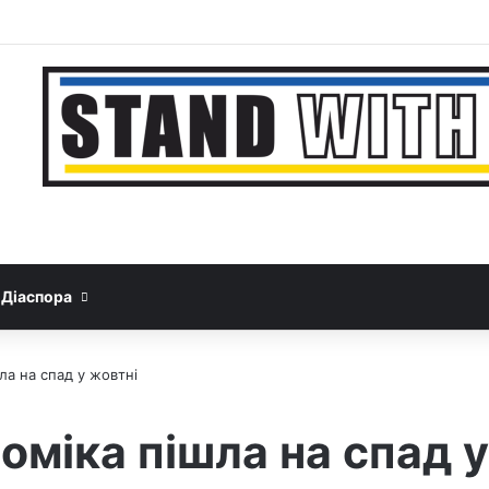
Facebook
YouTube
Instagram
Telegram
Sideba
Google News
Threads
Діаспора
ла на спад у жовтні
оміка пішла на спад у