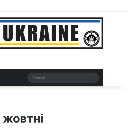
r
Рандомна новина
Switch skin
Пошук
 жовтні