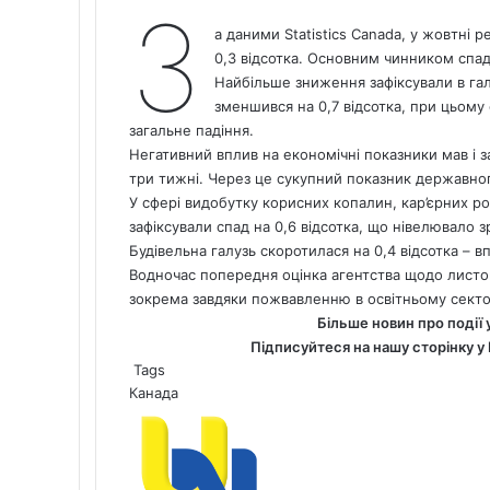
З
а даними Statistics
Canada
, у жовтні 
0,3 відсотка. Основним чинником спад
Найбільше зниження зафіксували в галу
зменшився на 0,7 відсотка, при цьом
загальне падіння.
Негативний вплив на економічні показники мав і з
три тижні. Через це сукупний показник державного
У сфері видобутку корисних копалин, кар’єрних ро
зафіксували спад на 0,6 відсотка, що нівелювало з
Будівельна галузь скоротилася на 0,4 відсотка – вп
Водночас попередня оцінка агентства щодо листоп
зокрема завдяки пожвавленню в освітньому секторі
Більше новин про події 
Підписуйтеся на нашу сторінку у
Tags
Канада