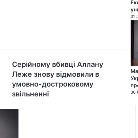
Ек
ун
31 
Серійному
в
Серійному вбивці Аллану
вбивці
Ма
Леже знову відмовили в
Аллану
Ук
Леже
умовно-достроковому
пр
знову
звільненні
30 
відмовили
в
умовно-
достроковому
звільненні