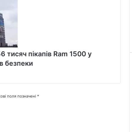
56 тисяч пікапів Ram 1500 у
в безпеки
кові поля позначені
*