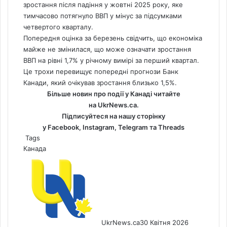
зростання після падіння у жовтні 2025 року, яке
тимчасово потягнуло ВВП у мінус за підсумками
четвертого кварталу.
Попередня оцінка за березень свідчить, що економіка
майже не змінилася, що може означати зростання
ВВП на рівні 1,7% у річному вимірі за перший квартал.
Це трохи перевищує попередні прогнози Банк
Канади, який очікував зростання близько 1,5%.
Більше новин про події у Канаді читайте
на
UkrNews.ca
.
Підписуйтеся на нашу сторінку
у
Facebook
,
Instagram,
Telegram
та
Threads
Tags
Канада
UkrNews.ca
30 Квітня 2026