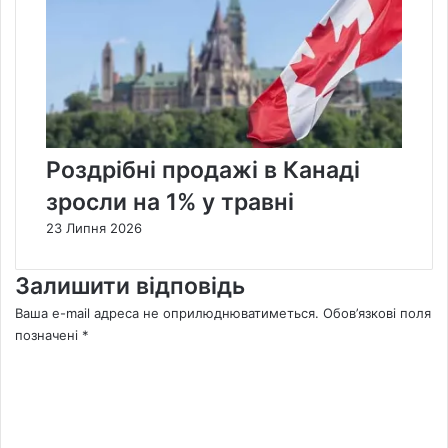
Роздрібні продажі в Канаді
зросли на 1% у травні
23 Липня 2026
Залишити відповідь
Ваша e-mail адреса не оприлюднюватиметься.
Обов’язкові поля
позначені
*
К
о
м
е
н