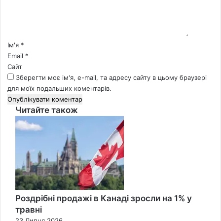
т
а
р
*
Ім'я
*
Email
*
Сайт
Зберегти моє ім'я, e-mail, та адресу сайту в цьому браузері
для моїх подальших коментарів.
Читайте також
Close
Роздрібні продажі в Канаді зросли на 1% у
травні
23 Липня 2026