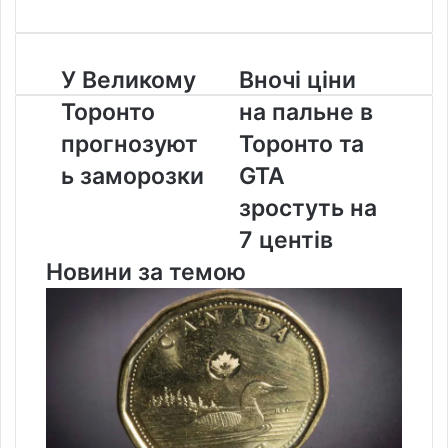
У
Вночі
У Великому
Вночі ціни
Великому
ціни
Торонто
на пальне в
Торонто
на
прогнозують
пальне
прогнозуют
Торонто та
заморозки
в
ь заморозки
GTA
Торонто
та
зростуть на
GTA
7 центів
зростуть
на
Новини за темою
7
центів