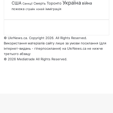
Україна
США
війна
Торонто
Смерть
Санкції
пожежа
імміграція
страйк
хокей
© UkrNews.ca. Copyright 2026. All Rights Reserved.
Використання матеріалів сайту лише за умови посилання (для
інтернет-видань - гіперпосилання) на UkrNews.ca не нижче
третього абзацу
© 2026 Mediatrade All Rights Reserved.
Facebook
YouTube
Instagram
Telegram
Facebook
X
WhatsApp
Google
Threads
Telegram
Viber
Back
News
to
top
button