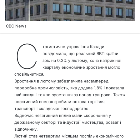
CBC News
С
татистичне управління Канади
повідомило, що реальний ВВП країни
зріс на 0,2% у лютому, хоча наприкінці
кварталу економічне зростання могло
сповільнитися.
Зростання в лютому забезпечила насамперед
переробна промисловість, яка додала 1,8% і показала
найшвидші темпи зростання за понад три роки. Також
позитивний внесок зробили оптова торгівля,
транспорт і складське господарство.
Водночас негативний вплив мали скорочення у
державному секторі та індустрії мистецтва, розваг і
відпочинку.
Лютий став четвертим місяцем поспіль економічного