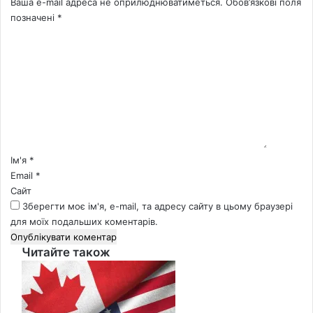
Ваша e-mail адреса не оприлюднюватиметься.
Обов’язкові поля
позначені
*
К
о
м
е
н
т
а
р
*
Ім'я
*
Email
*
Сайт
Зберегти моє ім'я, e-mail, та адресу сайту в цьому браузері
для моїх подальших коментарів.
Читайте також
Close