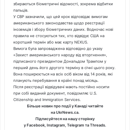
збираються біометричні відомості, зокрема відбитки
пальців.
У CBP зазначили, що цей крок відповідає вимогам
американського законодавства щодо реєстрації
іноземців і збору біометричних даних. Водночас нові
правила не стосуються тих, хто відвідує США на
коротший термін або має карту NEXUS.
Вимога була запроваджена відповідно до указу
«Захист американського народу від вторгнення»,
підписаного президентом Дональдом Трампом у
перший день його другого терміну в січні цього року.
Вона поширюється на всіх осіб віком від 14 років, які
планують перебування в країні понад місяць.
Після реєстрації відвідувачі мають постійно носити
при собі виданий документ, повідомляє U.S.
Citizenship and
Immigration
Services.
Більше новин про події у Канаді читайте
на
UkrNews.ca
.
Підписуйтеся на нашу сторінку
у
Facebook
,
Instagram,
Telegram
та
Threads
.