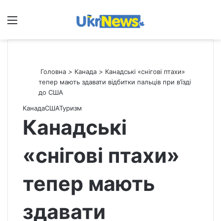
Меню
П
Головна
>
Канада
>
Канадські «снігові птахи»
тепер мають здавати відбитки пальців при в’їзді
до США
Канада
США
Туризм
Канадські
«снігові птахи»
тепер мають
здавати