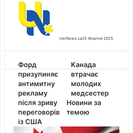
UkrNews.ca
25 Жовтня 2025
Форд
Канада
Форд
Канада
призупиняє
втрачає
призупиняє
втрачає
антимитну
молодих
рекламу
медсестер
антимитну
молодих
після
рекламу
медсестер
зриву
переговорів
після зриву
Новини за
із
переговорів
темою
США
із США