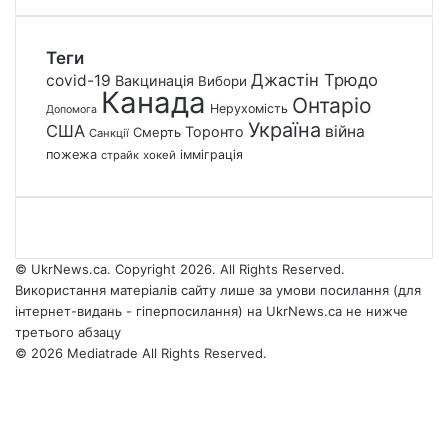
Теги
Джастін Трюдо
covid-19
Вакцинація
Вибори
Канада
Онтаріо
Нерухомість
Допомога
Україна
США
війна
Торонто
Смерть
Санкції
пожежа
імміграція
страйк
хокей
© UkrNews.ca. Copyright 2026. All Rights Reserved.
Використання матеріалів сайту лише за умови посилання (для
інтернет-видань - гіперпосилання) на UkrNews.ca не нижче
третього абзацу
© 2026 Mediatrade All Rights Reserved.
Facebook
YouTube
Instagram
Telegram