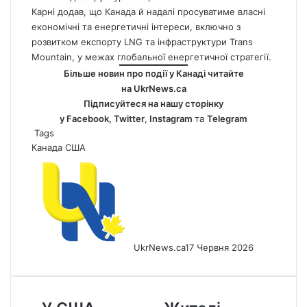
Карні додав, що
Канада
й надалі просуватиме власні
економічні та енергетичні інтереси, включно з
розвитком експорту LNG та інфраструктури Trans
Mountain, у межах глобальної енергетичної стратегії.
Більше новин про події у Канаді читайте
на
UkrNews.ca
Підписуйтеся на нашу сторінку
у
Facebook
,
Twitter
,
Instagram
та
Telegram
Tags
Канада
США
UkrNews.ca
17 Червня 2026
У
Жителі