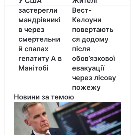
У США
Жителі
США
Вест-
застерегли
Вест-
застерегли
Келоуни
мандрівників
повертаються
мандрівникі
Келоуни
через
додому
в через
повертають
смертельний
після
спалах
обов’язкової
смертельни
ся додому
гепатиту
евакуації
й спалах
після
А
через
в
лісову
гепатиту А в
обов’язкової
Манітобі
пожежу
Манітобі
евакуації
через лісову
пожежу
Новини за темою