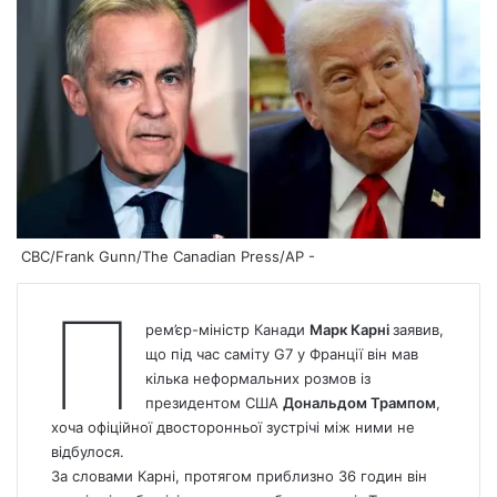
CBC/Frank Gunn/The Canadian Press/AP -
П
рем’єр-міністр Канади
Марк Карні
заявив,
що під час саміту G7 у Франції він мав
кілька неформальних розмов із
президентом США
Дональдом Трампом
,
хоча офіційної двосторонньої зустрічі між ними не
відбулося.
За словами Карні, протягом приблизно 36 годин він