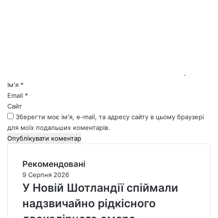
о
м
е
н
т
а
р
*
Ім'я
*
Email
*
Сайт
Зберегти моє ім'я, e-mail, та адресу сайту в цьому браузері
для моїх подальших коментарів.
Рекомендовані
9 Серпня 2026
У Новій Шотландії спіймали
надзвичайно рідкісного