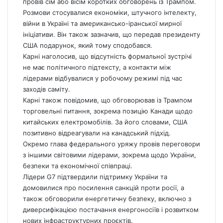
провів сім або вісім коротких обговорень із Трампом.
Розмови стосувалися економіки, штучного інтелекту,
війни в Україні та американсько-іранської мирної
ініціативи. Він також зазначив, що передав президенту
США подарунок, який тому сподобався.
Карні наголосив, що відсутність формальної зустрічі
не має політичного підтексту, а контакти між
лідерами відбувалися у робочому режимі під час
заходів саміту.
Карні також повідомив, що обговорював із Трампом
торговельні питання, зокрема позицію Канади щодо
китайських електромобілів. За його словами, США
позитивно відреагували на канадський підхід.
Окремо глава федерального уряжу провів переговори
з іншими світовими лідерами, зокрема щодо України,
безпеки та економічної співпраці.
Лідери G7 підтвердили підтримку України та
домовилися про посилення санкцій проти росії, а
також обговорили енергетичну безпеку, включно з
диверсифікацією постачання енергоносіїв і розвитком
нових інфраструктурних проєктів.