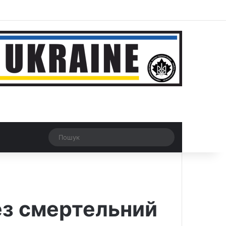
ar
Рандомна новина
Switch skin
Пошук
ез смертельний