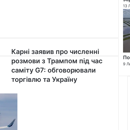
13 
Карні
Карні заявив про численні
заявив
По
розмови з Трампом під час
про
9 Л
численні
саміту G7: обговорювали
розмови
торгівлю та Україну
з
Трампом
під
час
саміту
G7:
обговорювали
торгівлю
та