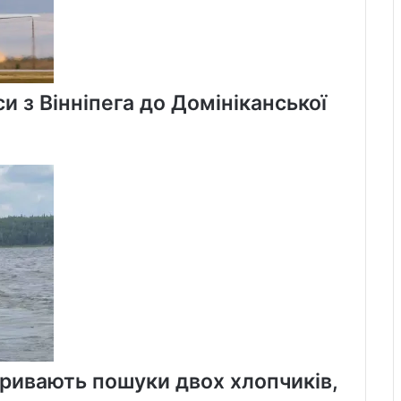
Україну
и з Вінніпега до Домініканської
тривають пошуки двох хлопчиків,