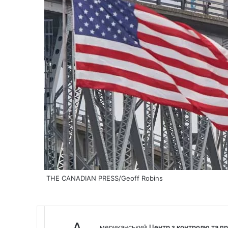
THE CANADIAN PRESS/Geoff Robins
мериканський
Центр з контролю та п