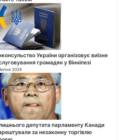
se
нконсульство України організовує виїзне
слуговування громадян у Вінніпезі
Липня 2026
лишнього депутата парламенту Канади
арештували за незаконну торгівлю
роєю