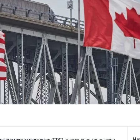
Чи
рофілактики захворювань (CDC)
оприлюднив туристичне