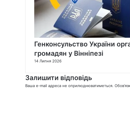
Генконсульство України орг
громадян у Вінніпезі
14 Липня 2026
Залишити відповідь
Ваша e-mail адреса не оприлюднюватиметься.
Обов’яз
К
о
м
е
н
т