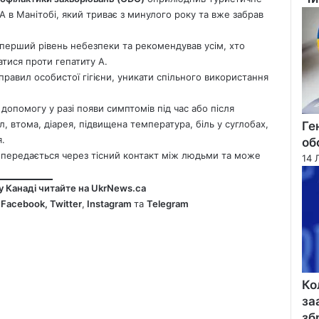
Clo
 в Манітобі, який триває з минулого року та вже забрав
ї перший рівень небезпеки та рекомендував усім, хто
атися проти гепатиту А.
равил особистої гігієни, уникати спільного використання
опомогу у разі появи симптомів під час або після
л, втома, діарея, підвищена температура, біль у суглобах,
Ге
я.
об
ко передається через тісний контакт між людьми та може
14 
у Канаді читайте на
UkrNews.ca
у
Facebook
,
Twitter
,
Instagram
та
Telegram
Ко
за
зб