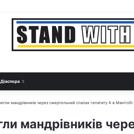
Facebook
YouTube
Instagram
Telegram
Sideb
Google News
Threads
Діаспора
егли мандрівників через смертельний спалах гепатиту А в Манітобі
ли мандрівників чер