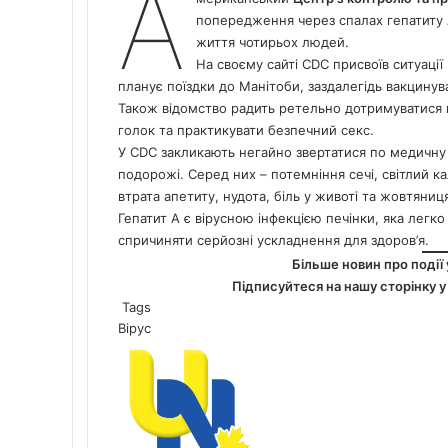
А
попередження через спалах гепатиту А
життя чотирьох людей.
На своєму сайті CDC присвоїв ситуаці
планує поїздки до Манітоби, заздалегідь вакцинув
Також відомство радить ретельно дотримуватися п
голок та практикувати безпечний секс.
У CDC закликають негайно звертатися по медичну д
подорожі. Серед них – потемніння сечі, світлий ка
втрата апетиту, нудота, біль у животі та жовтяниц
Гепатит А є вірусною інфекцією печінки, яка лег
спричиняти серйозні ускладнення для здоров’я.
Більше новин про події 
Підписуйтеся на нашу сторінку 
Tags
Вірус