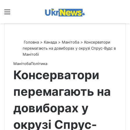
Меню
П
Головна
>
Канада
>
Манітоба
>
Консерватори
перемагають на довиборах у окрузі Спрус-Вудс в
Манітобі
Манітоба
Політика
Консерватори
перемагають на
довиборах у
окрузі Спрус-