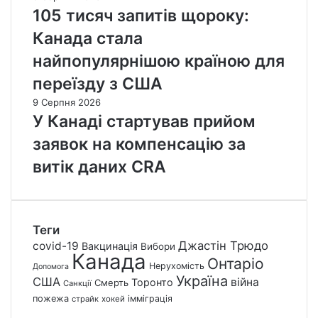
105 тисяч запитів щороку:
Канада стала
найпопулярнішою країною для
переїзду з США
9 Серпня 2026
У Канаді стартував прийом
заявок на компенсацію за
витік даних CRA
Теги
Джастін Трюдо
covid-19
Вакцинація
Вибори
Канада
Онтаріо
Нерухомість
Допомога
Україна
США
війна
Торонто
Смерть
Санкції
пожежа
імміграція
страйк
хокей