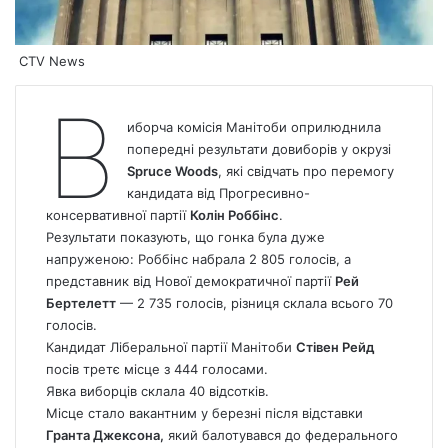
CTV News
В
иборча комісія Манітоби оприлюднила
попередні результати довиборів у окрузі
Spruce Woods
, які свідчать про перемогу
кандидата від Прогресивно-
консервативної партії
Колін Роббінс
.
Результати показують, що гонка була дуже
напруженою: Роббінс набрала 2 805 голосів, а
представник від Нової демократичної партії
Рей
Бертелетт
— 2 735 голосів, різниця склала всього 70
голосів.
Кандидат Ліберальної партії Манітоби
Стівен Рейд
посів третє місце з 444 голосами.
Явка виборців склала 40 відсотків.
Місце стало вакантним у березні після відставки
Гранта Джексона,
який балотувався до федерального