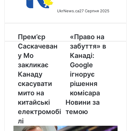
UkrNews.ca
27 Серпня 2025
Прем’єр
«Право
Прем’єр
«Право на
Саскачевану
на
Саскачеван
забуття» в
Мо
забуття»
закликає
в
у Мо
Канаді:
Канаду
Канаді:
закликає
Google
скасувати
Google
мито
ігнорує
Канаду
ігнорує
на
рішення
скасувати
рішення
китайські
комісара
електромобілі
мито на
комісара
китайські
Новини за
електромобі
темою
лі