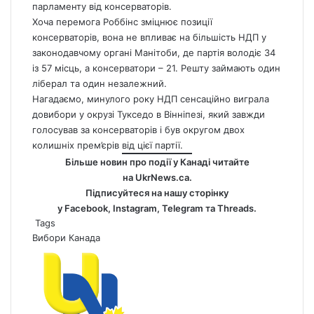
парламенту від консерваторів.
Хоча перемога Роббінс зміцнює позиції
консерваторів, вона не впливає на більшість НДП у
законодавчому органі Манітоби, де партія володіє 34
із 57 місць, а консерватори – 21. Решту займають один
ліберал та один незалежний.
Нагадаємо, минулого року НДП сенсаційно виграла
довибори у окрузі Тукседо в Вінніпезі, який завжди
голосував за консерваторів і був округом двох
колишніх прем’єрів від цієї партії.
Більше новин про події у Канаді читайте
на
UkrNews.ca
.
Підписуйтеся на нашу сторінку
у
Facebook
,
Instagram,
Telegram
та
Threads
.
Tags
Вибори
Канада