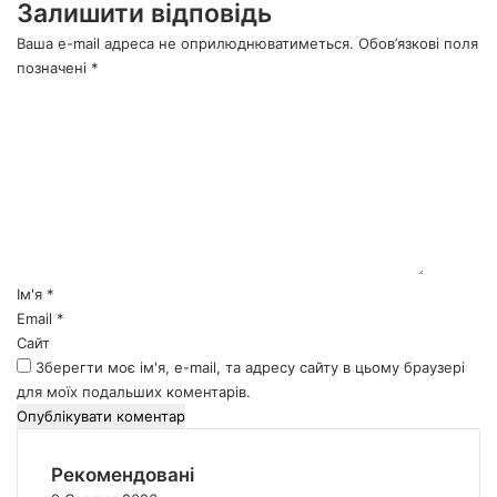
Залишити відповідь
Ваша e-mail адреса не оприлюднюватиметься.
Обов’язкові поля
позначені
*
К
о
м
е
н
т
а
р
*
Ім'я
*
Email
*
Сайт
Зберегти моє ім'я, e-mail, та адресу сайту в цьому браузері
для моїх подальших коментарів.
Рекомендовані