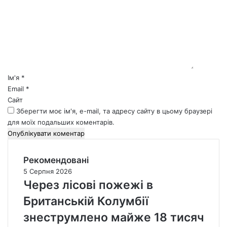
м
е
н
т
а
р
*
Ім'я
*
Email
*
Сайт
Зберегти моє ім'я, e-mail, та адресу сайту в цьому браузері
для моїх подальших коментарів.
Рекомендовані
5 Серпня 2026
Через лісові пожежі в
Британській Колумбії
знеструмлено майже 18 тисяч