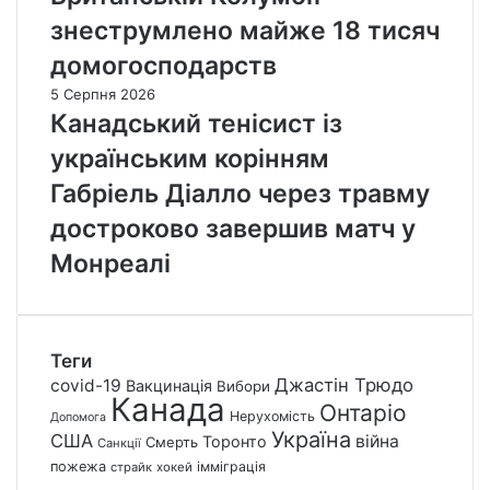
знеструмлено майже 18 тисяч
домогосподарств
5 Серпня 2026
Канадський тенісист із
українським корінням
Габріель Діалло через травму
достроково завершив матч у
Монреалі
Теги
Джастін Трюдо
covid-19
Вакцинація
Вибори
Канада
Онтаріо
Нерухомість
Допомога
Україна
США
війна
Торонто
Смерть
Санкції
пожежа
імміграція
страйк
хокей