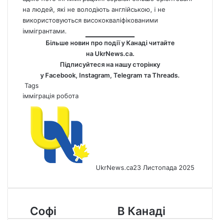
на людей, які не володіють англійською, і не
використовуються висококваліфікованими
іммігрантами.
Більше новин про події у Канаді читайте
на
UkrNews.ca
.
Підписуйтеся на нашу сторінку
у
Facebook
,
Instagram,
Telegram
та
Threads
.
Tags
імміграція
робота
UkrNews.ca
23 Листопада 2025
Софі
В
Софі
В Канаді
Грегорі-
Канаді