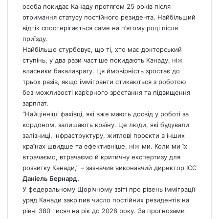
особа покидає Канаду протягом 25 років після
отримання статусу постійного резидента. Найбільший
відтік спостерігається саме на п’ятому році після
приїзду.
Найбільше стурбовує, що ті, хто має докторський
ступінь, у два рази частіше покидають Канаду, ніж
власники бакалаврату. Ця ймовірність зростає до
трьох разів, якщо іммігранти стикаються з роботою
без можливості кар’єрного зростання та підвищення
зарплат.
“Найцінніші фахівці, які вже мають досвід у роботі за
кордоном, залишають країну. Це люди, які будували
залізниці, інфраструктуру, житлові проєкти в інших
країнах швидше та ефективніше, ніж ми. Коли ми їх
втрачаємо, втрачаємо й критичну експертизу для
розвитку Канади,” – зазначив виконавчий директор ICC
Даніель Бернард.
У федеральному Щорічному звіті про рівень імміграції
уряд Канади закріпив число постійних резидентів на
рівні 380 тисяч на рік до 2028 року. За прогнозами