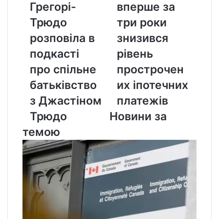
Грегорі-
вперше за
Трюдо
вперше
розповіла
за
Трюдо
три роки
в
три
розповіла в
знизився
подкасті
роки
про
знизився
подкасті
рівень
спільне
рівень
про спільне
прострочен
батьківство
прострочених
з
іпотечних
батьківство
их іпотечних
Джастіном
платежів
з Джастіном
платежів
Трюдо
Трюдо
Новини за
темою