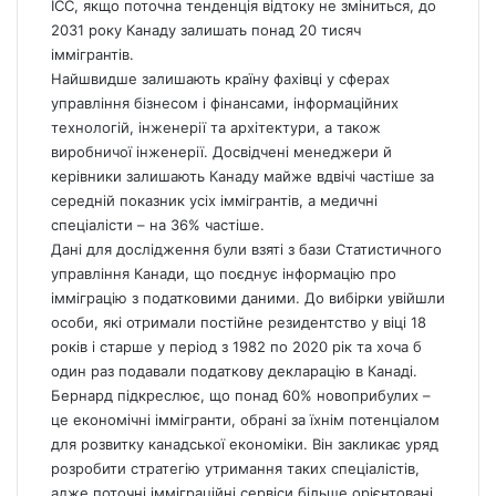
ICC, якщо поточна тенденція відтоку не зміниться, до
2031 року Канаду залишать понад 20 тисяч
іммігрантів.
Найшвидше залишають країну фахівці у сферах
управління бізнесом і фінансами, інформаційних
технологій, інженерії та архітектури, а також
виробничої інженерії. Досвідчені менеджери й
керівники залишають Канаду майже вдвічі частіше за
середній показник усіх іммігрантів, а медичні
спеціалісти – на 36% частіше.
Дані для дослідження були взяті з бази Статистичного
управління Канади, що поєднує інформацію про
імміграцію з податковими даними. До вибірки увійшли
особи, які отримали постійне резидентство у віці 18
років і старше у період з 1982 по 2020 рік та хоча б
один раз подавали податкову декларацію в Канаді.
Бернард підкреслює, що понад 60% новоприбулих –
це економічні іммігранти, обрані за їхнім потенціалом
для розвитку канадської економіки. Він закликає уряд
розробити стратегію утримання таких спеціалістів,
адже поточні імміграційні сервіси більше орієнтовані