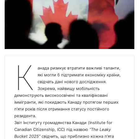
К
анада
ризикує втратити важливі таланти,
які могли б підтримати економіку країни,
свідчать дані нового дослідження.
Зокрема, найвищу мобільність
демонструють високоосвічені та кваліфіковані
іммігранти, які покидають Канаду протягом перших
п’яти років після отримання статусу постійного
резидента.
Звіт Інституту громадянства Канади (Institute for
Canadian Citizenship, ICC) під назвою
“The Leaky
Bucket 2025”
свідчить, що приблизно кожна п’ята