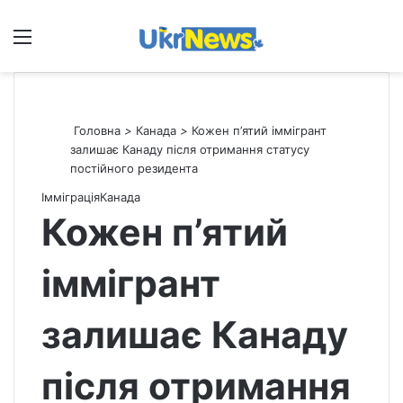
Меню
П
Головна
>
Канада
>
Кожен п’ятий іммігрант
залишає Канаду після отримання статусу
постійного резидента
Імміграція
Канада
Кожен п’ятий
іммігрант
залишає Канаду
після отримання