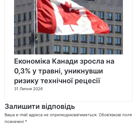
Економіка Канади зросла на
0,3% у травні, уникнувши
ризику технічної рецесії
31 Липня 2026
Залишити відповідь
Ваша e-mail адреса не оприлюднюватиметься.
Обов’язкові поля
позначені
*
К
о