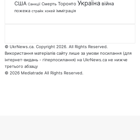
Україна
США
війна
Торонто
Смерть
Санкції
пожежа
імміграція
страйк
хокей
© UkrNews.ca. Copyright 2026. All Rights Reserved.
Використання матеріалів сайту лише за умови посилання (для
інтернет-видань - гіперпосилання) на UkrNews.ca не нижче
третього абзацу
© 2026 Mediatrade All Rights Reserved.
Facebook
YouTube
Instagram
Telegram
Facebook
X
WhatsApp
Google
Threads
Telegram
Viber
Back
News
to
top
button