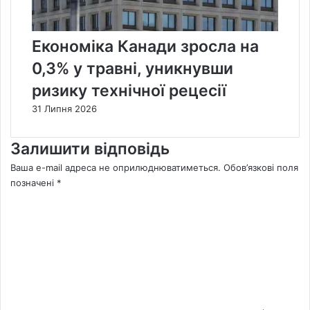
Економіка Канади зросла на
0,3% у травні, уникнувши
ризику технічної рецесії
31 Липня 2026
Залишити відповідь
Ваша e-mail адреса не оприлюднюватиметься.
Обов’язкові поля
позначені
*
К
о
м
е
н
т
а
р