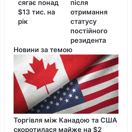
сягає понад
після
понад
постійного
$13
резидента
$13 тис. на
отримання
тис.
рік
статусу
на
рік
постійного
резидента
Новини за темою
Торгівля між Канадою та США
скоротилася майже на $2