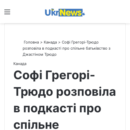
Меню
П
Головна
>
Канада
>
Софі Грегорі-Трюдо
розповіла в подкасті про спільне батьківство з
Джастіном Трюдо
Канада
Софі Грегорі-
Трюдо розповіла
в подкасті про
спільне