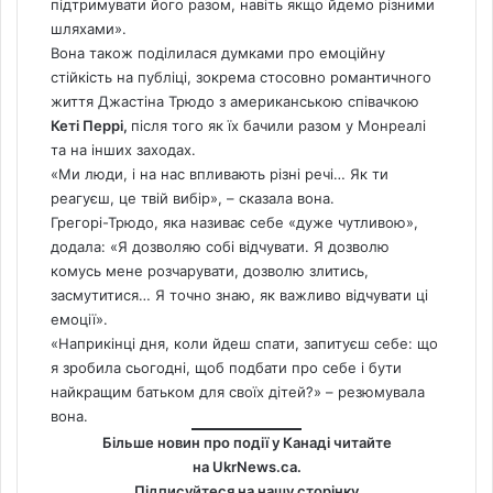
підтримувати його разом, навіть якщо йдемо різними
шляхами».
Вона також поділилася думками про емоційну
стійкість на публіці, зокрема
стосовно романтичного
життя Джастіна Трюдо з американською співачкою
Кеті Перрі,
після того як їх бачили разом у Монреалі
та на інших заходах.
«Ми люди, і на нас впливають різні речі… Як ти
реагуєш, це твій вибір», – сказала вона.
Грегорі-Трюдо, яка називає себе «дуже чутливою»,
додала: «Я дозволяю собі відчувати. Я дозволю
комусь мене розчарувати, дозволю злитись,
засмутитися… Я точно знаю, як важливо відчувати ці
емоції».
«Наприкінці дня, коли йдеш спати, запитуєш себе: що
я зробила сьогодні, щоб подбати про себе і бути
найкращим батьком для своїх дітей?» – резюмувала
вона.
Більше новин про події у Канаді читайте
на
UkrNews.ca
.
Підписуйтеся на нашу сторінку