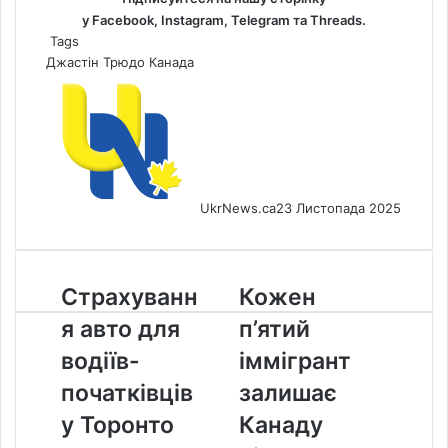
у
Facebook
,
Instagram,
Telegram
та
Threads
.
Tags
Джастін Трюдо
Канада
UkrNews.ca
23 Листопада 2025
Страхування
Кожен
Страхуванн
Кожен
авто
п’ятий
я авто для
п’ятий
для
іммігрант
водіїв-
залишає
водіїв-
іммігрант
початківців
Канаду
початківців
залишає
у
після
Торонто
отримання
у Торонто
Канаду
сягає
статусу