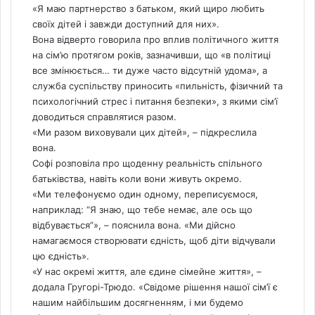
«Я маю партнерство з батьком, який щиро любить
своїх дітей і завжди доступний для них».
Вона відверто говорила про вплив політичного життя
на сім’ю протягом років, зазначивши, що «в політиці
все змінюється… ти дуже часто відсутній удома», а
служба суспільству приносить «пильність, фізичний та
психологічний стрес і питання безпеки», з якими сім’ї
доводиться справлятися разом.
«Ми разом виховували цих дітей», – підкреслила
вона.
Софі розповіла про щоденну реальність спільного
батьківства, навіть коли вони живуть окремо.
«Ми телефонуємо один одному, переписуємося,
наприклад: “Я знаю, що тебе немає, але ось що
відбувається”», – пояснила вона. «Ми дійсно
намагаємося створювати єдність, щоб діти відчували
цю єдність».
«У нас окремі життя, але єдине сімейне життя», –
додала Гругорі-Трюдо. «Свідоме рішення нашої сім’ї є
нашим найбільшим досягненням, і ми будемо