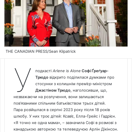
THE CANADIAN PRESS/Sean Kilpatrick
У
подкасті
Arlene is Alone
Софі Ґреґуар-
Трюдо
відкрито поділилася думками про
стосунки з колишнім прем’єр-міністром
Джастіном Трюдо,
наголосивши, що,
незважаючи на розлучення, вони залишаються
пов’язаними спільним батьківством трьох дітей.
Пара розійшлася в серпні 2023 року після 18 років
шлюбу.
У них троє дітей: Ксав’є, Елла-Грейс і Гадрієн.
«Я точно не одна мама», – зазначила Софі в розмові з
канадською авторкою та телеведучою Арлін Дікінсон.