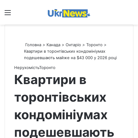
Меню
П
Головна
>
Канада
>
Онтаріо
>
Торонто
>
Квартири в торонтівських кондомініумах
подешевшають майже на $43 000 у 2026 році
Нерухомість
Торонто
Квартири в
торонтівських
кондомініумах
подешевшають