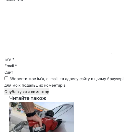
К
о
м
е
н
т
а
р
*
Ім'я
*
Email
*
Сайт
Зберегти моє ім'я, e-mail, та адресу сайту в цьому браузері
для моїх подальших коментарів.
Читайте також
Close