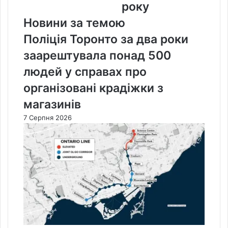
США
року
з
Новини за темою
2000
року
Поліція Торонто за два роки
заарештувала понад 500
людей у справах про
організовані крадіжки з
магазинів
7 Серпня 2026