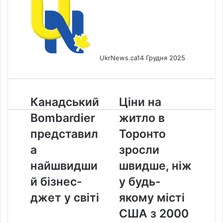
UkrNews.ca
14 Грудня 2025
Канадський
Ціни
Канадський
Ціни на
Bombardier
на
Bombardier
житло в
представила
житло
найшвидший
в
представил
Торонто
бізнес-
Торонто
а
зросли
джет
зросли
у
швидше,
найшвидши
швидше, ніж
світі
ніж
й бізнес-
у будь-
у
будь-
джет у світі
якому місті
якому
США з 2000
місті