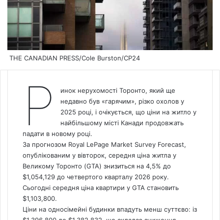
THE CANADIAN PRESS/Cole Burston/СP24
Р
инок нерухомості Торонто, який ще
недавно був «гарячим», різко охолов у
2025 році, і очікується, що ціни на
житло
у
найбільшому місті Канади продовжать
падати в новому році.
За прогнозом Royal LePage Market Survey Forecast,
опублікованим у вівторок, середня ціна житла у
Великому Торонто (GTA) знизиться на 4,5% до
$1,054,129 до четвертого кварталу 2026 року.
Сьогодні середня ціна квартири у GTA становить
$1,103,800.
Ціни на односімейні будинки впадуть менш суттєво: із
$1,396,800 до $1,382,832, що складає зниження