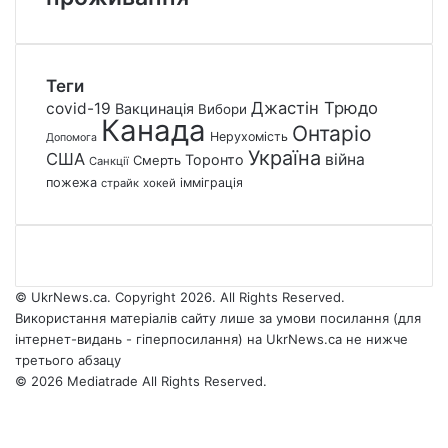
Теги
Джастін Трюдо
covid-19
Вакцинація
Вибори
Канада
Онтаріо
Нерухомість
Допомога
Україна
США
війна
Торонто
Смерть
Санкції
пожежа
імміграція
страйк
хокей
© UkrNews.ca. Copyright 2026. All Rights Reserved.
Використання матеріалів сайту лише за умови посилання (для
інтернет-видань - гіперпосилання) на UkrNews.ca не нижче
третього абзацу
© 2026 Mediatrade All Rights Reserved.
Facebook
YouTube
Instagram