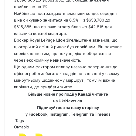
приблизно на 1%.
Найбільше постраждають власники кондо: середня
ціна очікувано знизиться на 6,5% – з $658,700 до
$615,885, що означає втрату близько $42,815 для
власника кожної квартири.
Брокер Royal LePage
Шон Зігельштейн
зазначив, що
цьогорічний осінній ринок був спокійним. Він пояснює
сповільнення тим, що покупці діють обережніше
через економічну невизначеність.
Ще одним фактором впливу названо повернення до
офісної роботи: багато канадців не впевнені у своєму
майбутньому щоденному маршруті, тому їм важче
вирішити, де придбати житло.
Більше новин про події у Канаді читайте
на
UkrNews.ca
.
Підписуйтеся на нашу сторінку
у
Facebook
,
Instagram,
Telegram
та
Threads
Tags
Онтаріо