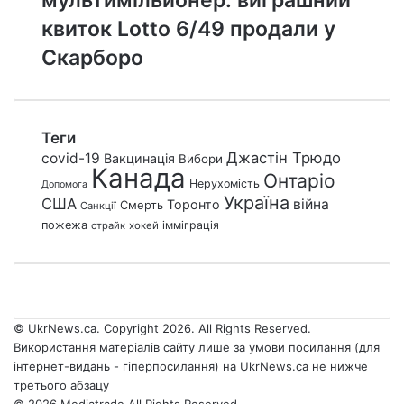
квиток Lotto 6/49 продали у
Скарборо
Теги
Джастін Трюдо
covid-19
Вакцинація
Вибори
Канада
Онтаріо
Нерухомість
Допомога
Україна
США
війна
Торонто
Смерть
Санкції
пожежа
імміграція
страйк
хокей
© UkrNews.ca. Copyright 2026. All Rights Reserved.
Використання матеріалів сайту лише за умови посилання (для
інтернет-видань - гіперпосилання) на UkrNews.ca не нижче
третього абзацу
© 2026 Mediatrade All Rights Reserved.