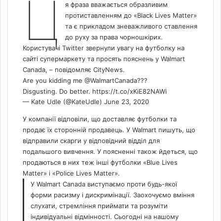
Ц
я фраза вважається образливим
протиставленням до «Black Lives Matter»
та є прикладом зневажливого ставлення
до руху за права чорношкірих.
Користувачі Twitter звернули увагу на футболку на
сайті супермаркету та просять пояснень у Walmart
Canada
, – повідомляє
CityNews
.
Are you kidding me ⁦
@WalmartCanada
⁩???
Disgusting. Do better.
https://t.co/xKiE82NAWi
— Kate Udle (@KateUdle)
June 23, 2020
У компанії відповіли, що доставляє футболки та
продає їх сторонній продавець. У Walmart пишуть, що
відправили скарги у відповідний відділ для
подальшого вивчення. У поясненні також йдеться, що
продаються в них теж інші футболки «Blue Lives
Matter» і «Police Lives Matter».
У Walmart Canada виступаємо проти будь-якої
форми расизму і дискримінації. Заохочуємо вміння
слухати, стремління приймати та розуміти
індивідуальні відмінності. Сьогодні на нашому