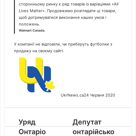
сторонньому ринку є ряд товарів із варіаціями «All
Lives Matter». Продовжимо розглядати ці товари,
щоб дотримуватися виконання наших умов і
положень.
Walmart Canada.
У компанії не відповіли, чи приберуть футболки з
продажу на своєму сайті.
UkrNews.ca
24 Червня 2020
Уряд
Депутат
Уряд
Депутат
Онтаріо
онтарійського
Онтаріо
онтарійсько
продовжив
парламенту