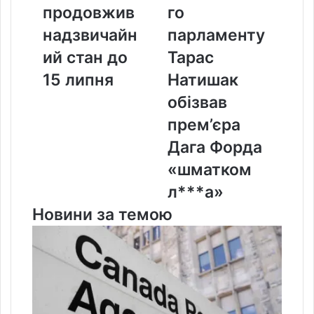
надзвичайний
Тарас
продовжив
го
стан
Натишак
надзвичайн
парламенту
до
обізвав
15
прем’єра
ий стан до
Тарас
липня
Дага
15 липня
Натишак
Форда
«шматком
обізвав
л***а»
прем’єра
Дага Форда
«шматком
л***а»
Новини за темою