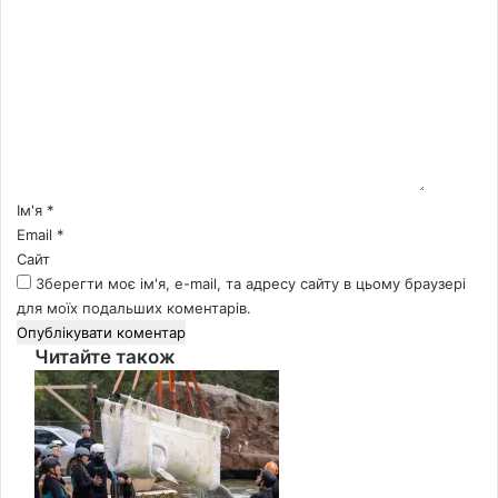
К
о
м
е
н
т
а
р
*
Ім'я
*
Email
*
Сайт
Зберегти моє ім'я, e-mail, та адресу сайту в цьому браузері
для моїх подальших коментарів.
Читайте також
Close