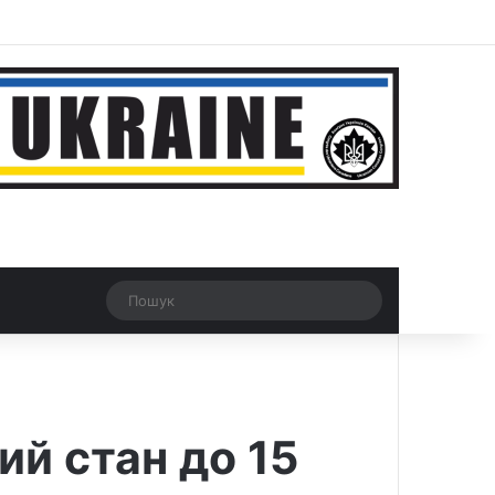
r
Рандомна новина
Switch skin
Пошук
й стан до 15