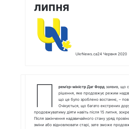
липня
UkrNews.ca
24 Червня 2020
П
рем’єр-міністр Даг Форд
заявив, що с
рішення, яке продовжує режим надзви
що це було зроблено востаннє, – по
Очікується, що багато екстрених дору
продовжуватиму діяти навіть після 15 липня, зокр
Після закінчення надзвичайного стану уряд провін
зміни або відновлювати старі, зате зможе продовж