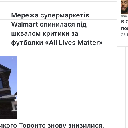
Мережа
Мережа супермаркетів
супермаркетів
В 
Walmart опинилася під
Walmart
по
опинилася
шквалом критики за
28 
під
футболки «All Lives Matter»
шквалом
критики
за
футболки
«All
Lives
Matter»
икого Торонто знову знизилися,