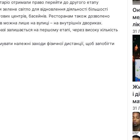
таріо отримали право перейти до другого етапу
 зелене світло для відновлення діяльності більшості
Он
ргових центрів, басейнів. Ресторанам також дозволено
ме
чів можна лише на вулиці – на внутрішніх двориках.
лі
разі залишається на першому етапі, через високу кількість
31 
увати належні заходи фізичної дистанції, щоб запобігти
Жи
і 
ма
31 