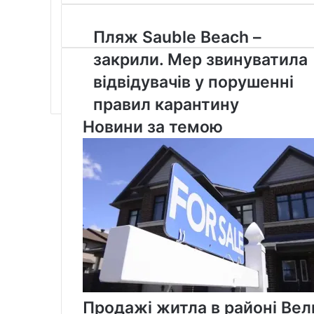
Email
Пляж
Пляж Sauble Beach –
Sauble
закрили. Мер звинуватила
Beach
–
відвідувачів у порушенні
закрили.
правил карантину
Мер
звинуватила
Новини за темою
відвідувачів
у
порушенні
правил
карантину
Продажі житла в районі Вел