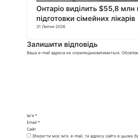
Онтаріо виділить $55,8 млн
підготовки сімейних лікарів
31 Липня 2026
Залишити відповідь
Ваша e-mail адреса не оприлюднюватиметься.
Обов’яз
К
о
м
е
н
т
а
р
*
Ім'я
*
Email
*
Сайт
Зберегти моє ім'я, e-mail, та адресу сайту в цьому 