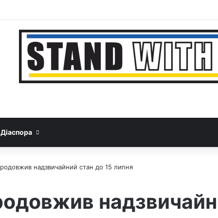
Facebook
YouTube
Instagram
Telegram
Sideba
Google News
Threads
Діаспора
продовжив надзвичайний стан до 15 липня
родовжив надзвичайни