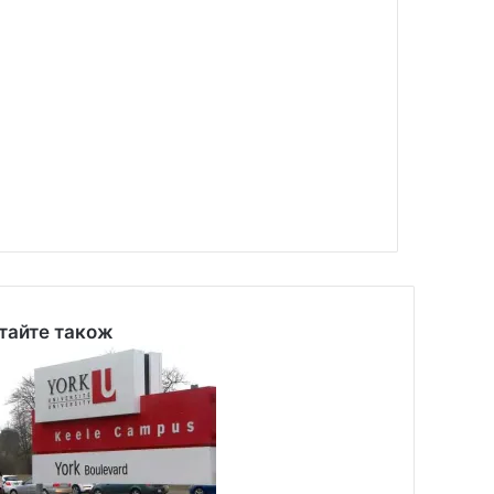
тайте також
se