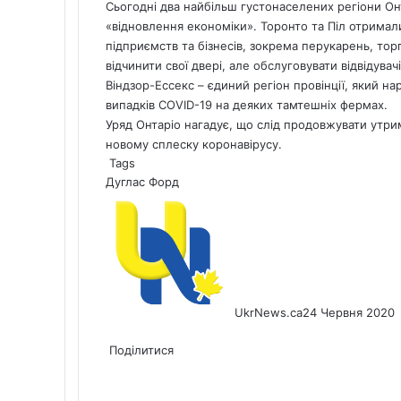
Сьогодні два найбільш густонаселених регіони Он
«відновлення економіки». Торонто та Піл отримали
підприємств та бізнесів, зокрема перукарень, то
відчинити свої двері, але обслуговувати відвідува
Віндзор-Ессекс – єдиний регіон провінції, який на
випадків COVID-19 на деяких тамтешніх фермах.
Уряд Онтаріо нагадує, що слід продовжувати утрим
новому сплеску коронавірусу.
Tags
Дуглас Форд
UkrNews.ca
24 Червня 2020
Facebook
X
LinkedIn
Tumblr
Pinterest
Reddit
Pocket
Messenger
Messenger
WhatsApp
Telegram
Viber
Share
Print
via
Поділитися
Facebook
X
LinkedIn
Tumblr
Pinterest
Reddit
Pocket
Messenger
Messenger
WhatsApp
Telegram
Viber
Email
Share
Print
via