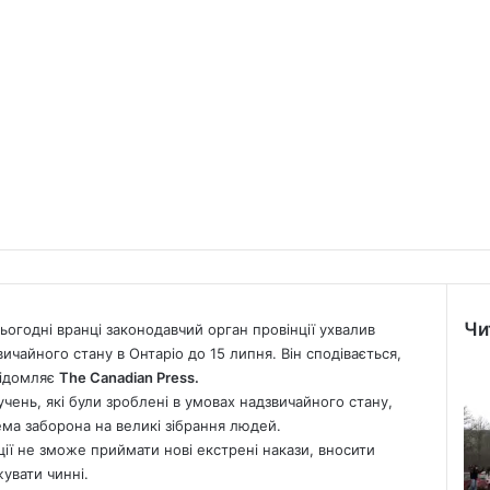
Чи
ьогодні вранці законодавчий орган провінції ухвалив
Clo
чайного стану в Онтаріо до 15 липня. Він сподівається,
відомляє
The Canadian Press.
чень, які були зроблені в умовах надзвичайного стану,
ема заборона на великі зібрання людей.
ції не зможе приймати нові екстрені накази, вносити
увати чинні.