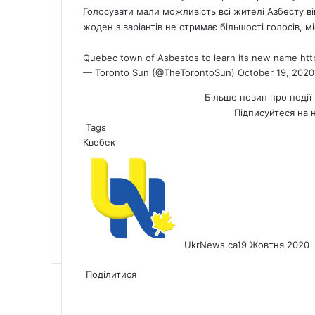
Голосувати мали можливість всі жителі Азбесту ві
жоден з варіантів не отримає більшості голосів, 
Quebec town of Asbestos to learn its new name
htt
— Toronto Sun (@TheTorontoSun)
October 19, 2020
Більше новин про події 
Підписуйтеся на 
Tags
Квебек
UkrNews.ca
19 Жовтня 2020
Facebook
X
LinkedIn
Tumblr
Pinterest
Reddit
Pocket
Messenger
Messenger
WhatsApp
Telegram
Viber
Share
Print
via
Поділитися
Facebook
X
LinkedIn
Tumblr
Pinterest
Reddit
Pocket
Messenger
Messenger
WhatsApp
Telegram
Viber
Email
Share
Print
via