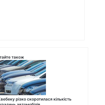
тайте також
se
Квебеку різко скоротилася кількість
крадень автомобілів