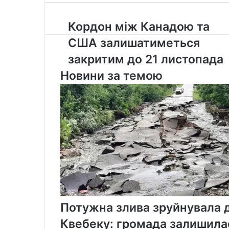
Email
Кордон
Кордон між Канадою та
між
США залишатиметься
Канадою
та
закритим до 21 листопада
США
Новини за темою
залишатиметься
закритим
до
21
листопада
Потужна злива зруйнувала д
Квебеку: громада залишила