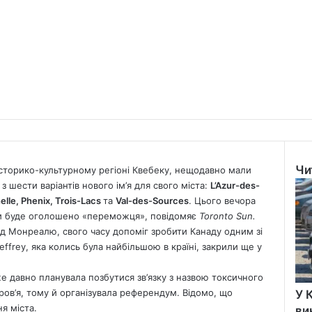
Чи
 історико-культурному регіоні Квебеку, нещодавно мали
Clo
 шести варіантів нового ім’я для свого міста:
L’Azur-des-
elle, Phenix, Trois-Lacs
та
Val-des-Sources
. Цього вечора
ради буде оголошено «переможця», повідомяє
Toronto Sun.
від Монреалю, свого часу допоміг зробити Канаду одним зі
effrey, яка колись була найбільшою в країні, закрили ще у
е давно планувала позбутися зв’язку з назвою токсичного
ров’я, тому й організувала референдум. Відомо, що
У 
я міста.
ви