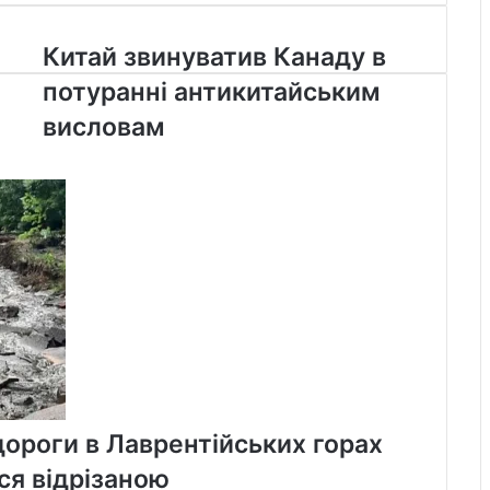
Китай
Китай звинуватив Канаду в
звинуватив
потуранні антикитайським
Канаду
в
висловам
потуранні
антикитайським
висловам
ороги в Лаврентійських горах
ся відрізаною