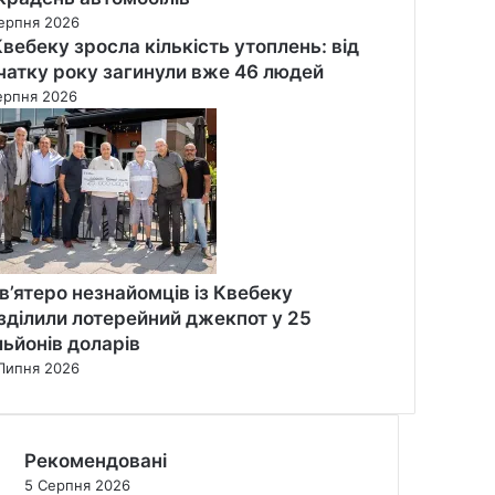
ерпня 2026
Квебеку зросла кількість утоплень: від
чатку року загинули вже 46 людей
ерпня 2026
в’ятеро незнайомців із Квебеку
зділили лотерейний джекпот у 25
льйонів доларів
Липня 2026
Рекомендовані
5 Серпня 2026