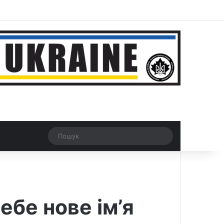
ar
Рандомна новина
Switch skin
Пошук
ебе нове ім’я