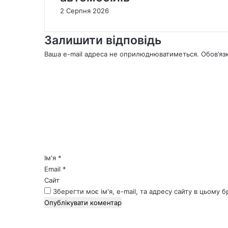
2 Серпня 2026
Залишити відповідь
Ваша e-mail адреса не оприлюднюватиметься.
Обов’яз
К
о
м
е
н
т
а
р
*
Ім'я
*
Email
*
Сайт
Зберегти моє ім'я, e-mail, та адресу сайту в цьому 