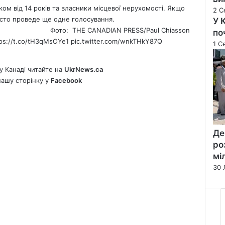
ком від 14 років та власники місцевої нерухомості. Якщо
2 С
місто проведе ще одне голосування.
У 
Фото: THE CANADIAN PRESS/Paul Chiasson
по
ps://t.co/tH3qMsOYe1
pic.twitter.com/wnkTHkY87Q
1 С
у Канаді читайте на
UkrNews.ca
нашу сторінку у
Facebook
Де
ро
мі
30 