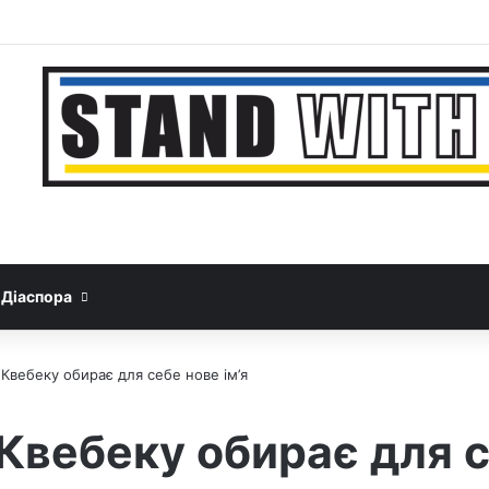
Facebook
YouTube
Instagram
Telegram
Sideb
Google News
Threads
Діаспора
 Квебеку обирає для себе нове ім’я
Квебеку обирає для с