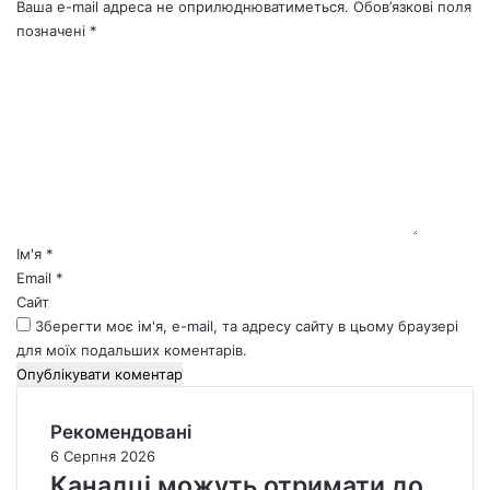
Ваша e-mail адреса не оприлюднюватиметься.
Обов’язкові поля
позначені
*
К
о
м
е
н
т
а
р
*
Ім'я
*
Email
*
Сайт
Зберегти моє ім'я, e-mail, та адресу сайту в цьому браузері
для моїх подальших коментарів.
Рекомендовані
6 Серпня 2026
Канадці можуть отримати до