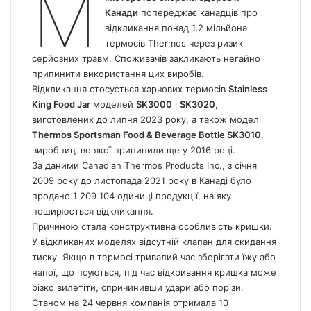
М
Канади
попереджає канадців про
відкликання понад 1,2 мільйона
термосів Thermos через ризик
серйозних травм. Споживачів закликають негайно
припинити використання цих виробів.
Відкликання стосується харчових термосів
Stainless
King Food Jar
моделей
SK3000
і
SK3020
,
виготовлених до липня 2023 року, а також моделі
Thermos Sportsman Food & Beverage Bottle SK3010
,
виробництво якої припинили ще у 2016 році.
За даними Canadian Thermos Products Inc., з січня
2009 року до листопада 2021 року в Канаді було
продано 1 209 104 одиниці продукції, на яку
поширюється відкликання.
Причиною стала конструктивна особливість кришки.
У відкликаних моделях відсутній клапан для скидання
тиску. Якщо в термосі тривалий час зберігати їжу або
напої, що псуються, під час відкривання кришка може
різко вилетіти, спричинивши удари або порізи.
Станом на 24 червня компанія отримала 10