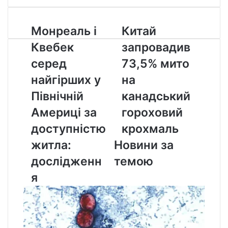
Монреаль
Китай
Монреаль і
Китай
і
запровадив
Квебек
запровадив
Квебек
73,5%
серед
мито
серед
73,5% мито
найгірших
на
найгірших у
на
у
канадський
Північній
гороховий
Північній
канадський
Америці
крохмаль
Америці за
гороховий
за
доступністю
доступністю
крохмаль
житла:
житла:
Новини за
дослідження
дослідженн
темою
я