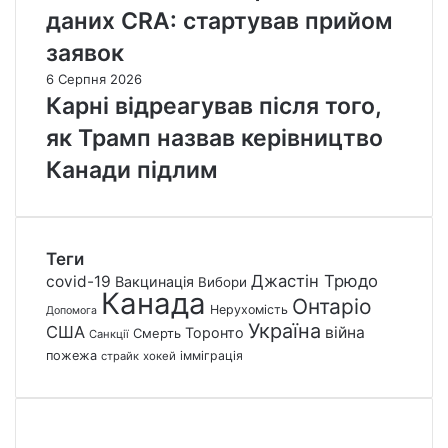
даних CRA: стартував прийом
заявок
6 Серпня 2026
Карні відреагував після того,
як Трамп назвав керівництво
Канади підлим
Теги
Джастін Трюдо
covid-19
Вакцинація
Вибори
Канада
Онтаріо
Нерухомість
Допомога
Україна
США
війна
Торонто
Смерть
Санкції
пожежа
імміграція
страйк
хокей