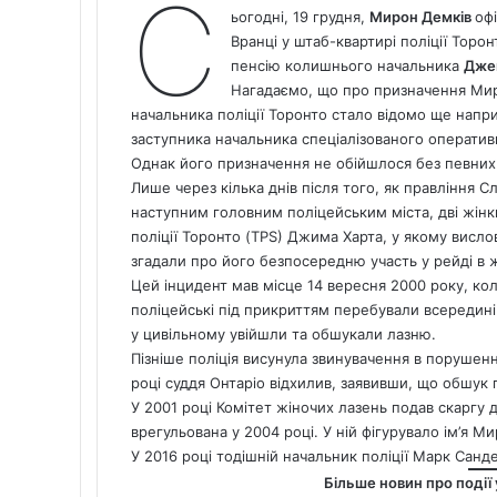
С
ьогодні, 19 грудня,
Мирон Демків
офі
Вранці у штаб-квартирі поліції Торо
пенсію колишнього начальника
Дже
Нагадаємо, що про призначення Миро
начальника поліції Торонто
стало відомо ще напри
заступника начальника спеціалізованого операти
Однак його призначення не обійшлося без певних
Лише через кілька днів після того, як правління 
наступним головним поліцейським міста, дві жін
поліції Торонто (TPS) Джима Харта, у якому висл
згадали про його безпосередню участь у рейді в жі
Цей інцидент мав місце 14 вересня 2000 року, кол
поліцейські під прикриттям перебували всередині 
у цивільному увійшли та обшукали лазню.
Пізніше поліція висунула звинувачення в порушенн
році суддя Онтаріо відхилив, заявивши, що обшук
У 2001 році Комітет жіночих лазень подав скаргу 
врегульована у 2004 році. У ній фігурувало ім’я М
У 2016 році тодішній начальник поліції Марк Санде
Більше новин про події 