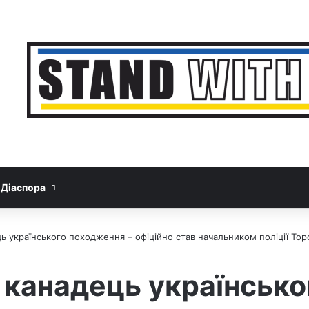
Facebook
YouTube
Instagram
Telegram
Sideba
Google News
Threads
Діаспора
ь українського походження – офіційно став начальником поліції Тор
 канадець українськ