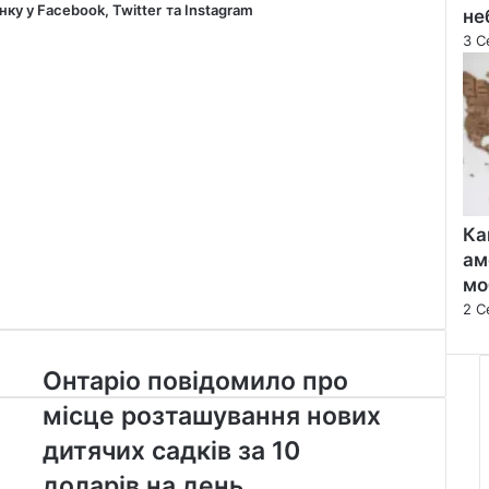
нку у
Facebook
,
Twitter
та
Instagram
не
3 С
Ка
ам
мо
2 С
Онтаріо
Онтаріо повідомило про
повідомило про
місце розташування нових
місце розташування
нових
дитячих садків за 10
дитячих садків
доларів на день
за