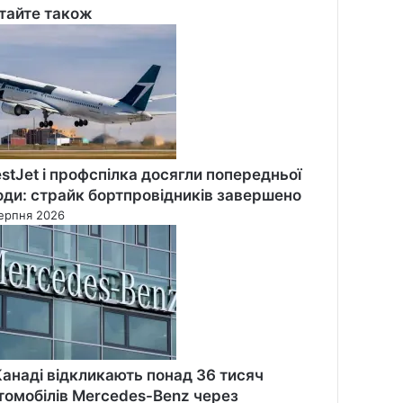
тайте також
se
stJet і профспілка досягли попередньої
оди: страйк бортпровідників завершено
ерпня 2026
Канаді відкликають понад 36 тисяч
томобілів Mercedes-Benz через