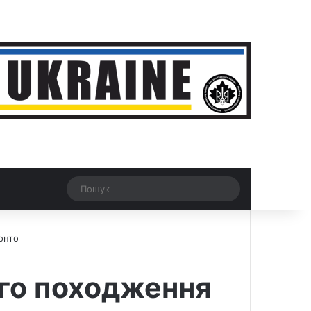
r
Рандомна новина
Switch skin
Пошук
онто
ого походження