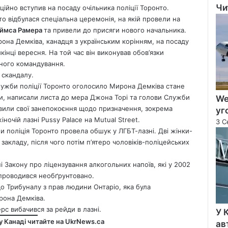
Чи
ційно вступив на посаду очільника поліції Торонто.
Clo
нто відбулася спеціальна церемонія, на якій провели на
ймса Рамера
та привели до присяги нового начальника.
на Демківа, канадця з українським корінням, на посаду
кінці вересня.
На той час він виконував обов’язки
вного командування.
 скандалу.
Служби поліції Торонто оголосило Мирона Демківа стане
ки, написали листа до мера Джона Торі та голови Служби
We
овили свої занепокоєння щодо призначення, зокрема
уг
ночій лазні Pussy Palace на Mutual Street.
3 С
и поліція Торонто провела обшук у ЛГБТ-лазні. Дві жінки-
закладу, після чого потім п’ятеро чоловіків-поліцейських
і Закону про ліцензування алкогольних напоїв, які у 2002
 проводився необґрунтовано.
до Трибуналу з прав людини Онтаріо, яка була
ирона Демківа.
рс вибачився за рейди в лазні.
У 
у Канаді читайте на
UkrNews.ca
ав