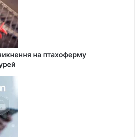
Канади
оникнення на птахоферму
курей