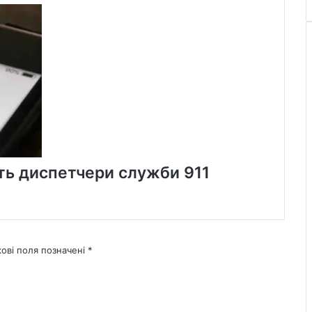
ть диспетчери служби 911
кові поля позначені
*