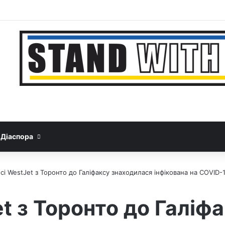
Facebook
YouTube
Instagram
Telegram
Sideb
Google News
Threads
Діаспора
сі WestJet з Торонто до Галіфаксу знаходилася інфікована на COVID
t з Торонто до Галіф