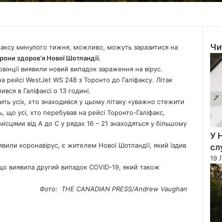
Чи
іфаксу минулого тижня, можливо, можуть заразитися на
Clo
рони здоров’я Нової Шотландії.
овінції виявили новий випадок зараження на вірус.
а рейсі WestJet WS 248 з Торонто до Галіфаксу. Літак
вся в Галіфаксі о 13 годині.
ить усіх, хто знаходився у цьому літаку «уважно стежити
 що усі, хто перебував на рейсі Торонто-Галіфакс,
ісцями від A до C у рядах 16 – 21 знаходяться у більшому
У 
вили коронавірус, є жителем Нової Шотландії, який їздив
сл
19 
 що виявила другий випадок COVID-19, який також
Фото: THE CANADIAN PRESS/Andrew Vaughan