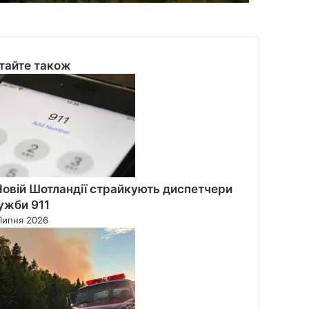
тайте також
se
Новій Шотландії страйкують диспетчери
ужби 911
Липня 2026