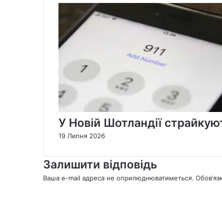
У Новій Шотландії страйкую
19 Липня 2026
Залишити відповідь
Ваша e-mail адреса не оприлюднюватиметься.
Обов’яз
К
о
м
е