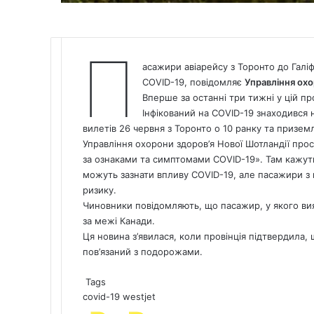
П
асажири авіарейсу з Торонто до Гал
COVID-19, повідомляє
Управління охо
Вперше за останні три тижні у цій пр
Інфікований на COVID-19 знаходився н
вилетів 26 червня з Торонто о 10 ранку та приземли
Управління охорони здоров’я Нової Шотландії прос
за ознаками та симптомами COVID-19». Там кажуть,
можуть зазнати впливу COVID-19, але пасажири з м
ризику.
Чиновники повідомляють, що пасажир, у якого вия
за межі Канади.
Ця новина з’явилася, коли провінція підтвердила,
пов’язаний з подорожами.
Tags
covid-19
westjet