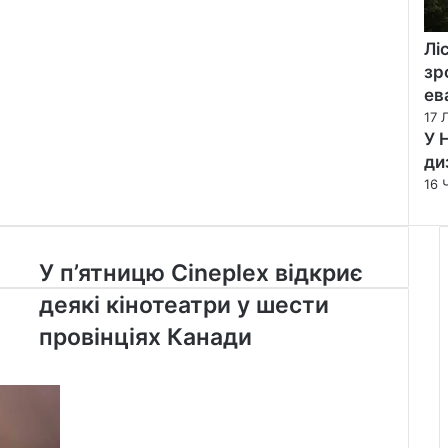
Лі
зр
ев
17 
У 
ди
16 
У
У п’ятницю Cineplex відкриє
п’ятницю
деякі кінотеатри у шести
Cineplex
відкриє
провінціях Канади
деякі
кінотеатри
у
шести
провінціях