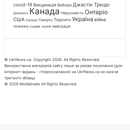
Джастін Трюдо
covid-19
Вакцинація
Вибори
Канада
Онтаріо
Нерухомість
Допомога
Україна
США
війна
Торонто
Смерть
Санкції
пожежа
імміграція
страйк
хокей
© UkrNews.ca. Copyright 2026. All Rights Reserved.
Використання матеріалів сайту лише за умови посилання (для
інтернет-видань - гіперпосилання) на UkrNews.ca не нижче
третього абзацу
© 2026 Mediatrade All Rights Reserved.
Facebook
YouTube
Instagram
Telegram
Facebook
X
WhatsApp
Google
Threads
Telegram
Viber
Back
News
to