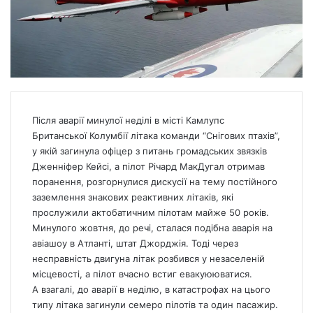
Після аварії минулої неділі в місті Камлупс
Британської Колумбії літака команди “Снігових птахів”,
у якій загинула офіцер з питань громадських звязків
Дженніфер Кейсі, а пілот Річард МакДугал отримав
поранення, розгорнулися дискусії на тему постійного
заземлення знакових реактивних літаків, які
прослужили актобатичним пілотам майже 50 років.
Минулого жовтня, до речі, сталася подібна аварія на
авіашоу в Атланті, штат Джорджія. Тоді через
несправність двигуна літак розбився у незаселеній
місцевості, а пілот вчасно встиг евакуююватися.
А взагалі, до аварії в неділю, в катастрофах на цього
типу літака загинули семеро пілотів та один пасажир.