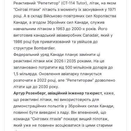
Реактивний “Репетитор” (CT-114 Tutor), літак, на яком
“Снігові птахи” літають з моменту їх заснування у 1971
році. А в складі Військово-повітряних сил Королівства
Канади, а згодом Збройних сил Канади, служив
навчальним літаком з 1963 до 2000-х років. Його
виготовив канадський авіавиробник Canadair, який у
1986 році був приватизований та увійшов до
структури Bombardier.
Федеральний уряд Канади планує замінити ці
реактивні літаки між 2026 і 2035 роками. На це
заплановано потратити від 500 мільйонів доларів до
1,5 мільярда. Оновлення авіапарку планується
розпочати в 2022 році, але “Репетиторам” дозволено
літати ще до 2030 року.
Артур Розенберг, авіаційний інженер та юрист,
каже,
що реактивні літаки, які використовують для
демонстраційних польотів у Збройних силах Канади,
повинні бути виведені з ладу. Він впевнений, що
команда “Снігових птахів” показує вищий пілотаж,
який уже не повинен асоціюватися із цими старими