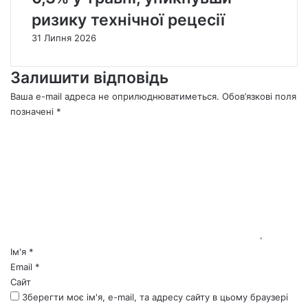
ризику технічної рецесії
31 Липня 2026
Залишити відповідь
Ваша e-mail адреса не оприлюднюватиметься.
Обов’язкові поля
позначені
*
К
о
м
е
н
т
а
р
*
Ім'я
*
Email
*
Сайт
Зберегти моє ім'я, e-mail, та адресу сайту в цьому браузері