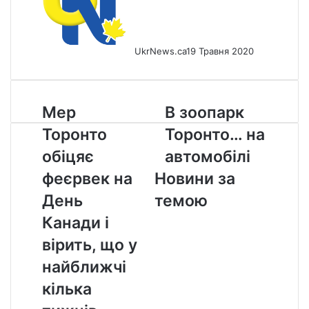
UkrNews.ca
19 Травня 2020
Мер
В
Мер
В зоопарк
Торонто
зоопарк
Торонто
Торонто… на
обіцяє
Торонто…
феєрвек
на
обіцяє
автомобілі
на
автомобілі
феєрвек на
Новини за
День
Канади
День
темою
і
Канади і
вірить,
що
вірить, що у
у
найближчі
найближчі
кілька
кілька
тижнів