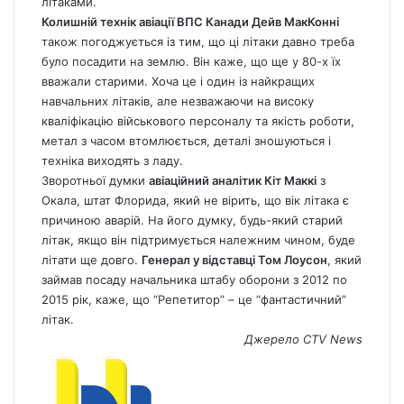
літаками.
Колишній технік авіації ВПС Канади Дейв МакКонні
також погоджується із тим, що ці літаки давно треба
було посадити на землю. Він каже, що ще у 80-х їх
вважали старими. Хоча це і один із найкращих
навчальних літаків, але незважаючи на високу
кваліфікацію військового персоналу та якість роботи,
метал з часом втомлюється, деталі зношуються і
техніка виходять з ладу.
Зворотньої думки
авіаційний аналітик Кіт Маккі
з
Окала, штат Флорида, який не вірить, що вік літака є
причиною аварій. На його думку, будь-який старий
літак, якщо він підтримується належним чином, буде
літати ще довго.
Генерал у відставці Том Лоусон
, який
займав посаду начальника штабу оборони з 2012 по
2015 рік, каже, що “Репетитор” – це “фантастичний”
літак.
Джерело
СTV News