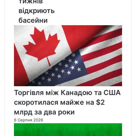
тижнів
відкриють
басейни
відкриють
басейни
Торгівля між Канадою та США
скоротилася майже на $2
млрд за два роки
6 Серпня 2026