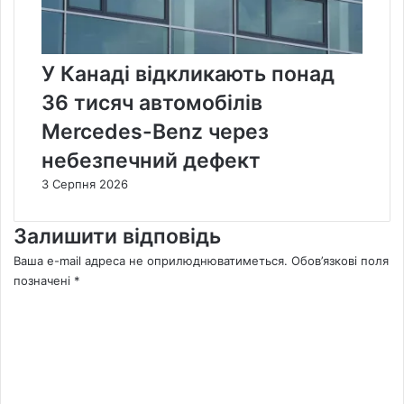
У Канаді відкликають понад
36 тисяч автомобілів
Mercedes-Benz через
небезпечний дефект
3 Серпня 2026
Залишити відповідь
Ваша e-mail адреса не оприлюднюватиметься.
Обов’язкові поля
позначені
*
К
о
м
е
н
т