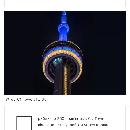
@TourCNTower/Twitter
П
риблизно 250 працівників CN Tower
відсторонені від роботи через провал