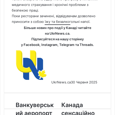
медичного страхування і хронічні проблеми з
безпекою праці.
Поки ресторани зачинені, відвідувачам дозволено
приносити з собою їжу та безалкогольні напої.
Більше новин про події у Канаді читайте
на
UkrNews.ca
.
Підписуйтеся на нашу сторінку
у
Facebook
,
Instagram,
Telegram
та
Threads
.
UkrNews.ca
30 Червня 2025
Ванкуверський
Канада
Ванкуверськ
Канада
аеропорт
сенсаційно
ий аеропорт
сенсаційно
потерпає
поступилася