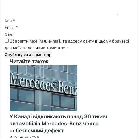
а
р
*
Ім'я
*
Email
*
Сайт
Зберегти моє ім'я, e-mail, та адресу сайту в цьому браузері
для моїх подальших коментарів.
Читайте також
Close
У Канаді відкликають понад 36 тисяч
автомобілів Mercedes-Benz через
небезпечний дефект
3 Серпня 2026