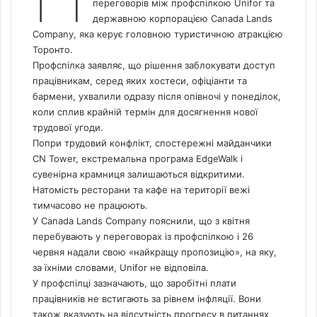
переговорів між профспілкою Unifor та
державною корпорацією
Canada
Lands
Company, яка керує головною туристичною атракцією
Торонто.
Профспілка заявляє, що рішення заблокувати доступ
працівникам, серед яких хостеси, офіціанти та
бармени, ухвалили одразу після опівночі у понеділок,
коли сплив крайній термін для досягнення нової
трудової угоди.
Попри трудовий конфлікт, спостережні майданчики
CN Tower, екстремальна програма EdgeWalk і
сувенірна крамниця залишаються відкритими.
Натомість ресторани та кафе на території вежі
тимчасово не працюють.
У Canada Lands Company пояснили, що з квітня
перебувають у переговорах із профспілкою і 26
червня надали свою «найкращу пропозицію», на яку,
за їхніми словами, Unifor не відповіла.
У профспілці зазначають, що заробітні плати
працівників не встигають за рівнем інфляції. Вони
також вказують на відсутність прогресу в питаннях