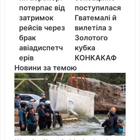
від
Гватемалі
потерпає від
поступилася
затримок
й
затримок
Гватемалі й
рейсів
вилетіла
через
з
рейсів через
вилетіла з
брак
Золотого
брак
Золотого
авіадиспетчерів
кубка
КОНКАКАФ
авіадиспетч
кубка
ерів
КОНКАКАФ
Новини за темою